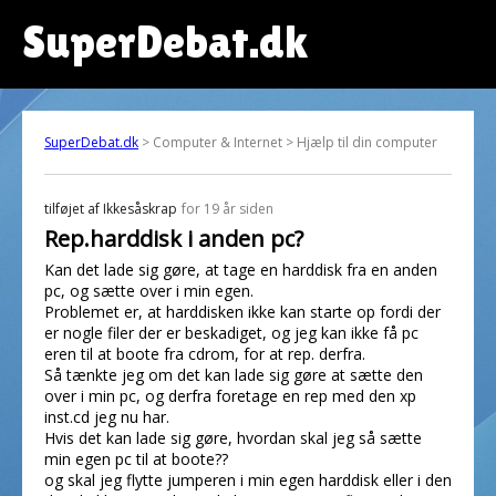
SuperDebat.dk
SuperDebat.dk
> Computer & Internet > Hjælp til din computer
tilføjet af
Ikkesåskrap
for 19 år siden
Rep.harddisk i anden pc?
Kan det lade sig gøre, at tage en harddisk fra en anden
pc, og sætte over i min egen.
Problemet er, at harddisken ikke kan starte op fordi der
er nogle filer der er beskadiget, og jeg kan ikke få pc
eren til at boote fra cdrom, for at rep. derfra.
Så tænkte jeg om det kan lade sig gøre at sætte den
over i min pc, og derfra foretage en rep med den xp
inst.cd jeg nu har.
Hvis det kan lade sig gøre, hvordan skal jeg så sætte
min egen pc til at boote??
og skal jeg flytte jumperen i min egen harddisk eller i den