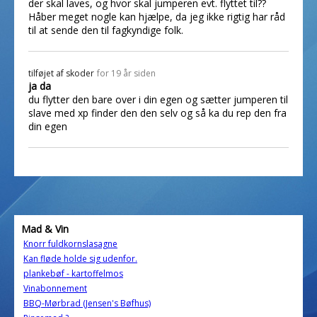
der skal laves, og hvor skal jumperen evt. flyttet til??
Håber meget nogle kan hjælpe, da jeg ikke rigtig har råd
til at sende den til fagkyndige folk.
tilføjet af
skoder
for 19 år siden
ja da
du flytter den bare over i din egen og sætter jumperen til
slave med xp finder den den selv og så ka du rep den fra
din egen
Mad & Vin
Knorr fuldkornslasagne
Kan fløde holde sig udenfor.
plankebøf - kartoffelmos
Vinabonnement
BBQ-Mørbrad (Jensen's Bøfhus)