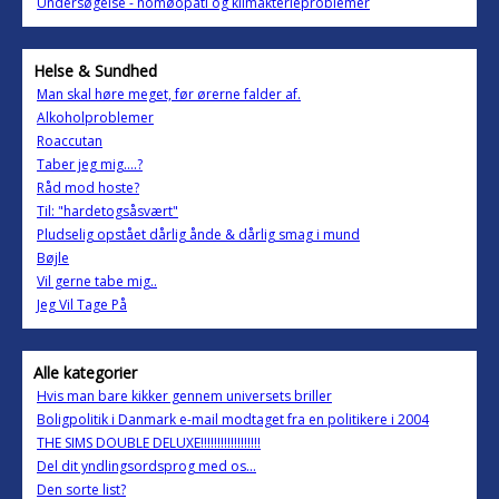
Undersøgelse - homøopati og klimakterieproblemer
Helse & Sundhed
Man skal høre meget, før ørerne falder af.
Alkoholproblemer
Roaccutan
Taber jeg mig....?
Råd mod hoste?
Til: "hardetogsåsvært"
Pludselig opstået dårlig ånde & dårlig smag i mund
Bøjle
Vil gerne tabe mig..
Jeg Vil Tage På
Alle kategorier
Hvis man bare kikker gennem universets briller
Boligpolitik i Danmark e-mail modtaget fra en politikere i 2004
THE SIMS DOUBLE DELUXE!!!!!!!!!!!!!!!!!!
Del dit yndlingsordsprog med os...
Den sorte list?