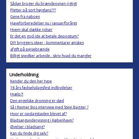
Sådan bruger du brændeovnen rigtigt
Pletter på sort højglans???
Gene fra naboen
Haveforberedelser nu i januar/foråret
Hvem skal dække ridser
Er det en god ide at betale depositum?
DIY bryggers ideer - kommentarer ønskes
afgift på pejsebrænde
Billigt snedker arbejde.. skriv hvad du mangler
Underholdning
Kender du den her type
18 års fødselsdagsfest indbydelser
Hjælp?!
Den engelske dronning er død
Så I Reimer Bos interview med Stein Bagger ?
Hvor er opslagstavlen blevet af?
Bladsangundervisning i København?
Øvelser i bladsang?
Kan du finde dig selv?