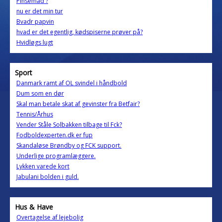
Pinsemad ?
nu er det min tur
Bvadr papvin
hvad er det egentlig, kødspiserne prøver på?
Hvidløgs lugt
Sport
Danmark ramt af OL svindel i håndbold
Dum som en dør
Skal man betale skat af gevinster fra Betfair?
Tennis/Århus
Vender Ståle Solbakken tilbage til Fck?
Fodboldexperten.dk er fup
Skandaløse Brøndby og FCK support.
Underlige programlæggere.
Lykken varede kort
Jabulani bolden i guld.
Hus & Have
Overtagelse af lejebolig