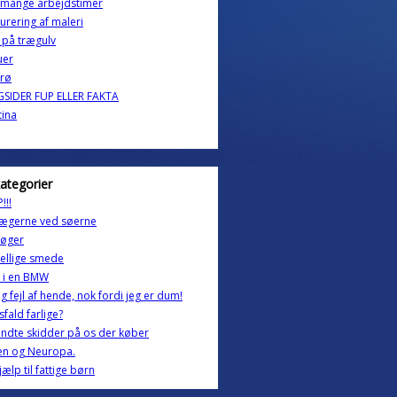
 mange arbejdstimer
urering af maleri
r på trægulv
uer
frø
GSIDER FUP ELLER FAKTA
tina
kategorier
!!!
lægerne ved søerne
øger
ellige smede
 i en BMW
og fejl af hende, nok fordi jeg er dum!
sfald farlige?
ndte skidder på os der køber
en og Neuropa.
jælp til fattige børn