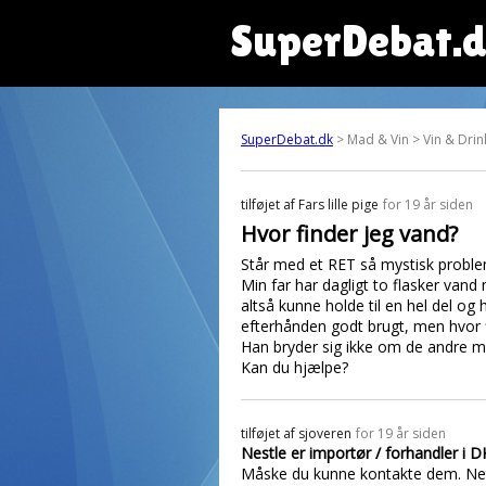
SuperDebat.
SuperDebat.dk
> Mad & Vin > Vin & Drin
tilføjet af
Fars lille pige
for 19 år siden
Hvor finder jeg vand?
Står med et RET så mystisk problem
Min far har dagligt to flasker vand
altså kunne holde til en hel del og 
efterhånden godt brugt, men hvor 
Han bryder sig ikke om de andre mæ
Kan du hjælpe?
tilføjet af
sjoveren
for 19 år siden
Nestle er importør / forhandler i D
Måske du kunne kontakte dem. Netto