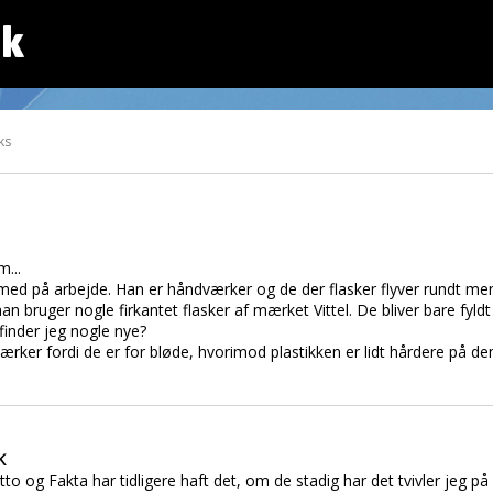
dk
ks
...
 med på arbejde. Han er håndværker og de der flasker flyver rundt men
han bruger nogle firkantet flasker af mærket Vittel. De bliver bare fyl
finder jeg nogle nye?
rker fordi de er for bløde, hvorimod plastikken er lidt hårdere på d
K
 og Fakta har tidligere haft det, om de stadig har det tvivler jeg på