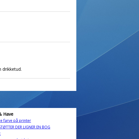
n drikketud.
& Have
re farve på printer
TØTTER DER LIGNER EN BOG
t