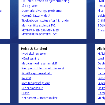
Fik Peter Larsson en hjerneblødning?
Hvor
Så røg Faxe.!
Resta
t!
Danmark i alvorlige problemer
Flise
Hvornår fatter vi det?
gulvf
Tipsklubben - status efter 11. runde
Chilli
Man kan ikke stole på TV2
BOLI
KRONPRINSEN SAMMEN MED
Chris
MORDERE/FASCISTER/ I IOC
Helse & Sundhed
Alle 
hvad skal jeg gøre
HJÆLP
Håndlæsning
tand
Medicin mod raserianfald?
Dagb
Kæmpe problem med min vægt
Forsk
Så så!!!slap heeeelt af...
ha ha
Relaxe!
Jeg t
kom tilbage:Vågn op!
Er pri
Super slankekur!
De ke
Hjælp
Børs
det haster!....Streptokokker
yuleh