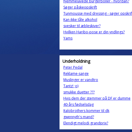
hjemmelavede burgerboller - hvordan?
Søger påskeopskrift
Tunmousse med dressing - søger opskrif
Kan ikke tåle alkohol
svesker til æbleskiver?
Hvilken Haribo-pose er din yndlings?
Yams
Underholdning
Peter Pedal
Reklame-sange
Muslinger er vandtro
Tantz! ;o)
smukke duetter ???
Hvis dem der stemmer på DF er dumme
40-års fødselsdag
Italobrothers kommer til dk
gwennyth's mand?
Elendigt melodi grandprix?