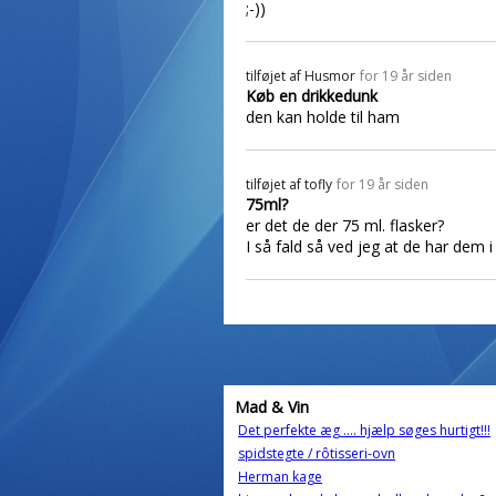
;-))
tilføjet af
Husmor
for 19 år siden
Køb en drikkedunk
den kan holde til ham
tilføjet af
tofly
for 19 år siden
75ml?
er det de der 75 ml. flasker?
I så fald så ved jeg at de har dem 
Mad & Vin
Det perfekte æg .... hjælp søges hurtigt!!!
spidstegte / rôtisseri-ovn
Herman kage