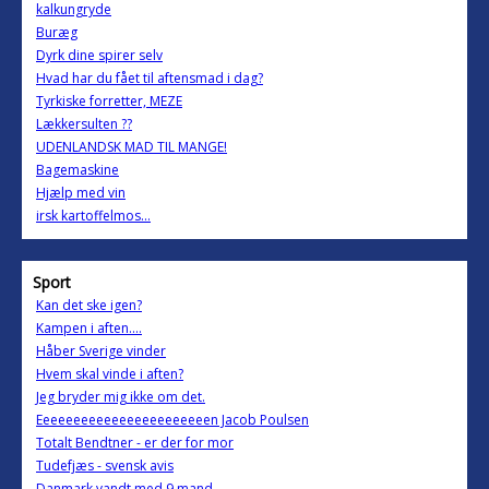
kalkungryde
Buræg
Dyrk dine spirer selv
Hvad har du fået til aftensmad i dag?
Tyrkiske forretter, MEZE
Lækkersulten ??
UDENLANDSK MAD TIL MANGE!
Bagemaskine
Hjælp med vin
irsk kartoffelmos...
Sport
Kan det ske igen?
Kampen i aften....
Håber Sverige vinder
Hvem skal vinde i aften?
Jeg bryder mig ikke om det.
Eeeeeeeeeeeeeeeeeeeeeeen Jacob Poulsen
Totalt Bendtner - er der for mor
Tudefjæs - svensk avis
Danmark vandt med 9 mand