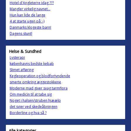
Hotel d'Angleterre idag ???
Mangler virkelig navnet...
Hun kan lide de lange
4 at starte ugen på :-)
Danmarks klogeste barn!
Dagens stunt!
Helse & Sundhed
Lysterapi
københavns bedste kebab
Slimet afføring
Kegleoperation og blodfortyndende
smerte omkring æggestokkene
Moderne mad giver svag tarmflora
Om medicin til at tabe sig
Noget i halsen/struben hjæælp
det svier ved skedeåbningen
Borderline og hva så ?
Alle kategorier