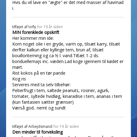
Hvis du vil lave en "ægte" er det med masser af havmad
i.
tilføjet af
tofly
for 19 år siden
MIN forenklede opskrift
Her kommer min ide:
Kom noget olie i en gryde, varm op, tilsæt karry, tilsæt
derfter kalkun eller kyllinge tern, brun af, tilsæt
bouillonterning og ca ½ l. vand.Tiltæt 1-2 ds.
bonduellemajs inc. væden.Lad koge igennem til kødet er
mørt.
Rist kokos på en tør pande
Kog ris
Serveres med ta selv tilbehør:
Peberfrugt i tern, saltede peanuts, rosiner, agurk,
tomater, syltede hvidløg, kinaradise i tern, ananas i tern
(kun fantasien sætter grænser)
Værså god.. nemt og sundt
tilføjet af
Arbejdsmand
for 19 år siden
Den minder til forveksling