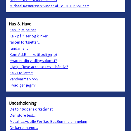
Michael Rasmussen: vinder af TdF2010? Spil her:
Hus & Have
Kan I hjælpe her
Kalk på fliser og klinker
farcen fortsætter.....
fundament
Kom ALLE - links til boliger;o)
Hvad er din yndlingsblomst?
Hjælp! Sjove accessoires til håndv.?
Kalk i toilettet!
Vandvarmer/ VVS
Hvad gør jeg???
Underholdning
De to nødder i kirketårnet
Den store test....
Metallica.vs.Lille Per Sad.But.Bummelummelum
De kære mænd...