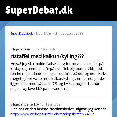
SuperDebat.dk
SuperDebat.dk
> Mad & Vin > Min bedste opskrift
tilføjet af
louimo
for 19 år siden
ristaffel med kalkun/kylling???
Hejsa! Jeg skal holde fødselsdag for nogen veninder på
lørdag og menuen står på ristaffel, jeg kunne vildt godt
tænke mig at finde en super opskrift på det og det skulle
meget gerne være med kalkun/kylling... er der nogen der
ligger inde med sådan en??? og hvikelt noget tilbehør
plejer i og lave til?? på orhånd tak;)
tilføjet af
Dansk kok
for 19 år siden
Den her er den bedste "fordanskede" udgave jeg kender
http://www.webopskrifter.dk/madopskrifter/2405/