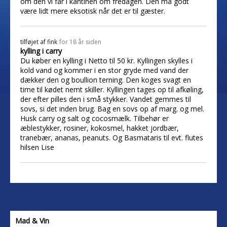
om den vi får i kantinen om fredagen. Den må godt
være lidt mere eksotisk når det er til gæster.
tilføjet af
fink
for 18 år siden
kylling i carry
Du køber en kylling i Netto til 50 kr. Kyllingen skylles i
kold vand og kommer i en stor gryde med vand der
dækker den og boullion terning. Den koges svagt en
time til kødet nemt skiller. Kyllingen tages op til afkøling,
der efter pilles den i små stykker. Vandet gemmes til
sovs, si det inden brug. Bag en sovs op af marg. og mel.
Husk carry og salt og cocosmælk. Tilbehør er
æblestykker, rosiner, kokosmel, hakket jordbær,
tranebær, ananas, peanuts. Og Basmataris til evt. flutes
hilsen Lise
Mad & Vin