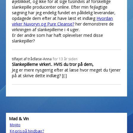
øjeblikket, og ikke for at sige tusindvis af forskellige
slankepille producenter online. Efter min fejlagtige
søgning har jeg endelig fundet en pålidelig leverandør,
opdagede dem efter at have læst et indlæg
Hvordan
virker Nuvoryn og Pure Cleanse?
her demonstrere de
virkningen af slankepillerne i 4 uger.
Er der andre som har haft oplevelser med disse
slankepiller?
tilføjet af
trådløse-Anna
for 13 år siden
Slankepillerne virker!.. HVIS du tror på dem,
Jeg er mere nysgerrig efter at læse hvor meget du tjener
på at skrive dette indlæg? [(:]
Mad & Vin
Mojito
Kg-pris på hindbær?