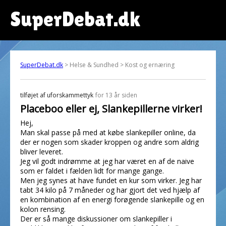
SuperDebat.dk
SuperDebat.dk
> Helse & Sundhed > Kost og ernæring
tilføjet af
uforskammettyk
for 13 år siden
Placeboo eller ej, Slankepillerne virker!
Hej,
Man skal passe på med at købe slankepiller online, da
der er nogen som skader kroppen og andre som aldrig
bliver leveret.
Jeg vil godt indrømme at jeg har været en af de naive
som er faldet i fælden lidt for mange gange.
Men jeg synes at have fundet en kur som virker. Jeg har
tabt 34 kilo på 7 måneder og har gjort det ved hjælp af
en kombination af en energi forøgende slankepille og en
kolon rensing.
Der er så mange diskussioner om slankepiller i