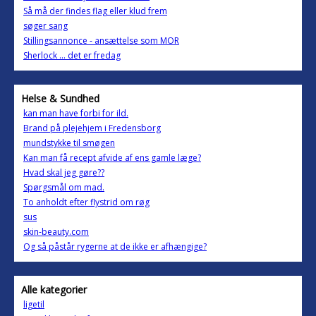
Så må der findes flag eller klud frem
søger sang
Stillingsannonce - ansættelse som MOR
Sherlock ... det er fredag
Helse & Sundhed
kan man have forbi for ild.
Brand på plejehjem i Fredensborg
mundstykke til smøgen
Kan man få recept afvide af ens gamle læge?
Hvad skal jeg gøre??
Spørgsmål om mad.
To anholdt efter flystrid om røg
sus
skin-beauty.com
Og så påstår rygerne at de ikke er afhængige?
Alle kategorier
ligetil