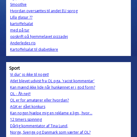
Smoothie
Hvordan oversættes til andet EU sprog
Lilla glasur ??
kartoffelsalat
med på tur
opskrift på hjemmelavet pizzadej
Anderledes ris
Kartoffelsalat til diabetikere
Sport
Vi dur' jo ikke til noget!
Atlet blevet udvist fra OL pga. 'racist kommentar'
Kan mænd ikke lide når hunkønnet er i god form?
OL - Åh nej!!
OL er for amatører eller hvordan?
AGK er gået konkurs
Kan nogen hjælpe mig en reklame e.lign., hvor...
12 timers spinning
Dårlig kommentator af Tina Lund,
Norge, Sverige og Danmark som værter af OL?