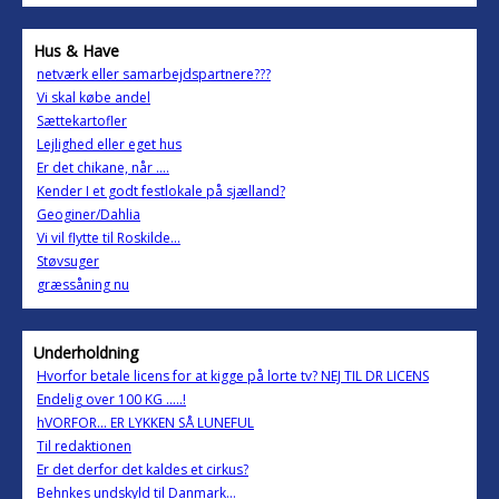
Hus & Have
netværk eller samarbejdspartnere???
Vi skal købe andel
Sættekartofler
Lejlighed eller eget hus
Er det chikane, når ....
Kender I et godt festlokale på sjælland?
Geoginer/Dahlia
Vi vil flytte til Roskilde...
Støvsuger
græssåning nu
Underholdning
Hvorfor betale licens for at kigge på lorte tv? NEJ TIL DR LICENS
Endelig over 100 KG .....!
hVORFOR... ER LYKKEN SÅ LUNEFUL
Til redaktionen
Er det derfor det kaldes et cirkus?
Behnkes undskyld til Danmark...