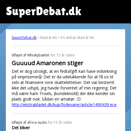
SuperDebat.dk
SuperDebat.dk
> Mad & Vin > Fri debat: Mad & Vin
tilføjet af
Whiskybæltet
for 15 år siden
Guuuud Amaronen stiger
Det er dog utroligt, at en fedtafgift kan have indvirkning
på vinpriserne😮 Det er da udelukkende for at få os til
selv at finansiere vore skattelettelser. Det var bestemt
ikke det udspil, jeg havde forventet af min regering. Det
må være ham Troels, (bondeknold) der ikke kender sin
plads godt nok. Sådan en amatør. 🙁
http://ekstrabladet.dk/kup/fodevarer/article1490439.ece
tilføjet af
africa-sucks
for 15 år siden
Det bliver