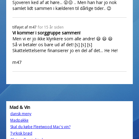
Sjoveren ked af at høre... 😮😖 .. Men han har jo nok
samlet lidt sammen i kælderen til dårlige tider.. 😉
tilføjet af
m47
for 15 år siden
Vi kommer i sorggruppe sammen!
Men vi er jo ikke klynkere som alle andre! 😃 😃 😃
Så vi betaler os bare ud af det! [s] [s] [s]
Skattelettelserne finansierer jo en del af det... He He!
m47
Mad & Vin
dansk meny
Madpakke
Skal du købe Fleetwood Mac's vin?
Tyrkisk brød