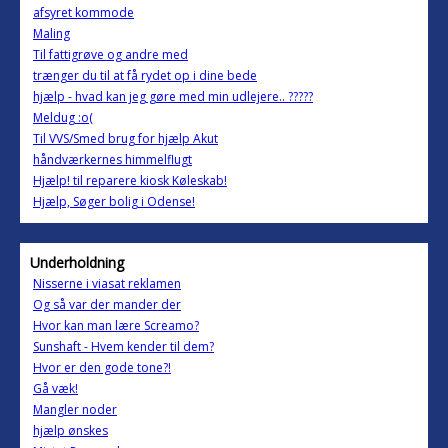
afsyret kommode
Maling
Til fattigrøve og andre med
trænger du til at få rydet op i dine bede
hjælp - hvad kan jeg gøre med min udlejere.. ?????
Meldug :o(
Til VVS/Smed brug for hjælp Akut
håndværkernes himmelflugt
Hjælp! til reparere kiosk Køleskab!
Hjælp, Søger bolig i Odense!
Underholdning
Nisserne i viasat reklamen
Og så var der mander der
Hvor kan man lære Screamo?
Sunshaft - Hvem kender til dem?
Hvor er den gode tone?!
Gå væk!
Mangler noder
hjælp ønskes