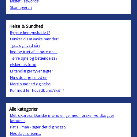
Mistet Paswords.
Skomageren
Helse & Sundhed
Rygere hensynsfulde ??
Husker du at vaske hænder?
Tja... og hvad så ?
ked og træt af at høre det...
Tørre øjne og betændelse?
elsker fastfood
Er tandlæger tyvenægte?
Nu sidder jeg med en
Mere sundhed og helse
Kur mod tør hovedbund/skæl ?
Alle kategorier
MetroXpress. Danske mænd enige med norske.. voldtægt er
kvindens
Pat Tillman - siger det dig noget?
Nedslag i prisen...