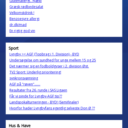
Glutenallergi.. hjælp
Græsk rødbedesalat
Velkomstdrink !
Benzoesyre allergi
dr.dk/mad
En rigtig god vin
Sport
Lyngby >< AGF (Topbrag i 1. Division) - BYD
Undersøgelse om sundhed for unge mellem 15 og 25
Det nærmer sig en fodboldgyser i 2. division Øst.
TV2 Sport: Underlig prioritering!
synkronsvømning
AGF på "røven".......
Resultater fra 26. runde i SAS Ligaen
Får vi pinde for Lyngby-AGF tip??
Landspokalturneringen - BYD! (Semifinaler)
Hvorfor hader Lyngbyfans egentlig selveste Don Ø ??
Hus & Have