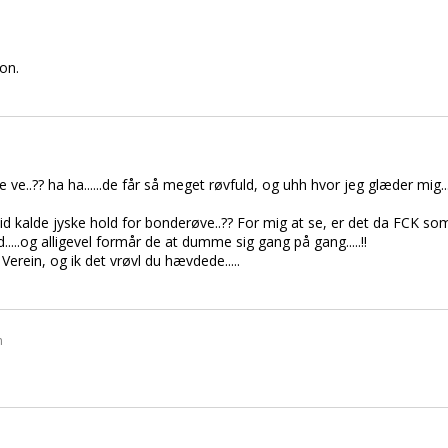
on.
re ve..?? ha ha......de får så meget røvfuld, og uhh hvor jeg glæder mig..
id kalde jyske hold for bonderøve..?? For mig at se, er det da FCK som
....og alligevel formår de at dumme sig gang på gang.....!!
erein, og ik det vrøvl du hævdede.....
n