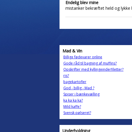
Endelig blev mine
mistanker bekræftet held og lykke 
Mad & Vin
Billige fødevarer online
Gode råd til bagning af muffins?
Opskrifter med kyllingeinderfiletter?
ris?
bagekartofler
God - billig - Mad ?
Spiser i bænkevælling
ka ka ka ka?
Mild kaffe?
Svensk pølseret?
Underholdning