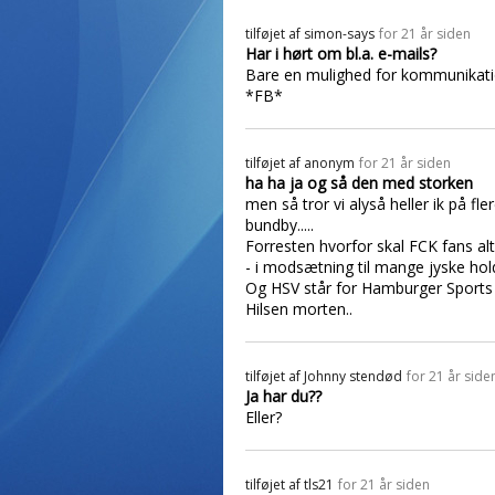
tilføjet af
simon-says
for 21 år siden
Har i hørt om bl.a. e-mails?
Bare en mulighed for kommunikati
*FB*
tilføjet af
anonym
for 21 år siden
ha ha ja og så den med storken
men så tror vi alyså heller ik på fle
bundby.....
Forresten hvorfor skal FCK fans alt
- i modsætning til mange jyske hold.
Og HSV står for Hamburger Sports V
Hilsen morten..
tilføjet af
Johnny stendød
for 21 år side
Ja har du??
Eller?
tilføjet af
tls21
for 21 år siden