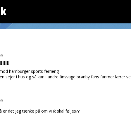
dk
en
!!!!!!
 mod hamburger sports ferrieng.
r en sejer i hus og så kan i andre ånsvage brønby fans fanmer lærer 
en
å er det jeg tænke på om vi ik skal føljes??