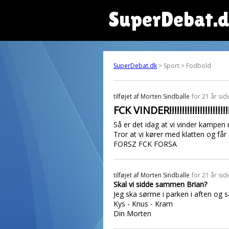
SuperDebat.
SuperDebat.dk
> Sport > Fodbold
tilføjet af
Morten Sindballe
for 21 år sid
FCK VINDER!!!!!!!!!!!!!!!!!!!!!!!!
Så er det idag at vi vinder kampen
Tror at vi kører med klatten og få
FORSZ FCK FORSA
tilføjet af
Morten Sindballe
for 21 år sid
Skal vi sidde sammen Brian?
Jeg ska sørme i parken i aften og s
Kys - Knus - Kram
Din Morten