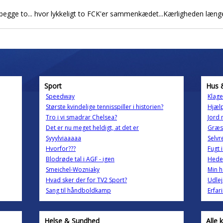
begge to... hvor lykkeligt to FCK'er sammenkædet...Kærligheden længe
Sport
Hus 
Speedway
Klage
Største kvindelige tennisspiller i historien?
Hjælp
Tro i vi smadrar Chelsea?
Jord 
Det er nu meget heldigt, at det er
Græs 
Syyylviaaaaa
Selvr
Hvorfor???
Fugt 
Blodrøde tal i AGF - igen
Hedet
Smeichel-Wozniaky
Min h
Hvad sker der for TV2 Sport?
Udlej
Sang til håndboldkamp
Erfar
Helse & Sundhed
Alle 