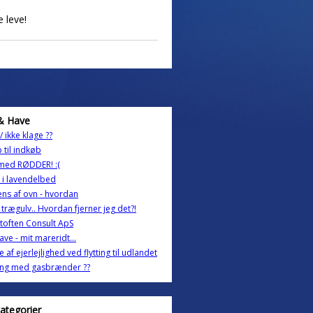
 leve!
& Have
/ ikke klage ??
 til indkøb
med RØDDER! :(
i lavendelbed
ens af ovn - hvordan
i trægulv.. Hvordan fjerner jeg det?!
often Consult ApS
ave - mit mareridt...
e af ejerlejlighed ved flytting til udlandet
ing med gasbrænder ??
kategorier