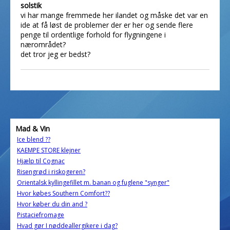
solstik
vi har mange fremmede her ilandet og måske det var en
ide at få løst de problemer der er her og sende flere
penge til ordentlige forhold for flygningene i
nærområdet?
det tror jeg er bedst?
Mad & Vin
Ice blend ??
KAEMPE STORE klejner
Hjælp til Cognac
Risengrød i riskogeren?
Orientalsk kyllingefillet m. banan og fuglene "synger"
Hvor købes Southern Comfort??
Hvor køber du din and ?
Pistaciefromage
Hvad gør I nøddeallergikere i dag?