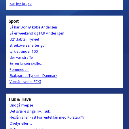
kan jeg bruge
Sport
Så har Don Ø købe Andersen
Så er weekend og FCK vinder igen
U21.tabte i Tyrkiet
Strækøvelser efter golf
tyrkiet vinder 100
der var straffe
Søren larsen skulle...
Rommedahl
Skakpartiet Tyrkiet - Danmark
Vornår træner FCK?
Hus & Have
Undgå hvepse
Det svære singel liv....Suk...
Flexlån eller Fast Forrentet lån med Kurstab???
Oliefyr eller....