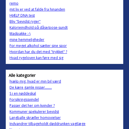
remo
mit liv er ved at falde fra hinanden
HJÆLP DNA test
Bliv "bevidst ryger"
Kalorieindhold på dåse/pose-sundt
Madpakke :-\
mine hemmeligheder
For meget alkohol sætter sine spor
Hvordan har du det med "trykket" ?
Hvad rygeloven kan føre med sig
Alle kategorier
hjælp mig, hvad er min bil værd
De kære gamle nisser........
S i en nøddeskal
Forsikringssvindel
Passer det her om kvinder ?
Kommuner spekulerer bevidst
Langballe skræller homovielser
Indvandrer tilbageholdt døddrunken vagtlæge