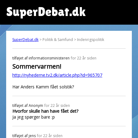
SuperDebat.dk
SuperDebat.dk
> Politik & Samfund > Indenrigspolitik
tilføjet af
informationsministeren
for 22 år siden
Sommervarmen!
http://nyhederne.tv2.dk/article.php?id=965707
Har Anders Kamm fået solstik?
tilføjet af
Anonym
for 22 år siden
Hvorfor skulle han have fået det?
Ja jeg spørger bare :p
tilføjet af
jens
for 22 år siden