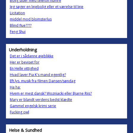
Bolig sider med telefon numre
Jeg søger en lejebolig eller et værelse til leje
Licitation
middel mod blomsterlus
Blind flue????
Feng Shui
Underholdning
Det er i sådanne øjeblikke
Her er beviset for
En Helle vittighed
Hvad laver Pia K's mand egentlig?
Eft.lys. musik fra filmen Dansen/søndag
Ha ha:
Hvem er mest dansk? Wozniacki eller Bjarne Riis?
Mary er blandt verdens bedst klædte
Gammel engelsk krimi serie
Fucking owl
Helse & Sundhed