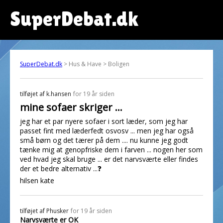
SuperDebat.dk
SuperDebat.dk
> Hus & Have > Boligen
tilføjet af
k.hansen
for 19 år siden
mine sofaer skriger ...
jeg har et par nyere sofaer i sort læder, som jeg har
passet fint med læderfedt osvosv ... men jeg har også
små børn og det tærer på dem .... nu kunne jeg godt
tænke mig at genopfriske dem i farven ... nogen her som
ved hvad jeg skal bruge ... er det narvsværte eller findes
der et bedre alternativ ...❓
hilsen kate
tilføjet af
Phusker
for 19 år siden
Narvsværte er OK