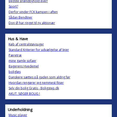
Bedste Brøndbyhold ever!
Sport?
Derfor vinder FCK kampen i aften
Sådan Bendtner
Don Ø har ringet til ny aktionær
Hus & Have
Køb af centralstøvsuger
Standard Kriterier for udvælgelse af lejer
Pæretræ
mine gamle sofaer
Bagerens Hvedemel
boligløs
Danskere sættes på gaden som aldrig før
Hvordan rengører jeg nemmest fliser
Selv din bolig Gratis - Boligstep.dk
AKUT. SØGER BOLIG !
Underholdning
Music player