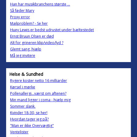
Han har musikbranchens største ...
Så føder Mary
Proxy error
Mailproblem? - Se her
Huey Lewis er bedst udrustet under bæltestedet
Ernst Bruun Olsen er død
Alt for grineren klip/video/lyd ?
Glemt sang, hjælp
Må jeg invitere
Helse & Sundhed
Rygere koster netto 16 milliarder
Kørsel i mørke
Pollenallergi...værst om aftenen?
Min mand ligger i coma - hjælp mig
Sommer slank.
Kvinder 18-30, se her!
Hvordan tager jeg på?
"Man er ikke Overvægtig"
Ventelister