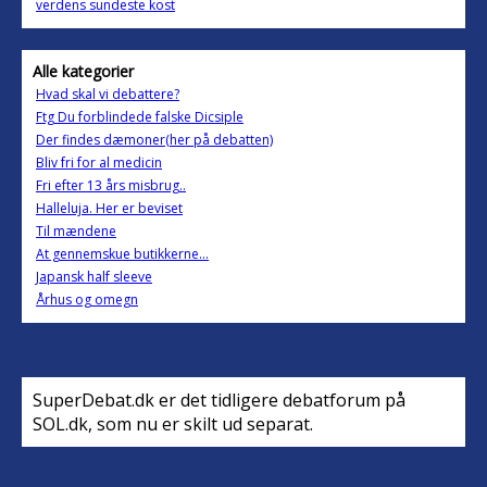
verdens sundeste kost
Alle kategorier
Hvad skal vi debattere?
Ftg Du forblindede falske Dicsiple
Der findes dæmoner(her på debatten)
Bliv fri for al medicin
Fri efter 13 års misbrug..
Halleluja. Her er beviset
Til mændene
At gennemskue butikkerne...
Japansk half sleeve
Århus og omegn
SuperDebat.dk er det tidligere debatforum på
SOL.dk, som nu er skilt ud separat.