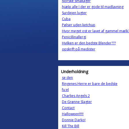
Norske småkager
hjælp alle I der er gode til madlavning
Surdejen lugter
Cuba
Pølser uden ketchup
Hvor meget ost er lavet af gammel mælk
Penicillinallergi
Hvilken er den bedste Blender???
opskrift på medister
Underholdning
se den
Ringenes Herre er bare de bedste
fu:el
Charlies Angels 2
De Grønne Slagter
Contact
Halloween!!!!!
Donnie Darko!
Kill The Bill