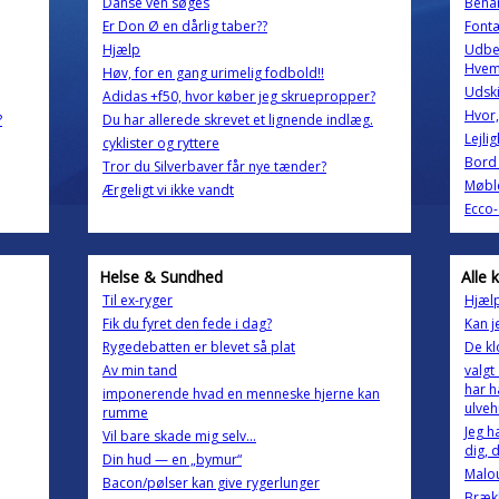
Danse ven søges
Behan
Er Don Ø en dårlig taber??
Font
Hjælp
Udbed
Hvem 
Høv, for en gang urimelig fodbold!!
Udski
Adidas +f50, hvor køber jeg skruepropper?
Hvor,
?
Du har allerede skrevet et lignende indlæg.
Lejli
cyklister og ryttere
Bord 
Tror du Silverbaver får nye tænder?
Møble
Ærgeligt vi ikke vandt
Ecco
Helse & Sundhed
Alle 
Til ex-ryger
Hjæl
Fik du fyret den fede i dag?
Kan j
Rygedebatten er blevet så plat
De k
Av min tand
valgt
har h
imponerende hvad en menneske hjerne kan
ulve
rumme
Jeg h
Vil bare skade mig selv...
dig, 
Din hud — en „bymur“
Malou
Bacon/pølser kan give rygerlunger
Brækk