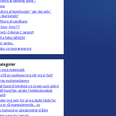
dling af høvlede gulve.?
æne
ring af klamhugger "gør det selv".
skal betale?
ftning af vandhane
 hvor, hvor???
ghed i Odense C søges!!!
fra fakta SØGES!!!
r søges..
-sko og imprægnering
kategorier
p med matematik
eg få en navlepiercing når jeg er fed?
loge muhamedanere
 af hund til lejlighed og nogen som aldrig
aft hund før. ønske Tsjekkoslovakisk
hund
ader mig selv, for at jeg skulle falde for
du er så manipulerende... so
 Aamund er ubeskriveligt grådig
et næse for længst