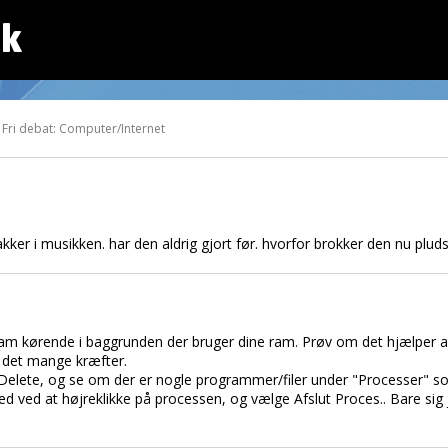
dk
 Fri debat: Computer/Internet
hakker i musikken. har den aldrig gjort før. hvorfor brokker den nu plud
am kørende i baggrunden der bruger dine ram. Prøv om det hjælper at 
r det mange kræfter.
t + Delete, og se om der er nogle programmer/filer under "Processer" s
ned ved at højreklikke på processen, og vælge Afslut Proces.. Bare sig