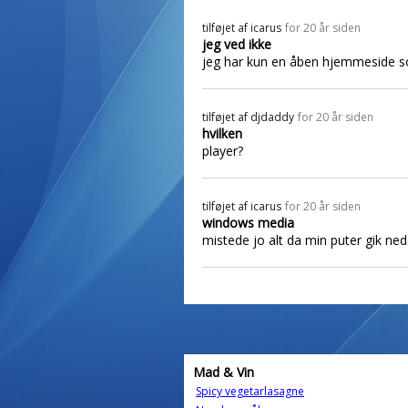
tilføjet af
icarus
for 20 år siden
jeg ved ikke
jeg har kun en åben hjemmeside som
tilføjet af
djdaddy
for 20 år siden
hvilken
player?
tilføjet af
icarus
for 20 år siden
windows media
mistede jo alt da min puter gik ned
Mad & Vin
Spicy vegetarlasagne