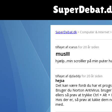
SuperDebat.
SuperDebat.dk
> Computer & Internet >
tilføjet af
icarus
for 20 år siden
mus!!!
hjælp...min scrolller på min puter 
tilføjet af
djdaddy
for 20 år siden
hejsa
Det kan være fordi du har et progr
Bruger du Norton AntiVirus. bruge
ellers så prøv at trykke Ctrl + Al
Hvis der er, så prøv at lukke dem 
med..