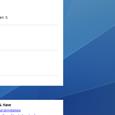
en :S
& Have
al stringlampe