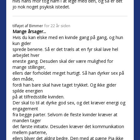
hvis hans mor tog ham i at lege med den, og så er det
jo nok noget psykisk istedet.
tilføjet af
Bimmer
for 22 år siden
Mange årsager...
Hvis du kan elske med en kvinde gang på gang, og hun
kun gider
sprede benene. Så er det træls at en fyr skal lave hel
arbejdet hver
eneste gang. Desuden skal der være mulighed for
mange stillinger,
ellers dør forholdet meget hurtigt. Så han dyrker sex på
den måde,
fordi han bare skal have taget trykket. Og ikke gider
spilde energien
på at tilfredsstille kvinden.
Der skal to til at dyrke god sex, og det kræver energi og
engagement
fra begge parter. Selvom de fleste kvinder kræver at
manden tager
det første initiativ. Desuden kræver det kommunikation
mellem parterne,
ellers bliver det aldrig bedre. Den med at pæne Pia ikke