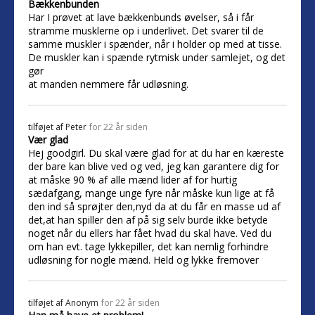
Bækkenbunden
Har I prøvet at lave bækkenbunds øvelser, så i får
stramme musklerne op i underlivet. Det svarer til de
samme muskler i spænder, når i holder op med at tisse.
De muskler kan i spænde rytmisk under samlejet, og det
gør
at manden nemmere får udløsning.
tilføjet af
Peter
for 22 år siden
Vær glad
Hej goodgirl. Du skal være glad for at du har en kæreste
der bare kan blive ved og ved, jeg kan garantere dig for
at måske 90 % af alle mænd lider af for hurtig
sædafgang, mange unge fyre når måske kun lige at få
den ind så sprøjter den,nyd da at du får en masse ud af
det,at han spiller den af på sig selv burde ikke betyde
noget når du ellers har fået hvad du skal have. Ved du
om han evt. tage lykkepiller, det kan nemlig forhindre
udløsning for nogle mænd. Held og lykke fremover
tilføjet af
Anonym
for 22 år siden