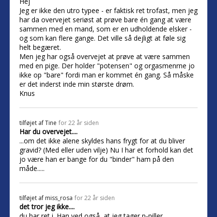
Hej
Jeg er ikke den utro typee - er faktisk ret trofast, men jeg
har da overvejet seriøst at prøve bare én gang at være
sammen med en mand, som er en udholdende elsker -
og som kan flere gange. Det ville så dejligt at føle sig
helt begæret.
Men jeg har også overvejet at prøve at være sammen
med en pige. Der holder "potensen" og orgasmenrne jo
ikke op "bare" fordi man er kommet én gang. Så måske
er det inderst inde min største drøm.
Knus
tilføjet af
Tine
for 22 år siden
Har du overvejet....
...om det ikke alene skyldes hans frygt for at du bliver
gravid? (Med eller uden vilje) Nu I har et forhold kan det
jo være han er bange for du "binder" ham på den
måde.....
tilføjet af
miss_rosa
for 22 år siden
det tror jeg ikke....
du har ret i. Han ved også, at jeg tager p-piller.