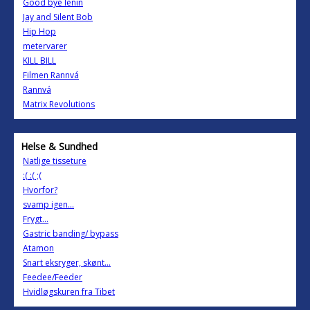
Good bye lenin
Jay and Silent Bob
Hip Hop
metervarer
KILL BILL
Filmen Rannvá
Rannvá
Matrix Revolutions
Helse & Sundhed
Natlige tisseture
:( :( ;(
Hvorfor?
svamp igen...
Frygt...
Gastric banding/ bypass
Atamon
Snart eksryger, skønt...
Feedee/Feeder
Hvidløgskuren fra Tibet