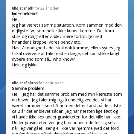
tilføjet af
afh
for 22 år siden
lyder bekendt
Hej,
Jeg har været i samme situation. Kom sammen med den
dejligste fyr, som heller ikke kunne komme. Det kom
stille og roligt efter vi blev mere fortrolige med
hinandens kroppe, vores behov etc.
Hav tålmodighed - det skal nok komme, ellers synes jeg
I skal overveje at tale med en læge, det kan stikke langt
dybere end som så... who know?
Held og lykke
tilføjet af
rikros
for 22 år siden
Samme problem
Hej .. Jeg har det samme problem med min kæreste som
du havde. Jeg føler mig også underlig ved det. vi har
været sammen i snart 5 år men det er først på de sidste
ca 2 år det er blevet sådan. Jeg har næsten lige født og
vi havde ikke sex under graviditeten for det ville han ikke.
Under graviditeten ved jeg han onanerede for sig selv
når jeg var gået i seng el ikke var hjemme (ved det fordi
jeg fandt hans efterladenskaber tørret af i et eller