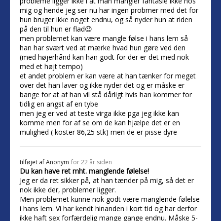
probleme ligger ikke i at man mangler fantasie ikke hos
mig og hende jeg ser nu har ingen probmer med det for
hun bruger ikke noget endnu, og så nyder hun at riden
på den til hun er flad😉
men problemet kan være mangle følse i hans lem så
han har svært ved at mærke hvad hun gøre ved den
(med højerhånd kan han godt for der er det med nok
med et højt tempo)
et andet problem er kan være at han tænker for meget
over det han laver og ikke nyder det og er måske er
bange for at af han vil stå dårligt hvis han kommer for
tidlig en angst af en tybe
men jeg er ved at teste virga ikke pga jeg ikke kan
komme men for af se om de kan hjælpe det er en
mulighed ( koster 86,25 stk) men de er pisse dyre
tilføjet af
Anonym
for 22 år siden
Du kan have ret mht. manglende følelse!
Jeg er da ret sikker på, at han tænder på mig, så det er
nok ikke der, problemer ligger.
Men problemet kunne nok godt være manglende følelse
i hans lem. Vi har kendt hinanden i kort tid og har derfor
ikke haft sex forfærdelig mange gange endnu. Måske 5-