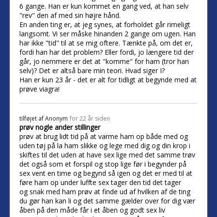
6 gange. Han er kun kommet en gang ved, at han selv
"rev" den af med sin højre hånd.
En anden ting er, at jeg synes, at forholdet går rimeligt
langsomt. Vi ser måske hinanden 2 gange om ugen. Han
har ikke "tid" til at se mig oftere. Tænkte på, om det er,
fordi han har det problem? Eller fordi, jo længere tid der
går, jo nemmere er det at "komme" for ham (tror han
selv)? Det er altså bare min teori. Hvad siger I?
Han er kun 23 år - det er alt for tidligt at begynde med at
prøve viagra!
tilføjet af
Anonym
for 22 år siden
prøv nogle ander stillinger
prøv at brug lidt tid på at varme ham op både med og
uden tøj på la ham slikke og lege med dig og din krop i
skiftes til det uden at have sex lige med det samme trøv
det også som et forspil og stop lige før i begynder på
sex vent en time og begynd så igen og det er med til at
føre ham op under luffte sex tager den tid det tager
og snak med ham prøv at finde ud af hvilken af de ting
du gør han kan li og det samme gælder over for dig vær
åben på den måde får i et åben og godt sex liv