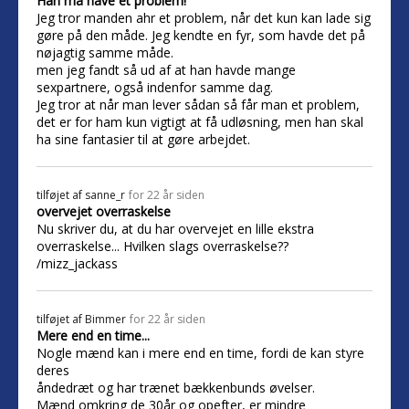
Han må have et problem!
Jeg tror manden ahr et problem, når det kun kan lade sig
gøre på den måde. Jeg kendte en fyr, som havde det på
nøjagtig samme måde.
men jeg fandt så ud af at han havde mange
sexpartnere, også indenfor samme dag.
Jeg tror at når man lever sådan så får man et problem,
det er for ham kun vigtigt at få udløsning, men han skal
ha sine fantasier til at gøre arbejdet.
tilføjet af
sanne_r
for 22 år siden
overvejet overraskelse
Nu skriver du, at du har overvejet en lille ekstra
overraskelse... Hvilken slags overraskelse??
/mizz_jackass
tilføjet af
Bimmer
for 22 år siden
Mere end en time...
Nogle mænd kan i mere end en time, fordi de kan styre
deres
åndedræt og har trænet bækkenbunds øvelser.
Mænd omkring de 30år og opefter, er mindre