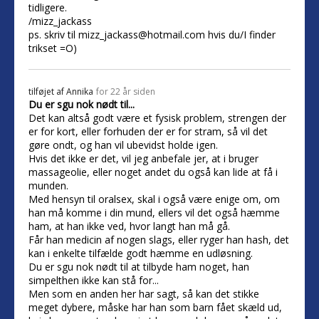
tidligere.
/mizz_jackass
ps. skriv til mizz_jackass@hotmail.com hvis du/I finder
trikset =O)
tilføjet af
Annika
for 22 år siden
Du er sgu nok nødt til...
Det kan altså godt være et fysisk problem, strengen der
er for kort, eller forhuden der er for stram, så vil det
gøre ondt, og han vil ubevidst holde igen.
Hvis det ikke er det, vil jeg anbefale jer, at i bruger
massageolie, eller noget andet du også kan lide at få i
munden.
Med hensyn til oralsex, skal i også være enige om, om
han må komme i din mund, ellers vil det også hæmme
ham, at han ikke ved, hvor langt han må gå.
Får han medicin af nogen slags, eller ryger han hash, det
kan i enkelte tilfælde godt hæmme en udløsning.
Du er sgu nok nødt til at tilbyde ham noget, han
simpelthen ikke kan stå for...
Men som en anden her har sagt, så kan det stikke
meget dybere, måske har han som barn fået skæld ud,