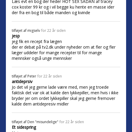
Læs evt en bog der heder HOT SEX SÅDAN af tracey
cox koster 99 kr og i vil begge ku hente en masse ider
der fra en bog til både manden og kvinde
tilføjet af
migselv
for 22 år siden
jesp
jeg fik en recept fra lægen
der er debat på tv2.dk under nyheder om at fler og fler
læger uddeler for mange recepter til for mange
mennsker også unge mennsker
tilføjet af
Peter
for 22 år siden
antideprsiv
Jo det vil jeg gerne lade være med, men jeg troede
faktisk det var ok at kalde den lykkepiller, men hvis i ikke
bryder jer om ordet lykkepiller skal jeg gerne fremover
kalde dem antidepresiv midler
tilføjet af
Den "misundelige"
for 22 år siden
Et sidespring