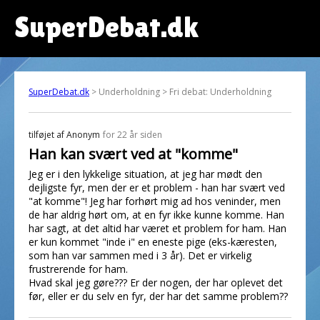
SuperDebat.dk
SuperDebat.dk
> Underholdning > Fri debat: Underholdning
tilføjet af
Anonym
for 22 år siden
Han kan svært ved at "komme"
Jeg er i den lykkelige situation, at jeg har mødt den
dejligste fyr, men der er et problem - han har svært ved
"at komme"! Jeg har forhørt mig ad hos veninder, men
de har aldrig hørt om, at en fyr ikke kunne komme. Han
har sagt, at det altid har været et problem for ham. Han
er kun kommet "inde i" en eneste pige (eks-kæresten,
som han var sammen med i 3 år). Det er virkelig
frustrerende for ham.
Hvad skal jeg gøre??? Er der nogen, der har oplevet det
før, eller er du selv en fyr, der har det samme problem??