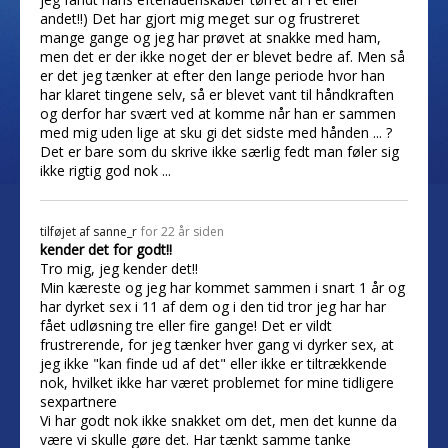
andet!!) Det har gjort mig meget sur og frustreret
mange gange og jeg har prøvet at snakke med ham,
men det er der ikke noget der er blevet bedre af. Men så
er det jeg tænker at efter den lange periode hvor han
har klaret tingene selv, så er blevet vant til håndkraften
og derfor har svært ved at komme når han er sammen
med mig uden lige at sku gi det sidste med hånden ... ?
Det er bare som du skrive ikke særlig fedt man føler sig
ikke rigtig god nok ...
tilføjet af
sanne_r
for 22 år siden
kender det for godt!!
Tro mig, jeg kender det!!
Min kæreste og jeg har kommet sammen i snart 1 år og
har dyrket sex i 11 af dem og i den tid tror jeg har har
fået udløsning tre eller fire gange! Det er vildt
frustrerende, for jeg tænker hver gang vi dyrker sex, at
jeg ikke "kan finde ud af det" eller ikke er tiltrækkende
nok, hvilket ikke har været problemet for mine tidligere
sexpartnere
Vi har godt nok ikke snakket om det, men det kunne da
være vi skulle gøre det. Har tænkt samme tanke