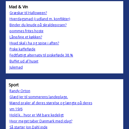
Mad & Vin
Græskar til Halloween?
Hverdagsmad (i udland m. konflikter)
Binder du knude på skraldeposen?
pommes frites hoste
Låne/leje et køkken?
Hvad skal i ha og spise i aften?
Piske kaffefløde
Fedtfattigt alternativ til piskefløde 38 %
Buffet ud af huset
Julemad
Sport
Randy Orton
Glæd Jer til sommerens landeplage.
Mænd praler af deres størelse og længte på deres
vm 19/6
Hold k... hvor er VM bare kedeligt
Hvor meget taber Danmark med idag?
Så starter Jon Dahl inde