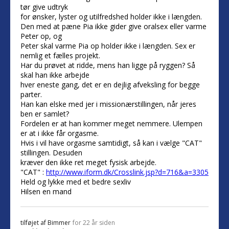
tør give udtryk
for ønsker, lyster og utilfredshed holder ikke i længden.
Den med at pæne Pia ikke gider give oralsex eller varme
Peter op, og
Peter skal varme Pia op holder ikke i længden. Sex er
nemlig et fælles projekt.
Har du prøvet at ridde, mens han ligge på ryggen? Så
skal han ikke arbejde
hver eneste gang, det er en dejlig afveksling for begge
parter.
Han kan elske med jer i missionærstillingen, når jeres
ben er samlet?
Fordelen er at han kommer meget nemmere. Ulempen
er at i ikke får orgasme.
Hvis i vil have orgasme samtidigt, så kan i vælge "CAT"
stillingen. Desuden
kræver den ikke ret meget fysisk arbejde.
"CAT" :
http://www.iform.dk/Crosslink.jsp?d=716&a=3305
Held og lykke med et bedre sexliv
Hilsen en mand
tilføjet af
Bimmer
for 22 år siden