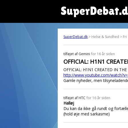
SuperDebat.
SuperDebat.dk
> Helse & Sundhed > Fri
tilføjet af
Gemini
for 16 år siden
OFFICIAL: H1N1 CREATE
OFFICIAL: H1N1 CREATED IN THE 
http://www.youtube.com/watch?v
Gamle nyheder, men tilsyneladende
tilføjet af
HTC
for 16 år siden
Halløj
Du kan da ikke gå rundt og fortælle
(hold øje med sarkasme)