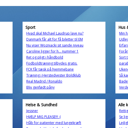
Sport
Hus 
Hvad skal Michael Laudrup lave nu?
Min h
Danmark får alt for få biletter til EM
Udlej
Nu viser Wozniacki sit sande niveau
Erfar
Caroline ligger for h... nummer 1
Forår
Ret og pligt i håndbold
Sort 
Fodboldtræning tilbydes gratis.
parab
FCK får tæsk på hjemmebane
Ukend
Træning i Herstedvester Boldklub
Så ka
Real Madrid / Ronaldo
Badet
Bliv genfødt påny
Verd
Helse & Sundhed
Alle 
Jessner
Retti
HJÆLP MIG PLEASE!!! :(
Se li
Håb for patienter med lungekræft
Lejli