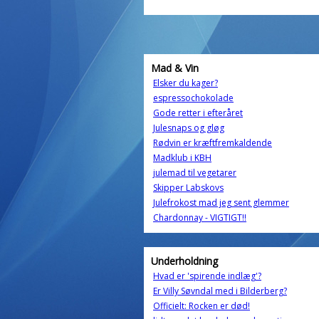
Mad & Vin
Elsker du kager?
espressochokolade
Gode retter i efteråret
Julesnaps og gløg
Rødvin er kræftfremkaldende
Madklub i KBH
julemad til vegetarer
Skipper Labskovs
Julefrokost mad jeg sent glemmer
Chardonnay - VIGTIGT!!
Underholdning
Hvad er 'spirende indlæg'?
Er Villy Søvndal med i Bilderberg?
Officielt: Rocken er død!