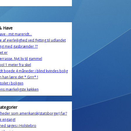
& Have
ave - mit mareridt...
e af ejerlejlighed ved flytting til udlandet
ing med gasbrænder ??
et er
terrasse. Nyt liv til gammel
ol 1 meter fra skel
t boede 4 måneder i blind kvindes bolig
n han lære det * Grrr* !
oilet i boligen
ens mærkeligste køkken
kategorier
gheder som amerikansk(statsborger) far?
ge engang!
ghed søges i Holstebro