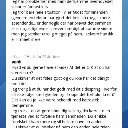
jeg har probblemer med ham derhjemme overhovedet
vi har et fantastik liv..
jeg tror bare hele situation i vi er faldet for hinanden
igennem en telefon har gjort det hele så meget mere
spændende... er der nogle der har prøvet det sammen
eller noget lignende... prøver ihærdigt at komme videre
men jeg tænker utrolig meget på ham... selvom han ikk
er firmaet mere
tilføjet af
Mads
for 22 år siden
øøhh
Hvad vil du gerne have at vide? At det er O.K at du har
været utro?
Du skriver at det føles godt og du ikke har det dårligt
med det....
Jeg tror på at du har det godt med dit sidespring. Hvorfor
så ikke følge kærligheden og droppe det forhold du er i?
Det kan du jo ikke være bekendt med kæresteb
derhjemme.
Jeg tror at du vil gøre både dig selv og din kæreste en
tjeneste ved at fortælle ham sandheden. Du er ikke
forelsket i ham mere og vil hellere have en anden.
Du skriver at du tænker på ham den anden hele tiden.