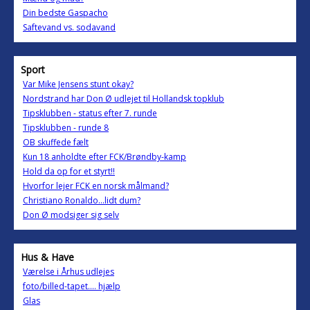
Din bedste Gaspacho
Saftevand vs. sodavand
Sport
Var Mike Jensens stunt okay?
Nordstrand har Don Ø udlejet til Hollandsk topklub
Tipsklubben - status efter 7. runde
Tipsklubben - runde 8
OB skuffede fælt
Kun 18 anholdte efter FCK/Brøndby-kamp
Hold da op for et styrt!!
Hvorfor lejer FCK en norsk målmand?
Christiano Ronaldo...lidt dum?
Don Ø modsiger sig selv
Hus & Have
Værelse i Århus udlejes
foto/billed-tapet.... hjælp
Glas