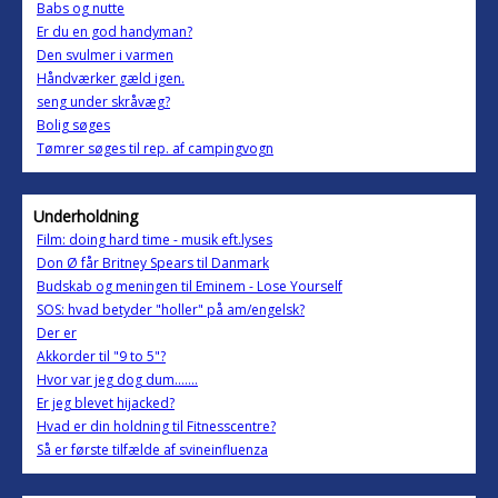
Babs og nutte
Er du en god handyman?
Den svulmer i varmen
Håndværker gæld igen.
seng under skråvæg?
Bolig søges
Tømrer søges til rep. af campingvogn
Underholdning
Film: doing hard time - musik eft.lyses
Don Ø får Britney Spears til Danmark
Budskab og meningen til Eminem - Lose Yourself
SOS: hvad betyder "holler" på am/engelsk?
Der er
Akkorder til "9 to 5"?
Hvor var jeg dog dum.......
Er jeg blevet hijacked?
Hvad er din holdning til Fitnesscentre?
Så er første tilfælde af svineinfluenza