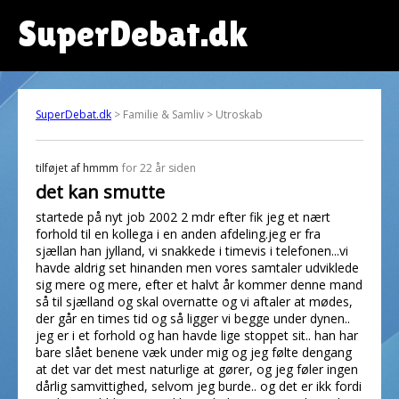
SuperDebat.dk
SuperDebat.dk
> Familie & Samliv > Utroskab
tilføjet af
hmmm
for 22 år siden
det kan smutte
startede på nyt job 2002 2 mdr efter fik jeg et nært
forhold til en kollega i en anden afdeling.jeg er fra
sjællan han jylland, vi snakkede i timevis i telefonen...vi
havde aldrig set hinanden men vores samtaler udviklede
sig mere og mere, efter et halvt år kommer denne mand
så til sjælland og skal overnatte og vi aftaler at mødes,
der går en times tid og så ligger vi begge under dynen..
jeg er i et forhold og han havde lige stoppet sit.. han har
bare slået benene væk under mig og jeg følte dengang
at det var det mest naturlige at gører, og jeg føler ingen
dårlig samvittighed, selvom jeg burde.. og det er ikk fordi