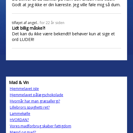
Godt at jeg ikke er din kæreste. Jeg ville føle mig så dum.
tilføjet af
angel..
for 22 år siden
Lidt billig måske?!
Det kan du ikke være bekendt!! behøver kun at sige et
ord LUDER!
Mad & Vin
Hjemmelavet iste
Hjemmelavet pålægschokolade
Hvornår har man græsallergi?
Lillebrors spaghetti ret?
Lammekølle
HVORDAN?
Vores madforbrug skaber fattigdom
Mænd og mad?