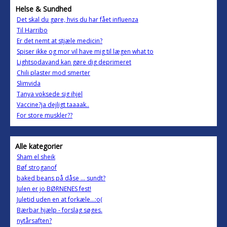
Helse & Sundhed
Det skal du gøre, hvis du har fået influenza
Til Harribo
Er det nemt at stjæle medicin?
Spiser ikke og mor vil have mig til lægen what to
Lightsodavand kan gøre dig deprimeret
Chili plaster mod smerter
Slimvida
Tanya voksede sig ihjel
Vaccine?ja dejligt taaaak..
For store muskler??
Alle kategorier
Sham el sheik
Bøf stroganof
baked beans på dåse ... sundt?
Julen er jo BØRNENES fest!
Juletid uden en at forkæle...:o(
Bærbar hjælp - forslag søges.
nytårsaften?