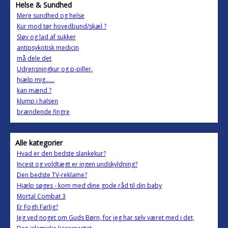
Helse & Sundhed
Mere sundhed og helse
Kur mod tør hovedbund/skæl ?
Sløv og lad af sukker
antipsykotisk medicin
må dele det
Udrensningkur og p-piller.
hjælp mig......
kan mænd ?
klump i halsen
brændende fingre
Alle kategorier
Hvad er den bedste slankekur?
Incest og voldtægt er ingen undskyldning?
Den bedste TV-reklame?
Hjælp søges - kom med dine gode råd til din baby
Mortal Combat 3
Er Fogh Farlig?
Jeg ved noget om Guds Børn, for jeg har selv været med i det,