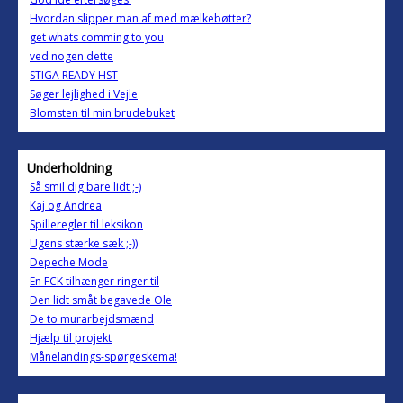
Hvordan slipper man af med mælkebøtter?
get whats comming to you
ved nogen dette
STIGA READY HST
Søger lejlighed i Vejle
Blomsten til min brudebuket
Underholdning
Så smil dig bare lidt ;-)
Kaj og Andrea
Spilleregler til leksikon
Ugens stærke sæk ;-))
Depeche Mode
En FCK tilhænger ringer til
Den lidt småt begavede Ole
De to murarbejdsmænd
Hjælp til projekt
Månelandings-spørgeskema!