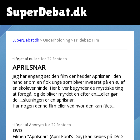
SuperDebat.dk
SuperDebat.dk
> Underholdning > Fri debat: Film
tilføjet af
nullee
for 22 år siden
APRILSNAR
Jeg har engang set den film der hedder Aprilsnar....den
handler om en flok unge som bliver inviteret på en ø, af
en skolevenninde. Her bliver begynder de mystiske ting
at foregå, og de bliver myrdet en efter en.....eller gør
de......slutningen er en aprilsnar...
Har nogen denne film eller ved hvor den kan fåes...
tilføjet af
Anonym
for 22 år siden
DVD
Filmen "Aprilsnar" (April Fool's Day) kan købes på DVD