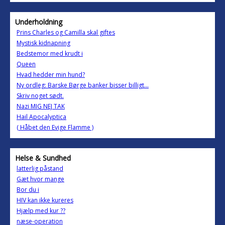
Underholdning
Prins Charles og Camilla skal giftes
Mystisk kidnapning
Bedstemor med krudt i
Queen
Hvad hedder min hund?
Ny ordleg: Barske Børge banker bisser billigt...
Skriv noget sødt.
Nazi MIG NEJ TAK
Hail Apocalyptica
( Håbet den Evige Flamme )
Helse & Sundhed
latterlig påstand
Gæt hvor mange
Bor du i
HIV kan ikke kureres
Hjælp med kur ??
næse-operation