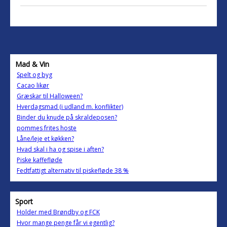
Mad & Vin
Spelt og byg
Cacao likør
Græskar til Halloween?
Hverdagsmad (i udland m. konflikter)
Binder du knude på skraldeposen?
pommes frites hoste
Låne/leje et køkken?
Hvad skal i ha og spise i aften?
Piske kaffefløde
Fedtfattigt alternativ til piskefløde 38 %
Sport
Holder med Brøndby og FCK
Hvor mange penge får vi egentlig?