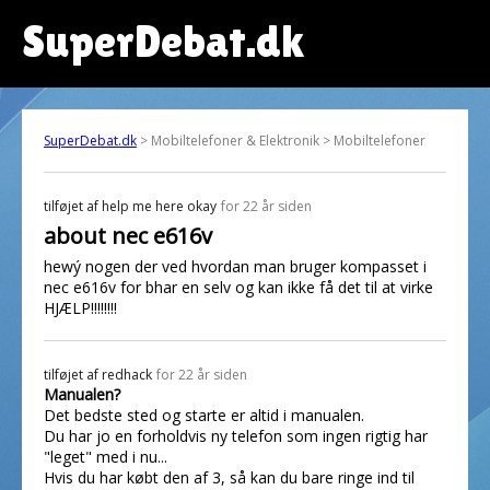
SuperDebat.dk
SuperDebat.dk
> Mobiltelefoner & Elektronik > Mobiltelefoner
tilføjet af
help me here okay
for 22 år siden
about nec e616v
hewý nogen der ved hvordan man bruger kompasset i
nec e616v for bhar en selv og kan ikke få det til at virke
HJÆLP!!!!!!!!
tilføjet af
redhack
for 22 år siden
Manualen?
Det bedste sted og starte er altid i manualen.
Du har jo en forholdvis ny telefon som ingen rigtig har
"leget" med i nu...
Hvis du har købt den af 3, så kan du bare ringe ind til