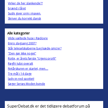
Virker de her slankende??
brænd i låret
Sushi giver orm i maven.
Skriver du korrekt dansk
Alle kategorier
Vilde væltede huse i Rødovre
Eniro slagsang 2007?
Står teleselskaberne bag kæde-sms'er?
"Den gør ikke noget"
Rotte, er årets første "Ugens profil"
Røgfri Jubii overalt
Nytårskuren er startet, men....
Tre mål i 14 dage
lady-in-red spottet!
Søger Seriøs Moden kvinde
SuperDebat.dk er det tidligere debatforum på