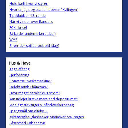
Hold kæft hvor vi styrer!
Hvor er jeg dog træt af taberen "Kyllingen"
Tipsklubben 18. runde
Når vi vinder over Randers
FCK - krise!
Så ka de fandeme lære det :)
WM?
Bliver der spillet fodbold idag?
Hus & Have
Tage af tang
Ejerforening
Converse i vaskemaskine?
Defekt afløb i håndvask.
Hvor meget betaler du i strøm?
kan udlejer kræve mere end depositumet?
Ødelagt støvsuger v. håndværkerbesøg
Spørgsmål om oliefyr....
syltetøjsglas, glasflasker, vinflasker osv. søges
Låsesmed København