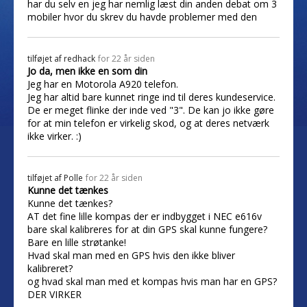
har du selv en jeg har nemlig læst din anden debat om 3
mobiler hvor du skrev du havde problemer med den
tilføjet af
redhack
for 22 år siden
Jo da, men ikke en som din
Jeg har en Motorola A920 telefon.
Jeg har altid bare kunnet ringe ind til deres kundeservice.
De er meget flinke der inde ved "3". De kan jo ikke gøre
for at min telefon er virkelig skod, og at deres netværk
ikke virker. :)
tilføjet af
Polle
for 22 år siden
Kunne det tænkes
Kunne det tænkes?
AT det fine lille kompas der er indbygget i NEC e616v
bare skal kalibreres for at din GPS skal kunne fungere?
Bare en lille strøtanke!
Hvad skal man med en GPS hvis den ikke bliver
kalibreret?
og hvad skal man med et kompas hvis man har en GPS?
DER VIRKER