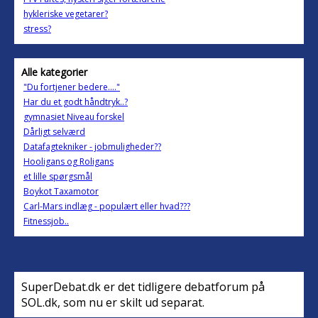
hykleriske vegetarer?
stress?
Alle kategorier
"Du fortjener bedere...."
Har du et godt håndtryk..?
gymnasiet Niveau forskel
Dårligt selværd
Datafagtekniker - jobmuligheder??
Hooligans og Roligans
et lille spørgsmål
Boykot Taxamotor
Carl-Mars indlæg - populært eller hvad???
Fitnessjob..
SuperDebat.dk er det tidligere debatforum på
SOL.dk, som nu er skilt ud separat.