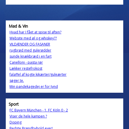
Mad & Vin
Hvad har I fået at spise til aften?
Website med øl og whiskey??
VILDÆNDER OG FASANER
rugbrød med gulerødder
sunde knækbræd i en fart
Canelloni - pasta rør
Lækker restefrokost
falaffel af kogte kikærter/guleærter
søger te.
Min pandekagedej er for tynd
Sport
FC Bayern München - 1. FC Köln 0 - 2
Viser de hele kampen ?
Doping
Bedste Brøndbyhold ever!