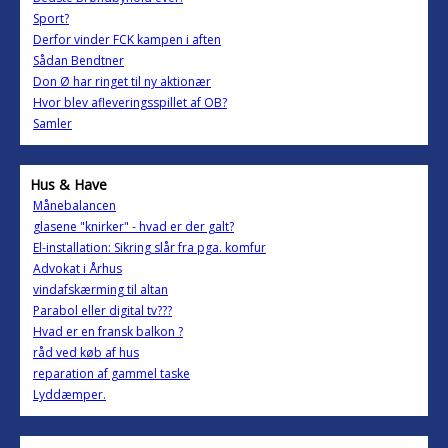
Sport?
Derfor vinder FCK kampen i aften
Sådan Bendtner
Don Ø har ringet til ny aktionær
Hvor blev afleveringsspillet af OB?
Samler
Hus & Have
Månebalancen
glasene "knirker" - hvad er der galt?
El-installation: Sikring slår fra pga. komfur
Advokat i Århus
vindafskærming til altan
Parabol eller digital tv???
Hvad er en fransk balkon ?
råd ved køb af hus
reparation af gammel taske
Lyddæmper.