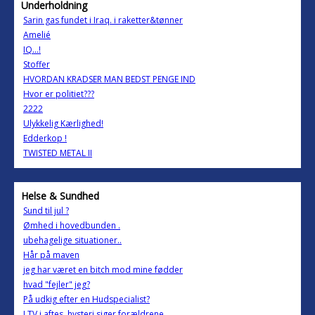
Underholdning
Sarin gas fundet i Iraq. i raketter&tønner
Amelié
IQ...!
Stoffer
HVORDAN KRADSER MAN BEDST PENGE IND
Hvor er politiet???
2222
Ulykkelig Kærlighed!
Edderkop !
TWISTED METAL II
Helse & Sundhed
Sund til jul ?
Ømhed i hovedbunden .
ubehagelige situationer..
Hår på maven
jeg har været en bitch mod mine fødder
hvad "fejler" jeg?
På udkig efter en Hudspecialist?
I TV i aftes, hysteri siger forældrene