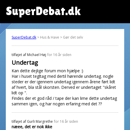
SuperDebat.dk
SuperDebat.dk
> Hus & Have > Gør det selv
tilføjet af
Michael Høj
for 16 år siden
Undertag
Kan dette dejlige forum mon hjælpe :)
Har i huset tegltag med dertil hørende undertag. nogle
steder er der igennem undertag igennem årene ført lidt
af hvert, bla stål skorsten. Derved er undertaget "skåret
lidt op ".
Findes der et god råd / tape der kan lime dette undertag
sammen igen, og har nogen erfaring med det ??
tilføjet af
Gurli Margrethe
for 16 år siden
næee, det er nok ikke