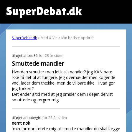
SuperDebat.dk
SuperDebat.dk
> Mad & Vin > Min bedste opskrift
tilføjet af
Leo35
for 23 år siden
Smuttede mandler
Hvordan smutter man lettest mandler? jeg KAN bare
ikke få det til at fungere. Jeg overhælder med kogende
vnd, lader dem trække, men de vil bare ikke.. Hvad gør
jeg forkert?
Det ender altid med at jeg smider dem i dejen delvist
smuttede og ærgrer mig..
tilføjet af
babygirl
for 23 år siden
nemt nok
´min farmor lærete mig at smutte mandler du skal lægge