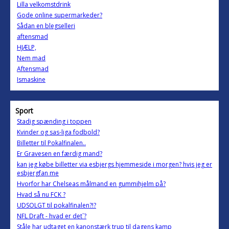
Lilla velkomstdrink
Gode online supermarkeder?
Sådan en blegselleri
aftensmad
HJÆLP,
Nem mad
Aftensmad
Ismaskine
Sport
Stadig spænding i toppen
Kvinder og sas-liga fodbold?
Billetter til Pokalfinalen..
Er Gravesen en færdig mand?
kan jeg købe billetter via esbjergs hjemmeside i morgen? hvis jeg er
esbjergfan me
Hvorfor har Chelseas målmand en gummihjelm på?
Hvad så nu FCK ?
UDSOLGT til pokalfinalen?!?
NFL Draft - hvad er det`?
Ståle har udtaget en kanonstærk trup til dagens kamp