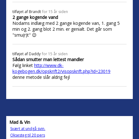
tilføjet af
Brandt
for 15 år siden
2 gange kogende vand
Nodams indlæg med 2 gange kogende van, 1. gang 5
min og 2. gang blot 2 min. er genialt. Det går som
"smu(r)t" 😉
tilføjet af
Daddy
for 15 år siden
Sådan smutter man lettest mandler
Følg linket
http://www.dk-
kogebogen.dk/opskrift2/visopskrift.php?id=23019
denne metode slår aldrig fejl
Mad & Vin
Svært at undgå svin.
Oksesteg til 20 pers