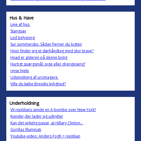
Hus & Have
Leje af hus.
Stangsav
Led belysning
Sur sommersko: Sådan fjerner du lugten
Hvor finder jeg et dørhåndtag med stor krave?
Hvad er alderen på denne bolig
Hurtigt spørgsmål: pige eller drengeseng?
rejse hjelp
Udsmidning af uromagere.
Ville du købe Breiviks lejlighed?
Underholdning
Vil reptilians smide en A-bombe over New York?
Kvinder,der lader sig udnytte!
Kan det virkelig passe, at Hillary Clinton...
Gorillaz Illuminati
Youtube-video: Anders Fogh = reptilian