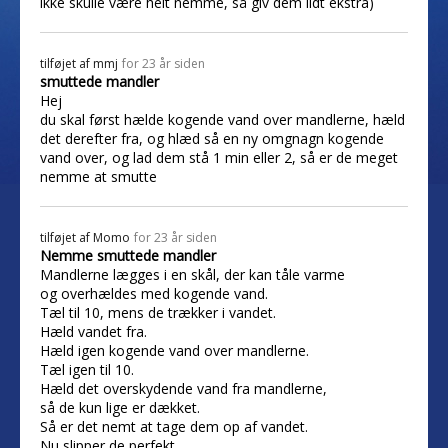
ikke skulle være helt nemme, så giv dem lidt ekstra)
tilføjet af
mmj
for 23 år siden
smuttede mandler
Hej
du skal først hælde kogende vand over mandlerne, hæld
det derefter fra, og hlæd så en ny omgnagn kogende
vand over, og lad dem stå 1 min eller 2, så er de meget
nemme at smutte
tilføjet af
Momo
for 23 år siden
Nemme smuttede mandler
Mandlerne lægges i en skål, der kan tåle varme
og overhældes med kogende vand.
Tæl til 10, mens de trækker i vandet.
Hæld vandet fra.
Hæld igen kogende vand over mandlerne.
Tæl igen til 10.
Hæld det overskydende vand fra mandlerne,
så de kun lige er dækket.
Så er det nemt at tage dem op af vandet.
Nu slipper de perfekt.