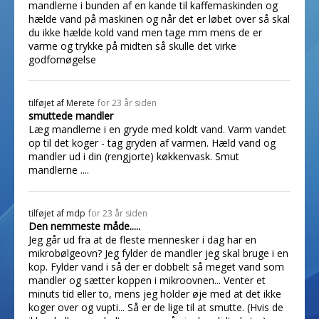
mandlerne i bunden af en kande til kaffemaskinden og
hælde vand på maskinen og når det er løbet over så skal
du ikke hælde kold vand men tage mm mens de er
varme og trykke på midten så skulle det virke
godfornøgelse
tilføjet af
Merete
for 23 år siden
smuttede mandler
Læg mandlerne i en gryde med koldt vand. Varm vandet
op til det koger - tag gryden af varmen. Hæld vand og
mandler ud i din (rengjorte) køkkenvask. Smut
mandlerne ....
tilføjet af
mdp
for 23 år siden
Den nemmeste måde.....
Jeg går ud fra at de fleste mennesker i dag har en
mikrobølgeovn? Jeg fylder de mandler jeg skal bruge i en
kop. Fylder vand i så der er dobbelt så meget vand som
mandler og sætter koppen i mikroovnen... Venter et
minuts tid eller to, mens jeg holder øje med at det ikke
koger over og vupti... Så er de lige til at smutte. (Hvis de