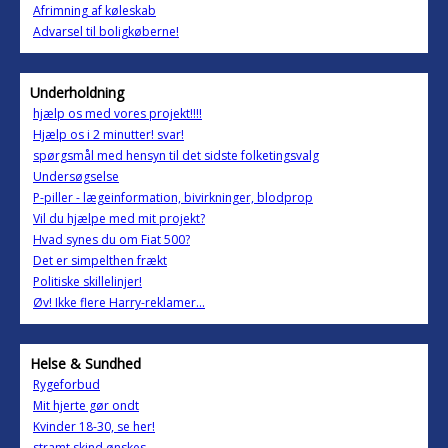
Afrimning af køleskab
Advarsel til boligkøberne!
Underholdning
hjælp os med vores projekt!!!!
Hjælp os i 2 minutter! svar!
spørgsmål med hensyn til det sidste folketingsvalg
Undersøgselse
P-piller - lægeinformation, bivirkninger, blodprop
Vil du hjælpe med mit projekt?
Hvad synes du om Fiat 500?
Det er simpelthen frækt
Politiske skillelinjer!
Øv! Ikke flere Harry-reklamer...
Helse & Sundhed
Rygeforbud
Mit hjerte gør ondt
Kvinder 18-30, se her!
stramt skind ønskes