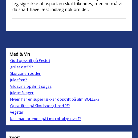
Jeg siger ikke at aspartam skal frikendes, men nu må vi
da snart have læst indlæg nok om det.
Mad & Vin
God opskrift på Pesto?
grillet ost????
Skorzonerrødder
Juleaften?
Vildsvine opskrift søges
Julesmåkager
Hvem har en super lækker opskrift på alm BOLLER?
Opskriften på Skodsborg brød ???
vegetar
Kan mad brænde på i microbølge ovn ??
Sport