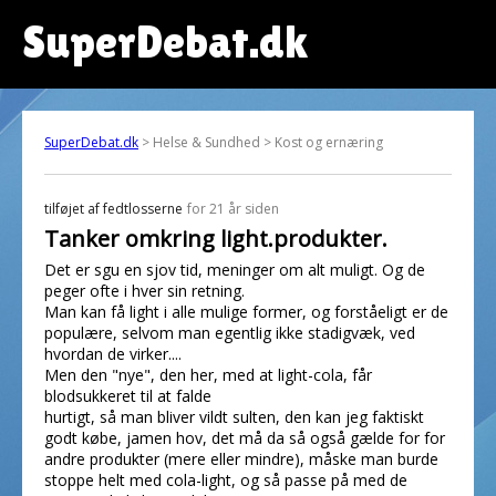
SuperDebat.dk
SuperDebat.dk
> Helse & Sundhed > Kost og ernæring
tilføjet af
fedtlosserne
for 21 år siden
Tanker omkring light.produkter.
Det er sgu en sjov tid, meninger om alt muligt. Og de
peger ofte i hver sin retning.
Man kan få light i alle mulige former, og forståeligt er de
populære, selvom man egentlig ikke stadigvæk, ved
hvordan de virker....
Men den "nye", den her, med at light-cola, får
blodsukkeret til at falde
hurtigt, så man bliver vildt sulten, den kan jeg faktiskt
godt købe, jamen hov, det må da så også gælde for for
andre produkter (mere eller mindre), måske man burde
stoppe helt med cola-light, og så passe på med de