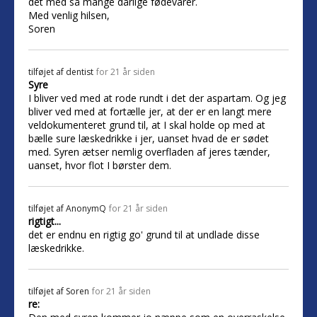
det med så mange dårlige fødevarer.
Med venlig hilsen,
Soren
tilføjet af
dentist
for 21 år siden
Syre
I bliver ved med at rode rundt i det der aspartam. Og jeg
bliver ved med at fortælle jer, at der er en langt mere
veldokumenteret grund til, at I skal holde op med at
bælle sure læskedrikke i jer, uanset hvad de er sødet
med. Syren ætser nemlig overfladen af jeres tænder,
uanset, hvor flot I børster dem.
tilføjet af
AnonymQ
for 21 år siden
rigtigt...
det er endnu en rigtig go' grund til at undlade disse
læskedrikke.
tilføjet af
Soren
for 21 år siden
re: