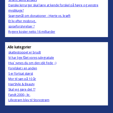
Danske kirrurger skal lære at kende forskel på højre og venstre
myslikage?
Spørgsmål om donationer - Hjerte vs. kræft
Et liv efter misbrug..
spiseforstyrelser ?
Rygere koster netto 16 milliarder
Alle kategorier
skattestoppet er brudt
Vi har lige fået vores julegratiale
Hva` synes du om den idè Fede ;-)
Forelsket i en anden
S er fortsat størst
Mor til søn på 10 år
HairStyle & Beauty
Skal jeg gøre det ??
Fandt 2000,- kr.
Lillestrøm blev til Storestrøm