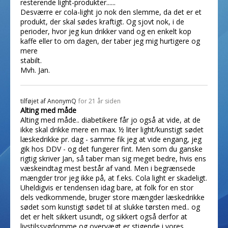
resterende light-produkter......
Desværre er cola-light jo nok den slemme, da det er et
produkt, der skal sødes kraftigt. Og sjovt nok, i de
perioder, hvor jeg kun drikker vand og en enkelt kop
kaffe eller to om dagen, der taber jeg mig hurtigere og
mere
stabilt.
Mvh. Jan.
tilføjet af
AnonymQ
for 21 år siden
Alting med måde
Alting med måde.. diabetikere får jo også at vide, at de
ikke skal drikke mere en max. ½ liter light/kunstigt sødet
læskedrikke pr. dag - samme fik jeg at vide engang, jeg
gik hos DDV - og det fungerer fint. Men som du ganske
rigtig skriver Jan, så taber man sig meget bedre, hvis ens
væskeindtag mest består af vand. Men i begrænsede
mængder tror jeg ikke på, at f.eks. Cola light er skadeligt.
Uheldigvis er tendensen idag bare, at folk for en stor
dels vedkommende, bruger store mængder læskedrikke
sødet som kunstigt sødet til at slukke tørsten med.. og
det er helt sikkert usundt, og sikkert også derfor at
livstilssygdomme og overvægt er stigende i vores