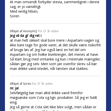
At man omvendt forbyder stevia, sammenlignet i denne
sag, er jo vanvittigt.
Med venlig hilsen,
Soren
tilføjet af
AnonymQ
for 21 år siden
Jeg vil da gi' dig ret i
at man helt sikkert skal bore mere i Aspartam-sagen og
ikke bare tage for gode varer, at det skulle være risikofrit
af bruge løs af. Jeg har også læst en hel del om
Aspartam og om hvilke bivirkninger, det menes at have.
Så klart..brug med omtanke og kun i minimale mængder;
sådan gør jeg selv. Men som Jan ovenfor skrev..så bør
man drikke vand istedet, når tørsten skal slukkes.
tilføjet af
Soren
for 21 år siden
re: ja!
Selvfølgelig bør man altid drikke vand fremfor
møgvæske som Cola og lign. produkter. Så jeg er fuldt
enig.
Jeg så gerne at Cola slet ikke blev solgt, men sådan er