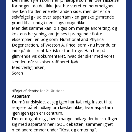
Den med syren kommer jo næppe som en overraskelse
for nogen, da det ikke just har været en hemmelighed,
hverken fra den ene eller anden side, men det er da
selvfølgelig - ud over aspartam - en ganske glimrende
grund til at undgå den slags møgdrikke.
Men det samme kan jo siges om mange andre ting, og
kostens betydning kan jo ses i prangende flotte
eksempler i en bog som: Nutritional and Physical
Degeneration, af Weston A. Price, som - nu hvor du er
inde på det - rent faktisk er tandlæge. Han har på
glimrende vis dokumenteret, hvad der sker med vores
tænder, når vi spiser raffineret føde.
Med venlig hilsen,
Soren
tilføjet af
dentist
for 21 år siden
Aspartam
Du må undskylde, at jeg igen har følt mig fristet til at
reagere på et indlæg om læskedrikke, hvor aspartam
igen igen igen er i centrum.
Det er dog utroligt, hvor mange indlæg der beskæftiger
sig med aspartam her i SOL-debatten, sammenlignet
med andre emner under "Kost og ernæring".