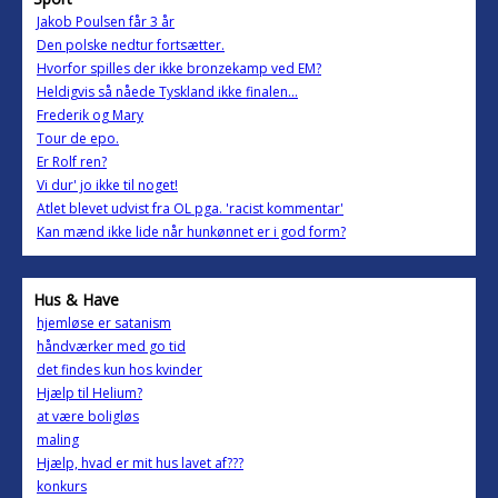
Jakob Poulsen får 3 år
Den polske nedtur fortsætter.
Hvorfor spilles der ikke bronzekamp ved EM?
Heldigvis så nåede Tyskland ikke finalen...
Frederik og Mary
Tour de epo.
Er Rolf ren?
Vi dur' jo ikke til noget!
Atlet blevet udvist fra OL pga. 'racist kommentar'
Kan mænd ikke lide når hunkønnet er i god form?
Hus & Have
hjemløse er satanism
håndværker med go tid
det findes kun hos kvinder
Hjælp til Helium?
at være boligløs
maling
Hjælp, hvad er mit hus lavet af???
konkurs