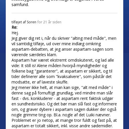
samfund.
tilføjet af
Soren
for 21 år siden
Re:
Hej.
Jeg giver dig ret i, når du skriver "alting med måde", men
vil samtidig tilføje, ud over mine indlæg omkring
aspartam-debatten, at jeg anser aspartam-sagen som
værende særdeles klam.
Aspartam har været ekstremt omdiskuteret, og lad alle
vide: It still is! Alene måden hvorpå myndigheder og
folkene bag "garanterer", at aspartam er sikkert, og til
tider definerer alle som "kvaksalvere", som påstår det
modsatte, er af laveste skuffe.
Jeg mener ikke helt, at man kan sige, "alt med måde" i
denne sag på fornuftigt grundlag, ved mindre man slår
fast - dvs. konkluderer - at aspartam rent faktisk udgør
en sundhedsrisiko. Og det bør man slå fast og informere
om, og graver dybere i aspartam sagen dukker der også
nogle grimme ting op. Bl.a. nogle af det Luiki nævner.
Problemet er jo netop, at mange tror fuldt og fast på, at
aspartam er totalt sikkert, inkl. visse andre sødemidler.