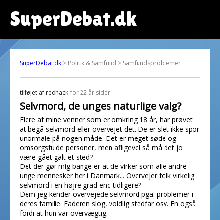
SuperDebat.dk
SuperDebat.dk
> Politik & Samfund > Samfundsproblemer
tilføjet af
redhack
for 22 år siden
Selvmord, de unges naturlige valg?
Flere af mine venner som er omkring 18 år, har prøvet
at begå selvmord eller overvejet det. De er slet ikke spor
unormale på nogen måde. Det er meget søde og
omsorgsfulde personer, men afligevel så må det jo
være gået galt et sted?
Det der gør mig bange er at de virker som alle andre
unge mennesker her i Danmark... Overvejer folk virkelig
selvmord i en højre grad end tidligere?
Dem jeg kender overvejede selvmord pga. problemer i
deres familie. Faderen slog, voldlig stedfar osv. En også
fordi at hun var overvægtig.