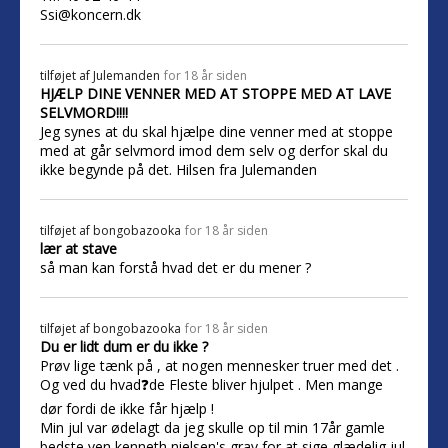
Ssi@koncern.dk
tilføjet af
Julemanden
for 18 år siden
HJÆLP DINE VENNER MED AT STOPPE MED AT LAVE
SELVMORD!!!!
Jeg synes at du skal hjælpe dine venner med at stoppe
med at går selvmord imod dem selv og derfor skal du
ikke begynde på det. Hilsen fra Julemanden
tilføjet af
bongobazooka
for 18 år siden
lær at stave
så man kan forstå hvad det er du mener ?
tilføjet af
bongobazooka
for 18 år siden
Du er lidt dum er du ikke ?
Prøv lige tænk på , at nogen mennesker truer med det .
Og ved du hvad❓de Fleste bliver hjulpet . Men mange
dør fordi de ikke får hjælp !
Min jul var ødelagt da jeg skulle op til min 17år gamle
bedste ven kenneth nielsen's grav for at sige glædelig jul