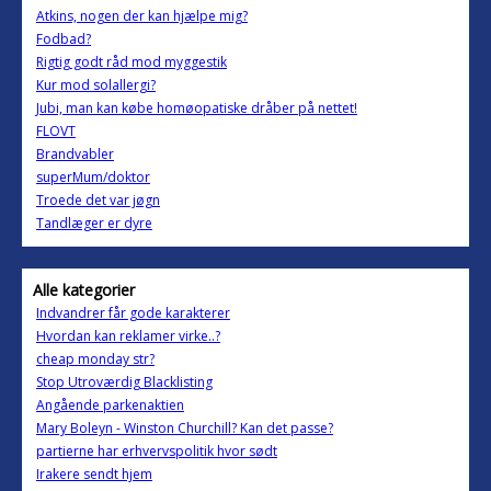
Atkins, nogen der kan hjælpe mig?
Fodbad?
Rigtig godt råd mod myggestik
Kur mod solallergi?
Jubi, man kan købe homøopatiske dråber på nettet!
FLOVT
Brandvabler
superMum/doktor
Troede det var jøgn
Tandlæger er dyre
Alle kategorier
Indvandrer får gode karakterer
Hvordan kan reklamer virke..?
cheap monday str?
Stop Utroværdig Blacklisting
Angående parkenaktien
Mary Boleyn - Winston Churchill? Kan det passe?
partierne har erhvervspolitik hvor sødt
Irakere sendt hjem