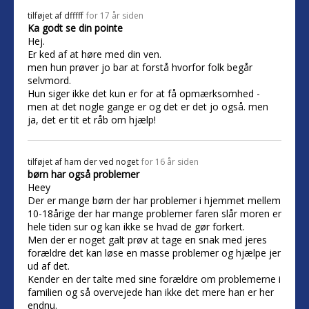
tilføjet af
dfffff
for 17 år siden
Ka godt se din pointe
Hej.
Er ked af at høre med din ven.
men hun prøver jo bar at forstå hvorfor folk begår
selvmord.
Hun siger ikke det kun er for at få opmærksomhed -
men at det nogle gange er og det er det jo også. men
ja, det er tit et råb om hjælp!
tilføjet af
ham der ved noget
for 16 år siden
børn har også problemer
Heey
Der er mange børn der har problemer i hjemmet mellem
10-18årige der har mange problemer faren slår moren er
hele tiden sur og kan ikke se hvad de gør forkert.
Men der er noget galt prøv at tage en snak med jeres
forældre det kan løse en masse problemer og hjælpe jer
ud af det.
Kender en der talte med sine forældre om problemerne i
familien og så overvejede han ikke det mere han er her
endnu.