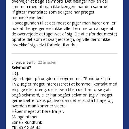
overvejer at begå selvmord. Det hænger nok en del
sammen med at man ikke længere har den samme
"fighter" mentalitet som tidligere har præget
menneskeheden.
Hovedgrunden til at det mest er piger man hører om, er
nok at drenge generelt ikke ville drømme om at sige at
de overvejede at tage livet af sig. De ville (for det meste)
opfatte det som et svaghedstegn, og ville derfor ikke
"svække" sig selv i forhold til andre.
tilføjet af
SSi
for 22 år siden
Selvmord?
Hej.
Jeg arbejder på ungdomsprogrammet "Rundfunk" på
TV2. Jeg er meget interesseret i at komme i kontakt med
en pige eller dreng, der er ven til en der har forsøg at
begå selvmord, eller har begået selvmor. Jeg vil meget
gerne sætte fokus på, hvordan det er at stå tilbage og
hvordan man kommer videre.
Håber meget at høre fra jer.
Mange hilsner
Stine / Rundfunk
Tlf: 40 92 46 44