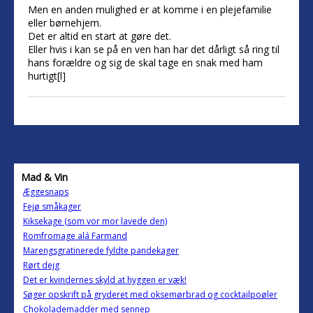
Men en anden mulighed er at komme i en plejefamilie
eller børnehjem.
Det er altid en start at gøre det.
Eller hvis i kan se på en ven han har det dårligt så ring til
hans forældre og sig de skal tage en snak med ham
hurtigt[l]
Mad & Vin
Æggesnaps
Fejø småkager
Kiksekage (som vor mor lavede den)
Romfromage alá Farmand
Marengsgratinerede fyldte pandekager
Rørt dejg
Det er kvindernes skyld at hyggen er væk!
Søger opskrift på gryderet med oksemørbrad og cocktailpoøler
Chokolademadder med sennep