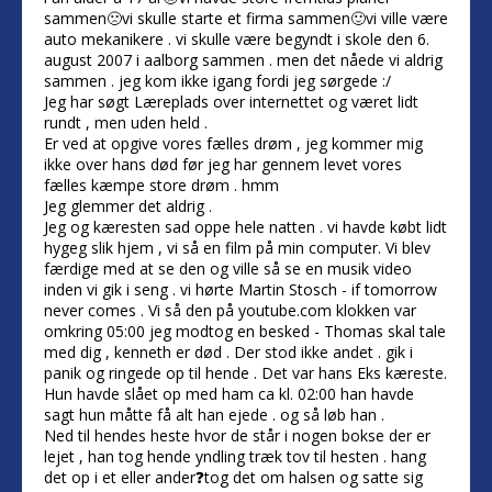
sammen🙁vi skulle starte et firma sammen🙂vi ville være
auto mekanikere . vi skulle være begyndt i skole den 6.
august 2007 i aalborg sammen . men det nåede vi aldrig
sammen . jeg kom ikke igang fordi jeg sørgede :/
Jeg har søgt Læreplads over internettet og været lidt
rundt , men uden held .
Er ved at opgive vores fælles drøm , jeg kommer mig
ikke over hans død før jeg har gennem levet vores
fælles kæmpe store drøm . hmm
Jeg glemmer det aldrig .
Jeg og kæresten sad oppe hele natten . vi havde købt lidt
hygeg slik hjem , vi så en film på min computer. Vi blev
færdige med at se den og ville så se en musik video
inden vi gik i seng . vi hørte Martin Stosch - if tomorrow
never comes . Vi så den på youtube.com klokken var
omkring 05:00 jeg modtog en besked - Thomas skal tale
med dig , kenneth er død . Der stod ikke andet . gik i
panik og ringede op til hende . Det var hans Eks kæreste.
Hun havde slået op med ham ca kl. 02:00 han havde
sagt hun måtte få alt han ejede . og så løb han .
Ned til hendes heste hvor de står i nogen bokse der er
lejet , han tog hende yndling træk tov til hesten . hang
det op i et eller ander❓tog det om halsen og satte sig