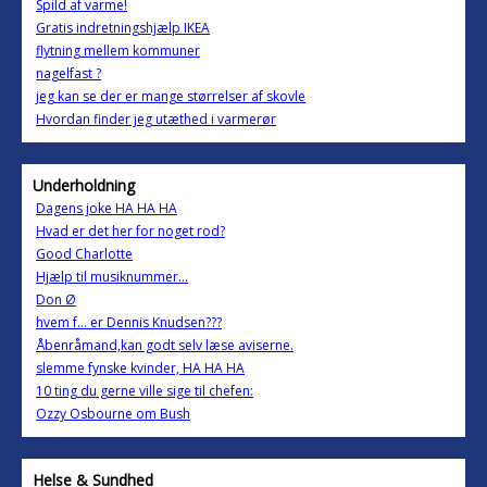
Spild af varme!
Gratis indretningshjælp IKEA
flytning mellem kommuner
nagelfast ?
jeg kan se der er mange størrelser af skovle
Hvordan finder jeg utæthed i varmerør
Underholdning
Dagens joke HA HA HA
Hvad er det her for noget rod?
Good Charlotte
Hjælp til musiknummer...
Don Ø
hvem f... er Dennis Knudsen???
Åbenråmand,kan godt selv læse aviserne.
slemme fynske kvinder, HA HA HA
10 ting du gerne ville sige til chefen:
Ozzy Osbourne om Bush
Helse & Sundhed