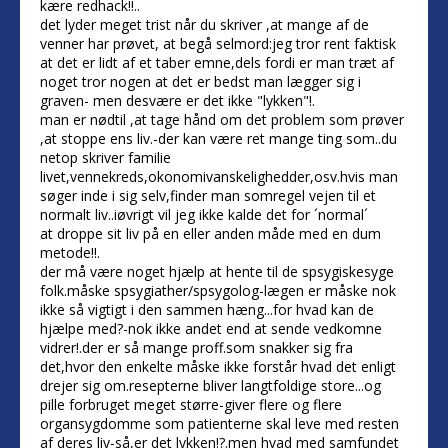
kære redhack!!..
det lyder meget trist når du skriver ,at mange af de
venner har prøvet, at begå selmord:jeg tror rent faktisk
at det er lidt af et taber emne,dels fordi er man træt af
noget tror nogen at det er bedst man lægger sig i
graven- men desvære er det ikke "lykken"!.
man er nødtil ,at tage hånd om det problem som prøver
,at stoppe ens liv.-der kan være ret mange ting som..du
netop skriver familie
livet,vennekreds,okonomivanskelighedder,osv.hvis man
søger inde i sig selv,finder man somregel vejen til et
normalt liv..iøvrigt vil jeg ikke kalde det for ´normal´
at droppe sit liv på en eller anden måde med en dum
metode!!.
der må være noget hjælp at hente til de spsygiskesyge
folk.måske spsygiather/spsygolog-lægen er måske nok
ikke så vigtigt i den sammen hæng...for hvad kan de
hjælpe med?-nok ikke andet end at sende vedkomne
vidrer!.der er så mange proff.som snakker sig fra
det,hvor den enkelte måske ikke forstår hvad det enligt
drejer sig om.resepterne bliver langtfoldige store...og
pille forbruget meget større-giver flere og flere
organsygdomme som patienterne skal leve med resten
af deres liv-så,er det lykken!?.men hvad med samfundet