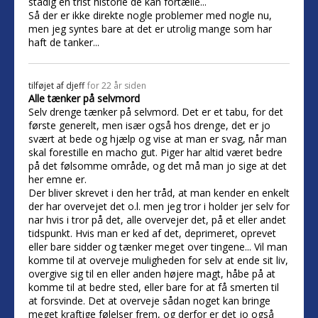
stadig en trist historie de kan fortælle...
Så der er ikke direkte nogle problemer med nogle nu,
men jeg syntes bare at det er utrolig mange som har
haft de tanker...
tilføjet af
djeff
for 22 år siden
Alle tænker på selvmord
Selv drenge tænker på selvmord. Det er et tabu, for det
første generelt, men især også hos drenge, det er jo
svært at bede og hjælp og vise at man er svag, når man
skal forestille en macho gut. Piger har altid været bedre
på det følsomme område, og det må man jo sige at det
her emne er.
Der bliver skrevet i den her tråd, at man kender en enkelt
der har overvejet det o.l. men jeg tror i holder jer selv for
nar hvis i tror på det, alle overvejer det, på et eller andet
tidspunkt. Hvis man er ked af det, deprimeret, oprevet
eller bare sidder og tænker meget over tingene... Vil man
komme til at overveje muligheden for selv at ende sit liv,
overgive sig til en eller anden højere magt, håbe på at
komme til at bedre sted, eller bare for at få smerten til
at forsvinde. Det at overveje sådan noget kan bringe
meget kraftige følelser frem, og derfor er det jo også