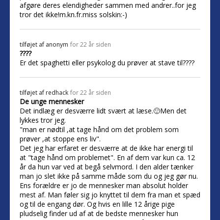
afgøre deres elendigheder sammen med andrer..for jeg
tror det ikke!m.kn.fr.miss solskin:-)
tilføjet af
anonym
for 22 år siden
????
Er det spaghetti eller psykolog du prøver at stave til????
tilføjet af
redhack
for 22 år siden
De unge mennesker
Det indlæg er desværre lidt svært at læse.🙂Men det
lykkes tror jeg.
"man er nødtil ,at tage hånd om det problem som
prøver ,at stoppe ens liv".
Det jeg har erfaret er desværre at de ikke har energi til
at "tage hånd om problemet". En af dem var kun ca. 12
år da hun var ved at begå selvmord. I den alder tænker
man jo slet ikke på samme måde som du og jeg gør nu.
Ens forældre er jo de mennesker man absolut holder
mest af. Man føler sig jo knyttet til dem fra man et spæd
og til de engang dør. Og hvis en lille 12 årige pige
pludselig finder ud af at de bedste mennesker hun