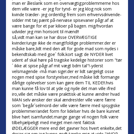
man er åleslank som en overvægtig:problemmerne hos
dem ville være -er jeg for tynd- er jeg klog nok som
kvinde træder- jeg ordentlig frem som erhvervsdrivende-
sidder mit tøj pænt på-nervøse spisevaner pågr.af at
være bange for et par kilioer på bagen. mig/hvordan
udvider jeg min horisont til mænd!!
så,vidt man kan se har disse OVERVÆGTIGE
kvinder/unge ikke de mangtfoldige problemmer.der er
måske bare,lidt med den alt for gode mad som nydes i
bekendtskab med goe´ folk.kort sagt de NYDER livet
udent af skal høre på tragiske kedelige historier som "tør
´ ikke at spise pågr.af mit vægt bdm tal"!-yderst
velsmagende -må man sige!.der er lidt sørgeligt osse
nogen med spise forstyrelser,med måske lidt formange
dårlige oplevelser som kan gøre dem TIL KEDE!!.hvis
man kunne få lov til at yde og nyde det man ville ifred
iro,ville det måske være prakttisk-at kunne ændrer hvad
MAN selv ønsker der skal ændres!der ville være færre
som ´begår´selmord-der ville være færre med spsygiske
problemmer/andet form for lidelser hvis de bare kunnet
blive hørt isamfundet.mange gange vil nogen folk være
tilbehjælpeligt med meget men rent faktisk
ØDELÆGGER mere end det gavner hos hvert enkelte,det
drejer sig om.jeg kunne godt tænke mig,at vide "HVOR