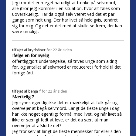
Jeg tror det er meget naturligt at tænke på selvmord,
alle (tror jeg) kommer i en situation, hvor alt føles som
uoverskueligt. Har da også selv været ved det et par
gange som helt ung. Der har livet så heldigvis, ændret
sig for mig. Og det er det med at skulle se frem, der kan
være umuligt.
tilføjet af
krydsfiner
for 22 år siden
Ifølge en for nyelig
offentliggjort undersøgelse, så trives unge som aldrig
før, og antallet af selvmord er reduceret i forhold til det
forrige årti.
tilføjet af
benja_f
for 22 år siden
Mærkeligt?
Jeg synes egentlig ikke det er mærkeligt at folk går og
overvejer at begå selvmord. Langt de fleste unge i dag
har ikke noget egentligt formål med livet, og når livet så
ikke er særligt fedt at leve, er det da sært at man
overvejer at afslutte det?
Jeg tror selv at langt de fleste mennesker før eller siden