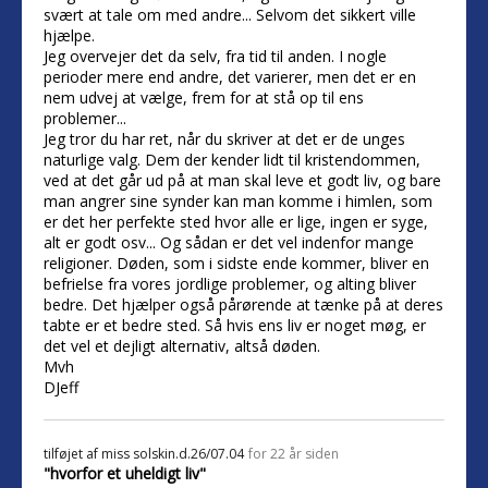
svært at tale om med andre... Selvom det sikkert ville
hjælpe.
Jeg overvejer det da selv, fra tid til anden. I nogle
perioder mere end andre, det varierer, men det er en
nem udvej at vælge, frem for at stå op til ens
problemer...
Jeg tror du har ret, når du skriver at det er de unges
naturlige valg. Dem der kender lidt til kristendommen,
ved at det går ud på at man skal leve et godt liv, og bare
man angrer sine synder kan man komme i himlen, som
er det her perfekte sted hvor alle er lige, ingen er syge,
alt er godt osv... Og sådan er det vel indenfor mange
religioner. Døden, som i sidste ende kommer, bliver en
befrielse fra vores jordlige problemer, og alting bliver
bedre. Det hjælper også pårørende at tænke på at deres
tabte er et bedre sted. Så hvis ens liv er noget møg, er
det vel et dejligt alternativ, altså døden.
Mvh
DJeff
tilføjet af
miss solskin.d.26/07.04
for 22 år siden
"hvorfor et uheldigt liv"