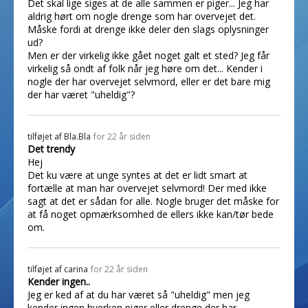
Det skal lige siges at de alle sammen er piger... Jeg har
aldrig hørt om nogle drenge som har overvejet det.
Måske fordi at drenge ikke deler den slags oplysninger
ud?
Men er der virkelig ikke gået noget galt et sted? Jeg får
virkelig så ondt af folk når jeg høre om det... Kender i
nogle der har overvejet selvmord, eller er det bare mig
der har været "uheldig"?
tilføjet af
Bla.Bla
for 22 år siden
Det trendy
Hej
Det ku være at unge syntes at det er lidt smart at
fortælle at man har overvejet selvmord! Der med ikke
sagt at det er sådan for alle. Nogle bruger det måske for
at få noget opmærksomhed de ellers ikke kan/tør bede
om.
tilføjet af
carina
for 22 år siden
Kender ingen..
Jeg er ked af at du har været så "uheldig" men jeg
kender ingen hverken piger eller drenge der har