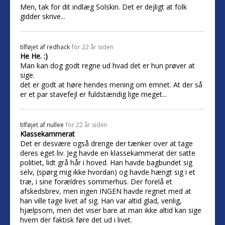
Men, tak for dit indlæg Solskin. Det er dejligt at folk
gidder skrive...
tilføjet af
redhack
for 22 år siden
He He. :)
Man kan dog godt regne ud hvad det er hun prøver at
sige.
det er godt at høre hendes mening om emnet. At der så
er et par stavefejl er fuldstændig lige meget...
tilføjet af
nullee
for 22 år siden
Klassekammerat
Det er desvære også drenge der tænker over at tage
deres eget liv. Jeg havde en klassekammerat der satte
politiet, lidt grå hår i hoved. Han havde bagbundet sig
selv, (spørg mig ikke hvordan) og havde hængt sig i et
træ, i sine forældres sommerhus. Der forelå et
afskedsbrev, men ingen INGEN havde regnet med at
han ville tage livet af sig. Han var altid glad, venlig,
hjælpsom, men det viser bare at man ikke altid kan sige
hvem der faktisk føre det ud i livet.