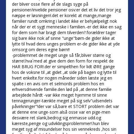
der bliver osse flere af de slags syge på
pensioner/invelide pensioner osv:er det et liv det tror jeg
næppe er løsningen!.det er korekt at mange,mange
familier rundt omkring i landet ikke er behjælpeligt nok
når der er et sygt menneske i familien.-er det ikke en sag
for dem som har bragt dem tilverden?.forældrer tager
sig bare ikke nok af sinne "unge"børn-de gider ikke at
lytte til hvad dens unges problem er-de gider ikke at yde
omsorg om deres egne børn!!
-problemmet de meget unge så får,bliver større og
større!.hva´med at give dem den form for respekt de
HAR BRUG FOR!.der er simpelthen for lidt ØRE gange
hos de voksne til ,at gidet ,at side på bagen og lytte til
hvert enkelte.for nogen måneder siden læste jeg en
spalte i en avis om et selmords problem hos en
erhversdrivende familie.den lød på ,at denne familie
arbejdede hårdt -var ikke meget hjemme til sinne
tennagerunger-tænkte meget på sig selv"udsendets
påvirkninger"!der var så,bare et STORT problem det var
at denne ene unge-som alså osse var en pige-men
desvære ret slank,bedrog sig enmasse udd.og
kæreste,penge og udviklingsproblemmer!.hun blev
meget syg af misundelser hos sin vennekreds ,hos sin