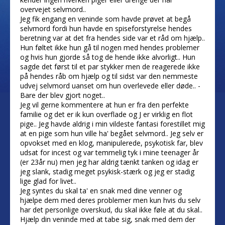
overvejet selvmord..
Jeg fik engang en veninde som havde prøvet at begå
selvmord fordi hun havde en spiseforstyrelse hendes
beretning var at det fra hendes side var et råd om hjælp..
Hun føltet ikke hun gå til nogen med hendes problemer
og hvis hun gjorde så tog de hende ikke alvorligt.. Hun
sagde det først til et par stykker men de reagerede ikke
på hendes råb om hjælp og til sidst var den nemmeste
udvej selvmord uanset om hun overlevede eller døde.. -
Bare der blev gjort noget..
Jeg vil gerne kommentere at hun er fra den perfekte
familie og det er ik kun overflade og J er virklig en flot
pige.. Jeg havde aldrig i min vildeste fantasi forestillet mig
at en pige som hun ville ha' begået selvmord.. Jeg selv er
opvokset med en klog, manipulerede, psykotisk far, blev
udsat for incest og var temmelig tyk i mine teenager år
(er 23år nu) men jeg har aldrig tænkt tanken og idag er
jeg slank, stadig meget psykisk-stærk og jeg er stadig
lige glad for livet..
Jeg syntes du skal ta' en snak med dine venner og
hjælpe dem med deres problemer men kun hvis du selv
har det personlige overskud, du skal ikke føle at du skal..
Hjælp din veninde med at tabe sig, snak med dem der