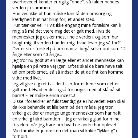
overhovedet kender er rigtig "onde", så falder hendes
verden jo sammen.
Hun ved ikke at hun måske kan få den omsorg og
kærlighed hun har brug for, et andet sted.
Hun tænker vel: "Hvis ikke engang mine forældre kan li
mig, så må det være mig det er galt med. Hvis de
mennesker jeg elsker mest i hele verden, og som har
bragt mig til verden hadder mig, hvad lever jeg så for?".
Der er stor forskel på om man vil begå selvmord som 12
årige eller som 40 årige...
Jeg tror nu godt at en læge eller et andet menneske kan
hjælpe en på rette vej igen. Oftes skal de bare have talt
ud om problemet, så så indser de at de fint kan komme
vidre med livet.
Jeg vil give dig ret i at det tit er forældrene som det er
galt med. Hvad er det også for noget med at slå på sit
barn?! Eller måske enda incest..!
Disse "forældre" er fuldstændig gale i hovedet. Man skal
da ikke behandle et lille barn på den måde. Jeg tror
virkelig at der er mange unge mennesker som har haft
en virkelig hård barndom... Jeg er virkelig glad for mine
forældre når jeg høre om hvad de andre har oplevet.
Min familie er jo næsten det man vil kalde "lykkelig" i
forhold...