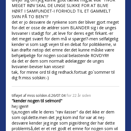
MEGET RØV SKAL DE UNGE SLIKKE FOR AT BLIVE
HØRT I SAMFUNDET-I FORHOLD TIL ET GAMMELT
SVIN PÅ TO BEN"!?
det er jo desvære de rynkene som der bliver gjort meget
for-det er osse de ældrer som BLANDER sig i de unges
livsvaner i stadigt for ,at leve for deres eget firkant.-er
det meget svært for dem må vi spørge!?-men selfølgelig
kender vi som sagt vejen til en debat for politikkerne, vi
kan drøfte netop det emne der.det kunne måske være
behjælpelige for nogen social belastende ROVDYR!!
da det er dem som normalt ødelægger de unges
livsvaner-beviser kan visses!
tak, for minne ord til dig redhack.fortsat go´sommer til
dig fr.miss solskin:-)
tilføjet af
miss solskin.d.26/07.04
for 22 år siden
"kender nogen til selmord"
hej igen!!
tja,nogen ville le deres "røv ilasser" da det ikke er dem
som opl.dette.men det jeg kom ind for var at nej-
desvære kender jeg inge som pige/dreng der har dette
problem!så,det er et ret godt et emne for nogen som vil