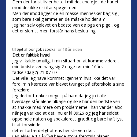
Dem der tar sit liv er helte i mit det ene øje , de har et
mod der ikke er til at spøge med .
Men der imod ligger de en masse mennesker bag sig ,
som bare skal glemme en de måske holder a ?
Jeg har selv oplevet en bedste ven dø pga en pige , og
det er slemt , men forstår hans beslutning .
tilføjet af
bongobazooka
for 18 år siden
Det er faktisk hvad
jeg vil kalde umuligt i min situartion at komme videre ,
min bedste ven hang sig 2 dage før min 16års
fødselsdag :'( 21-07-07
Det ville jeg have kommet igennem hvis ikke det var
fordi min kæreste var blevet tvunget på efterskole a sine
forældre .
Jeg derfor tænker meget på ham da jeg jo i alle
hverdage står alene tilbage og ikke har den bedste ven
at snakke med mere om problemerne . han var der altid
når jeg var ked at det . nu er kl 09:26 og jeg har siddet
oppe hele natten og spekuleret , grædt og bare haft lyst
til at forsvinde .
det er forfærdeligt at ens bedste ven dør .
i an alder a 17 år🙁Vi havde store fremtids planer