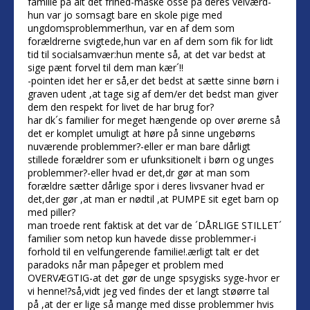
familie på alt det frihed-måske osse på deres velværd-
hun var jo somsagt bare en skole pige med
ungdomsproblemmer!hun, var en af dem som
forældrerne svigtede,hun var en af dem som fik for lidt
tid til socialsamvær:hun mente så, at det var bedst at
sige pænt forvel til dem man kær´!!
-pointen idet her er så,er det bedst at sætte sinne børn i
graven udent ,at tage sig af dem/er det bedst man giver
dem den respekt for livet de har brug for?
har dk´s familier for meget hængende op over ørerne så
det er komplet umuligt at høre på sinne ungebørns
nuværende problemmer?-eller er man bare dårligt
stillede forældrer som er ufunksitionelt i børn og unges
problemmer?-eller hvad er det,dr gør at man som
forældre sætter dårlige spor i deres livsvaner hvad er
det,der gør ,at man er nødtil ,at PUMPE sit eget barn op
med piller?
man troede rent faktisk at det var de ´DÅRLIGE STILLET´
familier som netop kun havede disse problemmer-i
forhold til en velfungerende familie!.ærligt talt er det
paradoks når man påpeger et problem med
OVERVÆGTIG-at det gør de unge spsygisks syge-hvor er
vi henne!?så,vidt jeg ved findes der et langt støørre tal
på ,at der er lige så mange med disse problemmer hvis