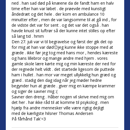
ned . han sad død på knæene da de fandt ham en halv
time efter han var løbet . de prøevde med kunstigt
åndedræt og det hele . der kom en ambulance 10
minutter efter , men de var langsomme til at gå ind , for
de vidste det var for sent . og det var det også . han
havde knust sit luftrør så der kunne intet stilles op efter
så lang tid . hmm
Den 27. juli var vi til begravelse og først der gik det op
for mig at han var død🙁jeg kunne ikke stoppe med at
græde . ikke før jeg tog med hans mor , hendes kæreste
og hans lillebror og mange andre med hjem . vores
gamle skole lære kørte mig og min kæreste der ned for
der regnede helt vildt . det startede ligesom de puttede
ham i hullet . han mor var meget ullykkelig hun græd og
græd . stadig den dag idag når jeg møder hedne
begynder hun at græde . giver mig en kæmpe krammer
og siger de savner mig :(
Savner den dreng . Håber nogen vil skrive med mig om
det her . har ikke råd til at komme til psykolog . men
hjælp fra andre mennesker ville være rigtig dejligt
med de kærligste hilsner Thomas Andersen
På fårhånd Tak'<3