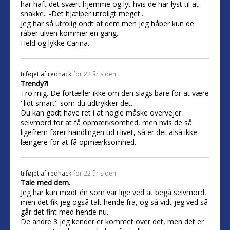
har haft det svært hjemme og lyt hvis de har lyst til at
snakke.. -Det hjælper utroligt meget..
Jeg har så utrolig ondt af dem men jeg håber kun de
råber ulven kommer en gang..
Held og lykke Carina.
tilføjet af
redhack
for 22 år siden
Trendy?!
Tro mig. De fortæller ikke om den slags bare for at være
"lidt smart" som du udtrykker det...
Du kan godt have ret i at nogle måske overvejer
selvmord for at få opmærksomhed, men hvis de så
ligefrem fører handlingen ud i livet, så er det alså ikke
længere for at få opmærksomhed.
tilføjet af
redhack
for 22 år siden
Tale med dem.
Jeg har kun mødt én som var lige ved at begå selvmord,
men det fik jeg også talt hende fra, og så vidt jeg ved så
går det fint med hende nu.
De andre 3 jeg kender er kommet over det, men det er