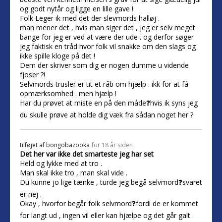
og godt nytår og ligge en lille gave !
Folk Leger ik med det der slevmords halløj .
man mener det , hvis man siger det , jeg er selv meget
bange for jeg er ved at være der ude . og derfor søger
jeg faktisk en tråd hvor folk vil snakke om den slags og
ikke spille kloge på det !
Dem der skriver som dig er nogen dumme u vidende
fjoser ?!
Selvmords trusler er tit et råb om hjælp . ikk for at få
opmærksomhed . men hjælp !
Har du prøvet at miste en på den måde❓hvis ik syns jeg
du skulle prøve at holde dig væk fra sådan noget her ?
tilføjet af
bongobazooka
for 18 år siden
Det her var ikke det smarteste jeg har set
Held og lykke med at tro .
Man skal ikke tro , man skal vide .
Du kunne jo lige tænke , turde jeg begå selvmord❓svaret
er nej .
Okay , hvorfor begår folk selvmord❓fordi de er kommet
for langt ud , ingen vil eller kan hjælpe og det går galt .