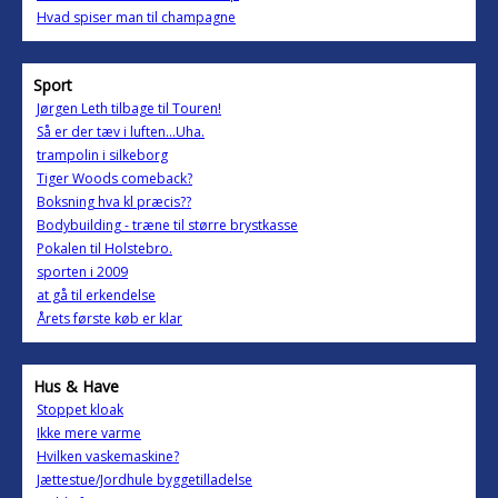
Hvad spiser man til champagne
Sport
Jørgen Leth tilbage til Touren!
Så er der tæv i luften...Uha.
trampolin i silkeborg
Tiger Woods comeback?
Boksning hva kl præcis??
Bodybuilding - træne til større brystkasse
Pokalen til Holstebro.
sporten i 2009
at gå til erkendelse
Årets første køb er klar
Hus & Have
Stoppet kloak
Ikke mere varme
Hvilken vaskemaskine?
Jættestue/Jordhule byggetilladelse