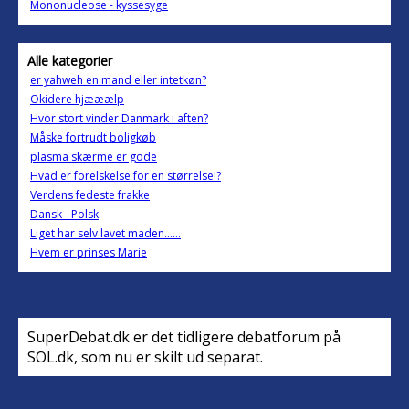
Mononucleose - kyssesyge
Alle kategorier
er yahweh en mand eller intetkøn?
Okidere hjææælp
Hvor stort vinder Danmark i aften?
Måske fortrudt boligkøb
plasma skærme er gode
Hvad er forelskelse for en størrelse!?
Verdens fedeste frakke
Dansk - Polsk
Liget har selv lavet maden......
Hvem er prinses Marie
SuperDebat.dk er det tidligere debatforum på
SOL.dk, som nu er skilt ud separat.