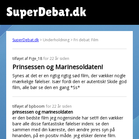
SuperDebat.dk
SuperDebat.dk
> Underholdning > Fri debat: Film
tilføjet af
Pige_18
for 22 år siden
Prinsessen og Marinesoldaten!
Synes at det er en rigtig rigtig sød film, der vækker nogle
mærkelige følelser. Især fordi den er autentisk! Skide god
film, alle bør se den en gang *Ss*
tilføjet af
bpboom
for 22 år siden
prinsessen og marinesoldaten
er den bedste film jeg nogensinde har set!!! den vækker
bare alle disse fantastiske følelser indeni. se den
sammen med din kæreste, den ændre jeres syn på
hinanden, på en positiv måde. jeg elsker denne film.