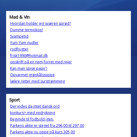
Mad & Vin
Hvordan holder jeg sværen sprød?
Dumme termokop!
Svampetid
Yum Yum nudler
rodfrugter
frisk1990@hotmail.dk
opskrift på en nem forret med rejer
Kan man spise papir?
Opvarmet grønkålssuppe
lækre retter med surstrømming
Sport
Der indes da intet dansk ord
konkurs= med nedrykning
Begynde til fodbold igen.
Parkens aktie er steget fra 296,00 til 297,00
Parkens aktie nu oppe på kurs 305,00