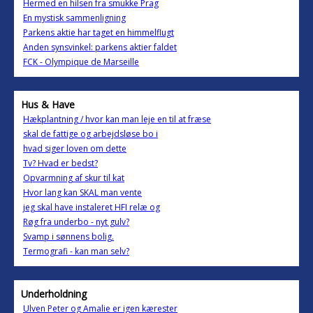
Hermed en hilsen fra smukke Prag
En mystisk sammenligning
Parkens aktie har taget en himmelflugt
Anden synsvinkel: parkens aktier faldet
FCK - Olympique de Marseille
Hus & Have
Hækplantning / hvor kan man leje en til at fræse
skal de fattige og arbejdsløse bo i
hvad siger loven om dette
Tv? Hvad er bedst?
Opvarmning af skur til kat
Hvor lang kan SKAL man vente
jeg skal have instaleret HFI relæ og
Røg fra underbo - nyt gulv?
Svamp i sønnens bolig.
Termografi - kan man selv?
Underholdning
Ulven Peter og Amalie er igen kærester