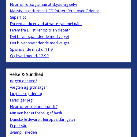
Hvorfor forsøgte han at skyde sig selv?
Klassisk cigarformet UFO fotograferet over Odense
Superflot
Du ved at du er ved at være gammel når -
Hvem fra DF stiller op til en debat?
Det bliver spændende med valget
Det bliver spændende med valget
Spændende med d. 11.9.
Og hvad med d. 12.9.?
Helse & Sundhed
nogen der ved?
vægten ag grønsager
Lugt her og der :o(
Hvad gør jeg?
Hvorfor er speltmel sundt ?
Min ven har et forbrug af hash.
Danske fødevarer: Europas dårligste?
Et par sår
svamp i skeden