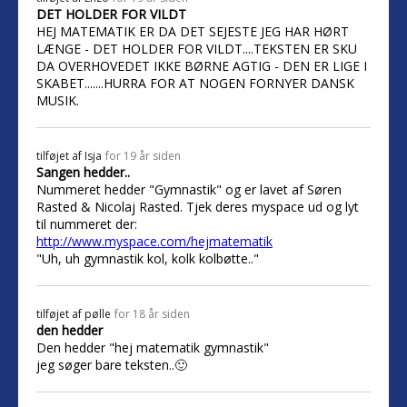
DET HOLDER FOR VILDT
HEJ MATEMATIK ER DA DET SEJESTE JEG HAR HØRT
LÆNGE - DET HOLDER FOR VILDT....TEKSTEN ER SKU
DA OVERHOVEDET IKKE BØRNE AGTIG - DEN ER LIGE I
SKABET.......HURRA FOR AT NOGEN FORNYER DANSK
MUSIK.
tilføjet af
Isja
for 19 år siden
Sangen hedder..
Nummeret hedder "Gymnastik" og er lavet af Søren
Rasted & Nicolaj Rasted. Tjek deres myspace ud og lyt
til nummeret der:
http://www.myspace.com/hejmatematik
"Uh, uh gymnastik kol, kolk kolbøtte.."
tilføjet af
pølle
for 18 år siden
den hedder
Den hedder "hej matematik gymnastik"
jeg søger bare teksten..🙂