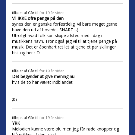
tilføjet af
Går til
for 19 år siden
Vil IKKE ofre penge på den
synes den er ganske forfærdelig. Vil bare meget gerne
have den ud af hovedet SNART :-)
Utroligt hvad folk kan slippe afsted med i dag i
musikkens navn. Tror også jeg vil til at tjene penge på
musik. Det er åbenbart ret let at tjene et par skillinger
hist og her :-D
tilføjet af
Går til
for 19 år siden
Det begynder at give mening nu
hvis de to har været indblandet
;0)
tilføjet af
Går til
for 19 år siden
YRK
Melodien kunne være ok, men jeg får røde knopper og
blå prikker af den tekst.