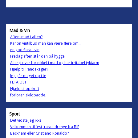
Mad & Vin
Aftensmad i aften?
Kanon vintilbud man kan være flere om...
en god flaske vin
Fredag aften står den på hygge
Allergi over for nikkel i mad og har irritabel tyktarm
Hjælp til Pandekager?
Jeg går meget op i te
FETA OST
Hjælp til opskrift
forloren skildpadde.
Sport
Det vidste jeg ikke
Velkommen til fest, raske drenge fra BIF
Beckham eller Cristiano Ronaldo?