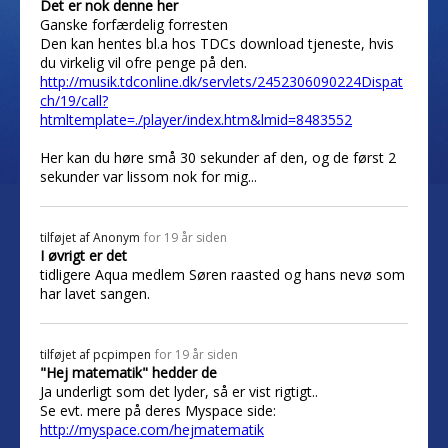
Det er nok denne her
Ganske forfærdelig forresten
Den kan hentes bl.a hos TDCs download tjeneste, hvis
du virkelig vil ofre penge på den.
http://musik.tdconline.dk/servlets/2452306090224Dispat
ch/19/call?
htmltemplate=./player/index.htm&lmid=8483552
Her kan du høre små 30 sekunder af den, og de først 2
sekunder var lissom nok for mig...
tilføjet af
Anonym
for 19 år siden
I øvrigt er det
tidligere Aqua medlem Søren raasted og hans nevø som
har lavet sangen.
tilføjet af
pcpimpen
for 19 år siden
"Hej matematik" hedder de
Ja underligt som det lyder, så er vist rigtigt..
Se evt. mere på deres Myspace side:
http://myspace.com/hejmatematik