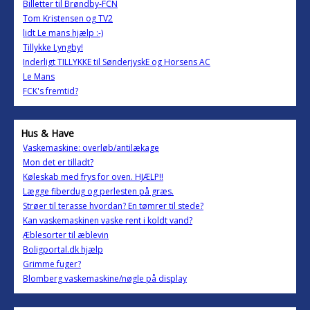
Billetter til Brøndby-FCN
Tom Kristensen og TV2
lidt Le mans hjælp :-)
Tillykke Lyngby!
Inderligt TILLYKKE til SønderjyskE og Horsens AC
Le Mans
FCK's fremtid?
Hus & Have
Vaskemaskine: overløb/antilækage
Mon det er tilladt?
Køleskab med frys for oven. HJÆLP!!
Lægge fiberdug og perlesten på græs.
Strøer til terasse hvordan? En tømrer til stede?
Kan vaskemaskinen vaske rent i koldt vand?
Æblesorter til æblevin
Boligportal.dk hjælp
Grimme fuger?
Blomberg vaskemaskine/nøgle på display