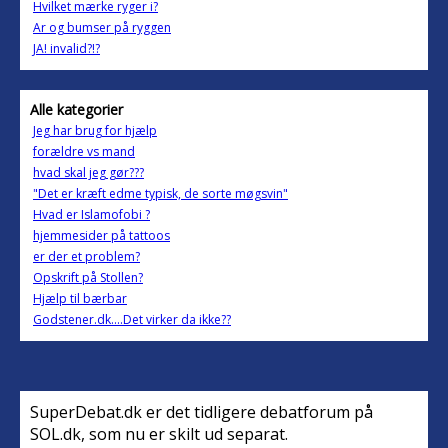
Hvilket mærke ryger i?
Ar og bumser på ryggen
JA! invalid?!?
Alle kategorier
Jeg har brug for hjælp
forældre vs mand
hvad skal jeg gør???
"Det er kræft edme typisk, de sorte møgsvin"
Hvad er Islamofobi ?
hjemmesider på tattoos
er der et problem?
Opskrift på Stollen?
Hjælp til bærbar
Godstener.dk....Det virker da ikke??
SuperDebat.dk er det tidligere debatforum på
SOL.dk, som nu er skilt ud separat.