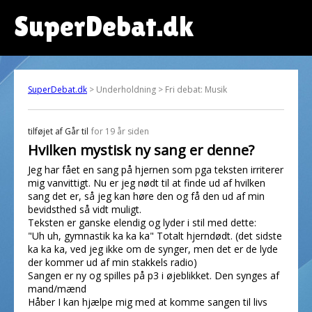
SuperDebat.dk
SuperDebat.dk
> Underholdning > Fri debat: Musik
tilføjet af
Går til
for 19 år siden
Hvilken mystisk ny sang er denne?
Jeg har fået en sang på hjernen som pga teksten irriterer
mig vanvittigt. Nu er jeg nødt til at finde ud af hvilken
sang det er, så jeg kan høre den og få den ud af min
bevidsthed så vidt muligt.
Teksten er ganske elendig og lyder i stil med dette:
"Uh uh, gymnastik ka ka ka" Totalt hjerndødt. (det sidste
ka ka ka, ved jeg ikke om de synger, men det er de lyde
der kommer ud af min stakkels radio)
Sangen er ny og spilles på p3 i øjeblikket. Den synges af
mand/mænd
Håber I kan hjælpe mig med at komme sangen til livs