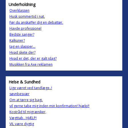
Underholdning
Overklassen
Husk sommertid i nat.
Før du anskaffer dig en debattør.
Havde professionel
Bedste sanger?
Kalkuner?
tag en slapper...
Hvad skete der?
Hvad er det, der er galt idag?
Musikken fra Axe reklamen
Helse & Sundhed
Lige været ved tandlæge..!
søvnbesvær
Om at tørre sig bagi.
vil gerne tabe mig inden min konfirmation! hjælp!!
Kostråd til migræniker,
Vægttab.. HJÆLP!
VIL være dygtig