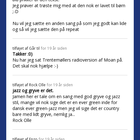
Jeg prøver at trøste mig med at den nok er lavet til børn
;-D
Nu vil jeg sætte en anden sang på som jeg godt kan lide
og så vil jeg sætte den på repeat
tilføjet af
Går til
for 19 år siden
Takker :0)
Nu har jeg sat Trentemøllers radioversion af Moan på.
Det skal nok hjælpe :-)
tilføjet af
Rock Olle
for 19 år siden
jazz og gryve er det.
Jamen her er tale om en sang med god gryve og jazz
stil, mange vil nok sige det er en ever green inde for
dansk ever green-jazz men jeg vil sige det er country
bare med lidt gryve, nemlig ja...
Rock Olle
tilføjet af
Enzo
for 19 år siden