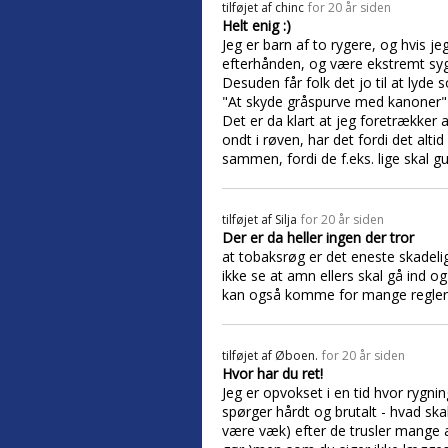
tilføjet af
chinc
for 20 år siden
Helt enig :)
Jeg er barn af to rygere, og hvis j
efterhånden, og være ekstremt syg 
Desuden får folk det jo til at lyde 
"At skyde gråspurve med kanoner" er
Det er da klart at jeg foretrækker 
ondt i røven, har det fordi det alt
sammen, fordi de f.eks. lige skal gu
tilføjet af
Silja
for 20 år siden
Der er da heller ingen der tror
at tobaksrøg er det eneste skadelige
ikke se at amn ellers skal gå ind o
kan også komme for mange regler 
tilføjet af
Øboen.
for 20 år siden
Hvor har du ret!
Jeg er opvokset i en tid hvor rygni
spørger hårdt og brutalt - hvad sk
være væk) efter de trusler mange 