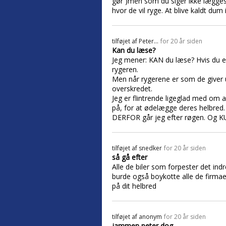
gør )men som du siger ikke lægges 
hvor de vil ryge. At blive kaldt dum 
tilføjet af
Peter...
for 20 år siden
Kan du læse?
Jeg mener: KAN du læse? Hvis du er i
rygeren.
Men når rygerene er som de giver u
overskredet.
Jeg er flintrende ligeglad med om a
på, for at ødelægge deres helbred.
DERFOR går jeg efter røgen. Og K
tilføjet af
snedker
for 20 år siden
så gå efter
Alle de biler som forpester det in
burde også boykotte alle de firmae
på dit helbred
tilføjet af
anonym
for 20 år siden
jammen peter dog