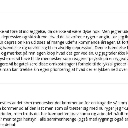
ke vil føre til indlæggelse, da de ikke vil være dybe nok. Men jeg er udd
 depressive og skizofrene. Hvad de skizofrene rygere angår, tør jeg i
op. En deprssion kan udløses af mange udefra kommende årsager. Et f
lig hændelse og udvikle sig til en alvorlig depression. Denne hændelse
p og mærket på min egen krop hvad det gør ved én. Og jeg taler ikke k
ystemet vil have til de mennesker som reagerer psykisk på en rygeaf
ere vil bagatellisere disse omkostninger i forhold til de lyksaligheder 
e man kan trække sin egen prioritering af hvad der er lykken ned over
nævnes andet som mennesker der kommer ud for en tragedie så som 
in kommer ud af den last men som så trøster sig med nu ryger jeg "ku
i perioder, men trods det har kæmpet en brav kamp og arbejdet hårdt me
men tager hensyn i alle sammenhænge (også med rygning) også en gr
ne debat.