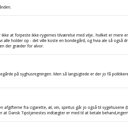
ånden.
r ikke at forpeste ikke-rygernes tilværelse med vilje.. hvilket er mere e
 vi alle holder op - det ville koste en bondegård, og hvia ale så også dr
gen der græder for alvor.
egårde på syghusregningen. Men så langsigtede er der jo få politikere
 afgifterne fra cigarette, øl, vin, spiritus går jo også til sygehusene (
 at Dansk Tipstjenestes indtægter er med til at betale behand,ingerne