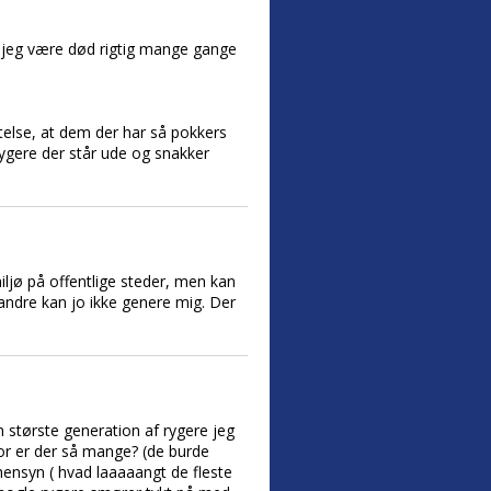
de jeg være død rigtig mange gange
ttelse, at dem der har så pokkers
erygere der står ude og snakker
miljø på offentlige steder, men kan
 andre kan jo ikke genere mig. Der
n største generation af rygere jeg
for er der så mange? (de burde
ensyn ( hvad laaaaangt de fleste