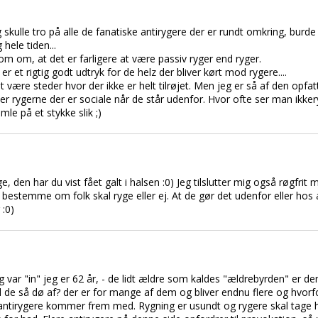
eg skulle tro på alle de fanatiske antirygere der er rundt omkring, bur
hele tiden...
som om, at det er farligere at være passiv ryger end ryger.
 et rigtig godt udtryk for de helz der bliver kørt mod rygere....
at være steder hvor der ikke er helt tilrøjet. Men jeg er så af den opfa
id er rygerne der er sociale når de står udenfor. Hvor ofte ser man ikk
mle på et stykke slik ;)
, den har du vist fået galt i halsen :0) Jeg tilslutter mig også røgfrit 
g bestemme om folk skal ryge eller ej. At de gør det udenfor eller hos
:0)
ng var "in" jeg er 62 år, - de lidt ældre som kaldes "ældrebyrden" er de
al de så dø af? der er for mange af dem og bliver endnu flere og hvor
antirygere kommer frem med. Rygning er usundt og rygere skal tage h