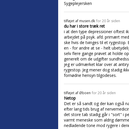
Sygeplejersken
tilføjet af
musen.dk
for 20 år siden
du har i store træk ret
i at den type depressioner oftest ik
arbejdet på psyk. afd. primært med
ske hvis de tvinges til et rygest
en - for andre at se - helt ubetyde
selv flere gange prøvet at holde o
generelt om de udgifter sundhedss
jeg er udmærket klar over at antiryg
rygestop. Jeg mener dog stadig ikk
fornødne hensyn tilgodeses.
tilføjet af
Øboen
for 20 år siden
Netop
Det er så sandt og der kan også 
efter lang tids brug af nervemedic
det store tab stadig går i "sort" 
varmt meneske som aldrig dømmer 
nedladende tone mod rygere i den