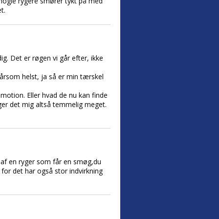
å nogle rygere smører tykt på med
t.
ig. Det er røgen vi går efter, ikke
årsom helst, ja så er min tærskel
 motion. Eller hvad de nu kan finde
ger det mig altså temmelig meget.
n af en ryger som får en smøg,du
or det har også stor indvirkning