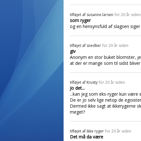
tilføjet af
susanne.larsen
for 20 år siden
som ryger
og en hensynsfuld af slagsen siger j
tilføjet af
snedker
for 20 år siden
giv
Anonym en stor buket blomster, jeg 
at der er mange som til sidst blive
tilføjet af
Krusty
for 20 år siden
Jo det...
...kan jeg som eks-ryger kun være 
De er jo selv lige netop de egoiste
Dermed ikke sagt at ikkerygerne ska
meget?
tilføjet af
ikke ryger
for 20 år siden
Det må da være