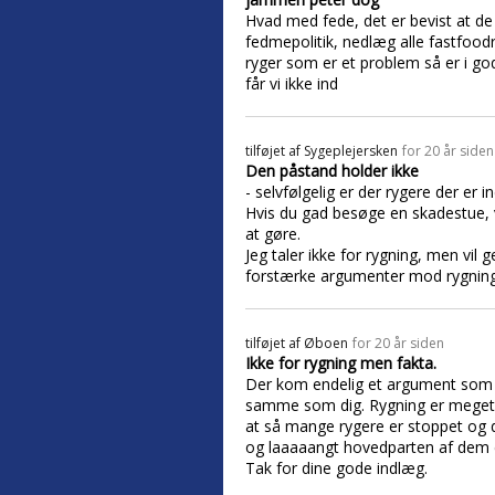
Hvad med fede, det er bevist at de
fedmepolitik, nedlæg alle fastfoodr
ryger som er et problem så er i go
får vi ikke ind
tilføjet af
Sygeplejersken
for 20 år siden
Den påstand holder ikke
- selvfølgelig er der rygere der er 
Hvis du gad besøge en skadestue, v
at gøre.
Jeg taler ikke for rygning, men vil
forstærke argumenter mod rygning
tilføjet af
Øboen
for 20 år siden
Ikke for rygning men fakta.
Der kom endelig et argument som j
samme som dig. Rygning er meget us
at så mange rygere er stoppet og 
og laaaaangt hovedparten af dem 
Tak for dine gode indlæg.