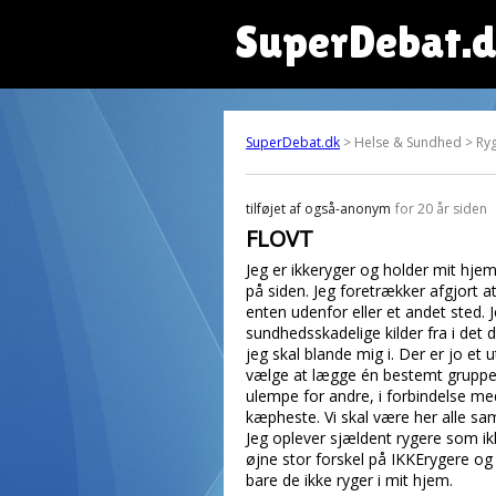
SuperDebat.
SuperDebat.dk
> Helse & Sundhed > Ryg
tilføjet af
også-anonym
for 20 år siden
FLOVT
Jeg er ikkeryger og holder mit hje
på siden. Jeg foretrækker afgjort a
enten udenfor eller et andet sted. J
sundhedsskadelige kilder fra i det d
jeg skal blande mig i. Der er jo e
vælge at lægge én bestemt gruppe a
ulempe for andre, i forbindelse me
kæpheste. Vi skal være her alle sa
Jeg oplever sjældent rygere som ik
øjne stor forskel på IKKErygere og 
bare de ikke ryger i mit hjem.