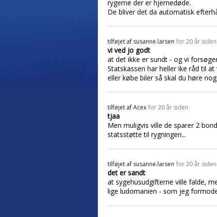
rygerne der er hjernedøde.
De bliver det da automatisk efterh
tilføjet af
susanne.larsen
for 20 år siden
vi ved jo godt
at det ikke er sundt - og vi forsøge
Statskassen har heller ike råd til at
eller købe biler så skal du høre no
tilføjet af
Acex
for 20 år siden
tjaa
Men muligvis ville de sparer 2 bond
statsstøtte til rygningen...
tilføjet af
susanne.larsen
for 20 år siden
det er sandt
at sygehusudgifterne ville falde, men
lige ludomanien - som jeg formoder