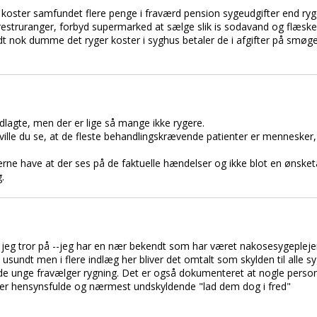
 koster samfundet flere penge i fraværd pension sygeudgifter end ryge
estruranger, forbyd supermarked at sælge slik is sodavand og flæskest
dt nok dumme det ryger koster i syghus betaler de i afgifter på smø
indlagte, men der er lige så mange ikke rygere.
ille du se, at de fleste behandlingskrævende patienter er mennesker, 
 gerne have at der ses på de faktuelle hændelser og ikke blot en ønske
.
eg tror på --jeg har en nær bekendt som har været nakosesygeplejersk
undt men i flere indlæg her bliver det omtalt som skylden til alle sy
de unge fravælger rygning. Det er også dokumenteret at nogle perso
er hensynsfulde og nærmest undskyldende "lad dem dog i fred"