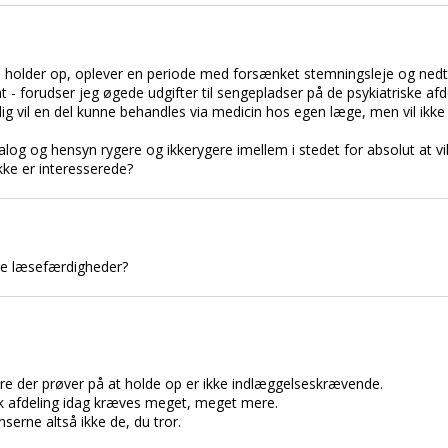
 holder op, oplever en periode med forsænket stemningsleje og nedtry
 - forudser jeg øgede udgifter til sengepladser på de psykiatriske afdel
lig vil en del kunne behandles via medicin hos egen læge, men vil ikk
log og hensyn rygere og ikkerygere imellem i stedet for absolut at vil
ke er interesserede?
ne læsefærdigheder?
e der prøver på at holde op er ikke indlæggelseskrævende.
risk afdeling idag kræves meget, meget mere.
serne altså ikke de, du tror.