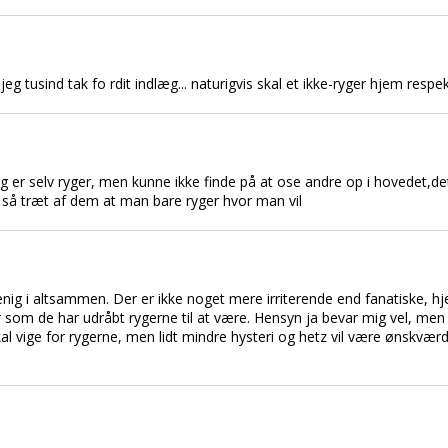
eg tusind tak fo rdit indlæg... naturigvis skal et ikke-ryger hjem respe
er selv ryger, men kunne ikke finde på at ose andre op i hovedet,det a
r så træt af dem at man bare ryger hvor man vil
enig i altsammen. Der er ikke noget mere irriterende end fanatiske, 
r som de har udråbt rygerne til at være. Hensyn ja bevar mig vel, men 
l vige for rygerne, men lidt mindre hysteri og hetz vil være ønskværdig