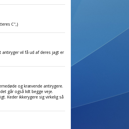
kteres C",)
ntiryger vil få ud af deres jagt er
hjernedøde og krævende antirygere.
det går også lidt begge veje.
t. Keder ikkerygere sig virkelig så