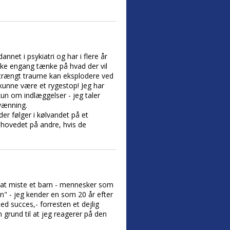
annet i psykiatri og har i flere år
kke engang tænke på hvad der vil
ortrængt traume kan eksplodere ved
 kunne være et rygestop! Jeg har
un om indlæggelser - jeg taler
vænning.
der følger i kølvandet på et
 hovedet på andre, hvis de
at miste et barn - mennesker som
n" - jeg kender en som 20 år efter
d succes,- forresten et dejlig
und til at jeg reagerer på den