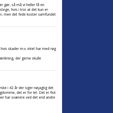
r gør, så må vi heller få en
ege, hvis i tror at det kun er
ger, men det fede koster samfundet
hvis skader m.v. intet har med røg
tænkning, der gerne skulle
e i 42 år der siger nøjagtig det
gdomme, det er for let. Det er flot
ner har sværere ved det end andre