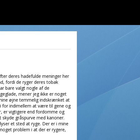
lufter deres hadefulde meninger her
ad, fordi de ryger deres tobak
har bare valgt nogle af de
 ligeglade, mener jeg ikke er noget
i mine øjne temmelig indskrænket at
 for indimellem at være til gene og
er, er vigtigere end fordomme og
 at skyde gråspurve med kanoner.
ser et sted at ryge. Der er i mine
noget problem i at der er rygere,