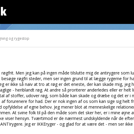
dk
ning og rygestop
m røgfrit. Men jeg kan på ingen måde tilslutte mig de antirygere som 
t besøge røgfri steder, men ser ingen grund til at lægge rygerne for h
eg er ikke så naiv at tro at røg er det eneste, der kan skade mig, jeg 
aglige - heriblandt røg. At andre så proriterer anderledes eller er helt
t utal af stoffer, udover røg, som både kan skade og dræbe og det er 
f forurenere for had. Der er nok ingen af os som kan sige sig helt fri
d opfyldelse af egne behov. Jeg mener blot at menneskelige relation
mmen. At svine folk til på den måde som det sker her, er i mine øjne
ke viser hensyn. Tværtimod er de nærmest undskyldende når de efterly
ANTIrygere. Jeg er IKKEryger - og glad for at være det - men ser ikke 