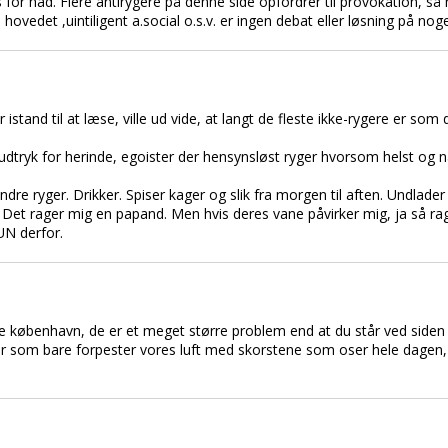
for had. Flere antirygere på denne side opfordrer til provokation, s
i hovedet ,uintiligent a.social o.s.v. er ingen debat eller løsning på noge
stand til at læse, ville ud vide, at langt de fleste ikke-rygere er som d
dtryk for herinde, egoister der hensynsløst ryger hvorsom helst og n
ndre ryger. Drikker. Spiser kager og slik fra morgen til aften. Undlader
 Det rager mig en papand. Men hvis deres vane påvirker mig, ja så ra
UN derfor.
dre københavn, de er et meget større problem end at du står ved side
r som bare forpester vores luft med skorstene som oser hele dagen, f