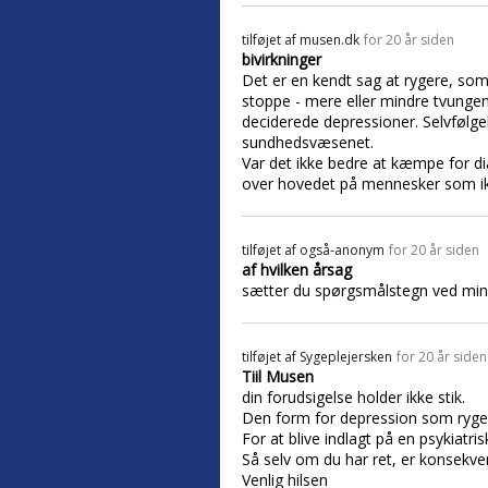
tilføjet af
musen.dk
for 20 år siden
bivirkninger
Det er en kendt sag at rygere, som
stoppe - mere eller mindre tvungent
deciderede depressioner. Selvfølge
sundhedsvæsenet.
Var det ikke bedre at kæmpe for dia
over hovedet på mennesker som ik
tilføjet af
også-anonym
for 20 år siden
af hvilken årsag
sætter du spørgsmålstegn ved mi
tilføjet af
Sygeplejersken
for 20 år siden
Tiil Musen
din forudsigelse holder ikke stik.
Den form for depression som ryger
For at blive indlagt på en psykiat
Så selv om du har ret, er konsekven
Venlig hilsen