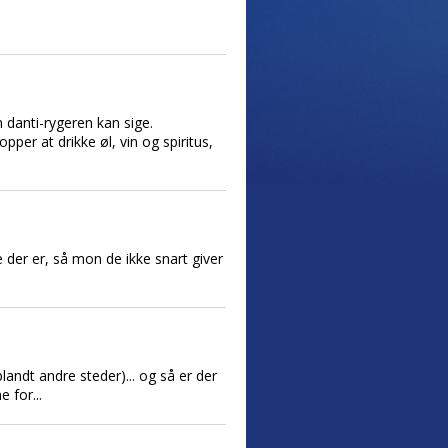
n danti-rygeren kan sige.
opper at drikke øl, vin og spiritus,
 der er, så mon de ikke snart giver
blandt andre steder)... og så er der
 for...