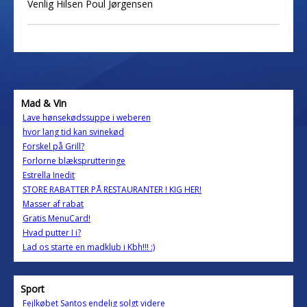
Venlig Hilsen Poul Jørgensen
Mad & Vin
Lave hønsekødssuppe i weberen
hvor lang tid kan svinekød
Forskel på Grill?
Forlorne blæksprutteringe
Estrella Inedit
STORE RABATTER PÅ RESTAURANTER ! KIG HER!
Masser af rabat
Gratis MenuCard!
Hvad putter I i?
Lad os starte en madklub i Kbh!!! :)
Sport
Fejlkøbet Santos endelig solgt videre