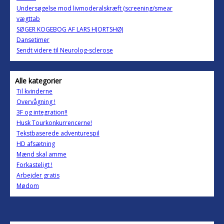
Undersøgelse mod livmoderalskræft (screening/smear
vægttab
SØGER KOGEBOG AF LARS HJORTSHØJ
Dansetimer
Sendt videre til Neurolog-sclerose
Alle kategorier
Til kvinderne
Overvågning !
3F og integration!!
Husk Tourkonkurrencerne!
Tekstbaserede adventurespil
HD afsætning
Mænd skal amme
Forkasteligt !
Arbejder gratis
Mødom