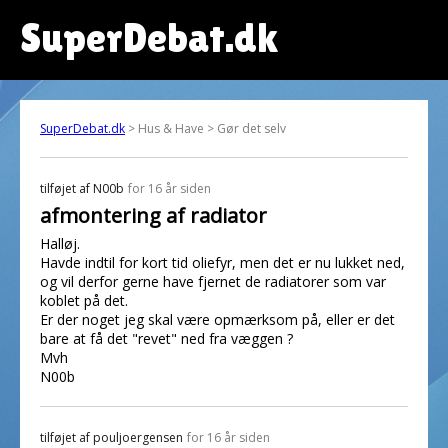
SuperDebat.dk
SuperDebat.dk
> Hus & Have > Gør det selv
tilføjet af
N00b
for 16 år siden
afmontering af radiator
Halløj.
Havde indtil for kort tid oliefyr, men det er nu lukket ned,
og vil derfor gerne have fjernet de radiatorer som var
koblet på det.
Er der noget jeg skal være opmærksom på, eller er det
bare at få det "revet" ned fra væggen ?
Mvh
N00b
tilføjet af
pouljoergensen
for 16 år siden