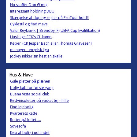
Nu skuffer Don Ø mig
Interessant holdning DBU
Skærpelse af doping regler på ProTour hold!!
Cyklestil og flad mave
Valur Reykjavik | Brøndby IF (UEFA Cup kvalifikation)
Husk lige FCK's CL kamp
Køber FCK Jesper Bech eller Thomas Gravesen?
manager - engelsk liga
Jockey nikker sin hest en skalle
Hus & Have
Gule pletter på plænen
bolig køb for første gang
Buena Vista social club
Rødvinspletter på vasket tøj - hilfe
Find lejebolig
Kvarterets katte
Rotter på loftet.....
Sovesofa
Køb af bolig i udlandet