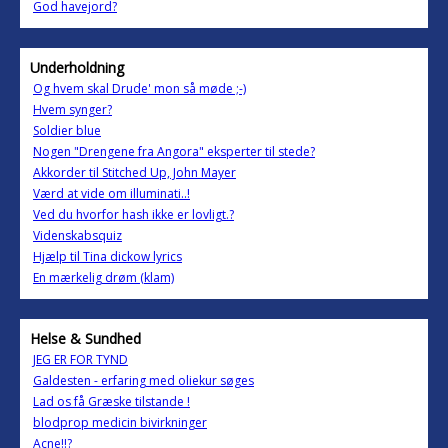
God havejord?
Underholdning
Og hvem skal Drude' mon så møde ;-)
Hvem synger?
Soldier blue
Nogen "Drengene fra Angora" eksperter til stede?
Akkorder til Stitched Up, John Mayer
Værd at vide om illuminati..!
Ved du hvorfor hash ikke er lovligt.?
Videnskabsquiz
Hjælp til Tina dickow lyrics
En mærkelig drøm (klam)
Helse & Sundhed
JEG ER FOR TYND
Galdesten - erfaring med oliekur søges
Lad os få Græske tilstande !
blodprop medicin bivirkninger
Acne!!?