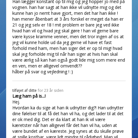
Han lægger konstant op til mig og jeg hopper jo med på
vognen. han har sagt at han ikke vil udnytte mig og det
kunne han jo nemt have gjort, men det har han ikke !
han mener åbenbart at 3 års forskel er meget da han er
21 og jeg selv er 18 ! mit problem er bare jeg ved ikke
hvad han vil og hvad jeg skal gøre ! han vil gerne bare
være kysse kramme venner, men det tror ingen af os at
jeg vil kunne holde ud da jeg gerne vil have et fast
forhold med ham, men han siger det er op til mig! hvad
skal jeg forholde mig til når han siger at hvis han skal
være ærlig så kan han også godt lide mig som mere end
en ven, men er alligevel omvendt??
håber på svar og vejledning ! :)
tilføjet af
ditte
for 23 år siden
Læg ham på is...!
Hej.
Hvordan ka du sige at han ik udnytter dig?! Han udnytter
dine følelser til at få det han vil ha, og det lader til at det
er ok med dig. Det er da klart at han ik vil være
kæretster når han alligevel får det han vil ha, uden at
være bundet af en kæreste. Jeg synes at du skulle prøve
at spille kostbar, være lidt mindre til rådighed. Man vil