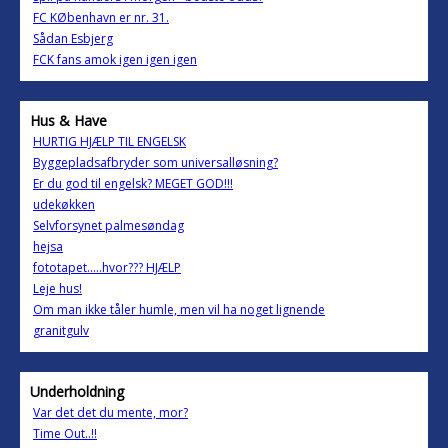
FC KØbenhavn er nr. 31.
Sådan Esbjerg
FCK fans amok igen igen igen
Hus & Have
HURTIG HJÆLP TIL ENGELSK
Byggepladsafbryder som universalløsning?
Er du god til engelsk? MEGET GOD!!!
udekøkken
Selvforsynet palmesøndag
hejsa
fototapet.....hvor??? HJÆLP
Leje hus!
Om man ikke tåler humle, men vil ha noget lignende
granitgulv
Underholdning
Var det det du mente, mor?
Time Out..!!