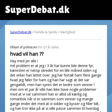
SuperDebat.dk
SuperDebat.dk
> Familie & Samliv > Kærlighed
tilføjet af
jydetøzen
for 23 år siden
hvad vil han ??
Hay med jer alle !
mit problem er at jeg i 3 år har kunne lide denne fyr,
kæresten er netop skredet for en lille måned siden og
det virker han lettet over. jeg har fortalt ham flere gange
hvad jeg føler for ham og han har sagt at det var
gengældt, men han synes det er bedre som venner !
men om et par år ville han ikke have nogle problemer
med at vi var sammen! han er altid så kærlig og
romantisk når vi er sammen som venner og mange
gange ender det med at vi sidder og kysser og filler lidt,
og han tror ikke på at vi ville passe sammen til hverdag.