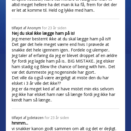
altid meget hellere ha det man ik ka få, frem for det der
er let at komme til. Held og lykke med ham..
tilføjet af
Anonym
for 23 år siden
Nej du skal ikke lægge ham på is!
Jeg mener bestemt ikke at du skal lægge ham på is!!!
Det gør det hele meget værre end hvis I prøvede at
snakke det hele igennem igen.. Fordele og ulemper..
Jeg taler af erfaring da jeg er blevet droppet af en ældre
fyr fordi jeg lagde ham på is.. BIG MISTAKE.. Jeg elsker
ham stadig og Blew the chance of being with him.. Det
var det dummeste jeg nogensinde har gjort..
Det ville da også være ærgeligt at miste den du har
elsket i 3 år ville det ikke??
Jeg er da meget ked af at have mistet min eks selvom
jeg ikke har elsket ham nær så længe fordi jeg ikke har
kendt ham så længe..
tilføjet af
jydetøzen
for 23 år siden
hmmm...
vi snakker kanon godt sammen om alt og det er dejligt.