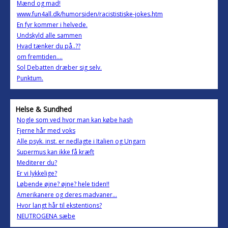
Mænd og mad!
www.fun4all.dk/humorsiden/racististiske-jokes.htm
En fyr kommer i helvede.
Undskyld alle sammen
Hvad tænker du på..??
om fremtiden....
Sol Debatten dræber sig selv.
Punktum.
Helse & Sundhed
Nogle som ved hvor man kan købe hash
Fjerne hår med voks
Alle psyk. inst. er nedlagte i Italien og Ungarn
Supermus kan ikke få kræft
Mediterer du?
Er vi lykkelige?
Løbende øjne? øjne? hele tiden!!
Amerikanere og deres madvaner...
Hvor langt hår til ekstentions?
NEUTROGENA sæbe