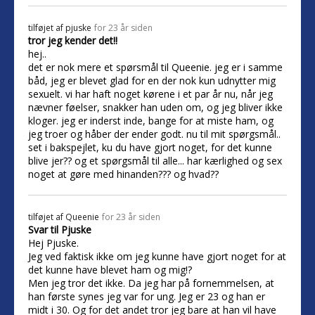
tilføjet af
pjuske
for 23 år siden
tror jeg kender det!!
hej..
det er nok mere et spørsmål til Queenie. jeg er i samme
båd, jeg er blevet glad for en der nok kun udnytter mig
sexuelt. vi har haft noget kørene i et par år nu, når jeg
nævner føelser, snakker han uden om, og jeg bliver ikke
kloger. jeg er inderst inde, bange for at miste ham, og
jeg troer og håber der ender godt. nu til mit spørgsmål..
set i bakspejlet, ku du have gjort noget, for det kunne
blive jer?? og et spørgsmål til alle... har kærlighed og sex
noget at gøre med hinanden??? og hvad??
tilføjet af
Queenie
for 23 år siden
Svar til Pjuske
Hej Pjuske.
Jeg ved faktisk ikke om jeg kunne have gjort noget for at
det kunne have blevet ham og mig!?
Men jeg tror det ikke. Da jeg har på fornemmelsen, at
han første synes jeg var for ung. Jeg er 23 og han er
midt i 30. Og for det andet tror jeg bare at han vil have