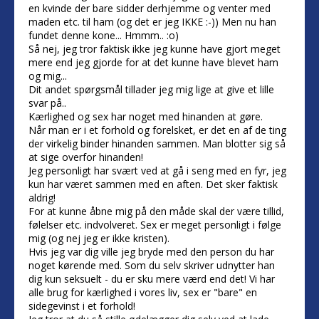
en kvinde der bare sidder derhjemme og venter med
maden etc. til ham (og det er jeg IKKE :-)) Men nu han
fundet denne kone... Hmmm.. :o)
Så nej, jeg tror faktisk ikke jeg kunne have gjort meget
mere end jeg gjorde for at det kunne have blevet ham
og mig...
Dit andet spørgsmål tillader jeg mig lige at give et lille
svar på..
Kærlighed og sex har noget med hinanden at gøre.
Når man er i et forhold og forelsket, er det en af de ting
der virkelig binder hinanden sammen. Man blotter sig så
at sige overfor hinanden!
Jeg personligt har svært ved at gå i seng med en fyr, jeg
kun har været sammen med en aften. Det sker faktisk
aldrig!
For at kunne åbne mig på den måde skal der være tillid,
følelser etc. indvolveret. Sex er meget personligt i følge
mig (og nej jeg er ikke kristen).
Hvis jeg var dig ville jeg bryde med den person du har
noget kørende med. Som du selv skriver udnytter han
dig kun seksuelt - du er sku mere værd end det! Vi har
alle brug for kærlighed i vores liv, sex er "bare" en
sidegevinst i et forhold!