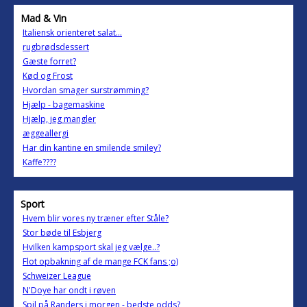
Mad & Vin
Italiensk orienteret salat...
rugbrødsdessert
Gæste forret?
Kød og Frost
Hvordan smager surstrømming?
Hjælp - bagemaskine
Hjælp, jeg mangler
æggeallergi
Har din kantine en smilende smiley?
Kaffe????
Sport
Hvem blir vores ny træner efter Ståle?
Stor bøde til Esbjerg
Hvilken kampsport skal jeg vælge..?
Flot opbakning af de mange FCK fans ;o)
Schweizer League
N'Doye har ondt i røven
Spil på Randers i morgen - bedste odds?