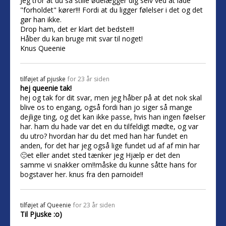
Jeg tror at du så stille ødelægger dig selv ved at lade
"forholdet" kører!!! Fordi at du ligger følelser i det og det
gør han ikke.
Drop ham, det er klart det bedste!!!
Håber du kan bruge mit svar til noget!
Knus Queenie
tilføjet af
pjuske
for 23 år siden
hej queenie tak!
hej og tak for dit svar, men jeg håber på at det nok skal
blive os to engang, også fordi han jo siger så mange
dejlige ting, og det kan ikke passe, hvis han ingen føelser
har. ham du hade var det en du tilfeldigt mødte, og var
du utro? hvordan har du det med han har fundet en
anden, for det har jeg også lige fundet ud af af min har
🙁et eller andet sted tænker jeg Hjælp er det den
samme vi snakker om!!måske du kunne såtte hans for
bogstaver her. knus fra den parnoide!!
tilføjet af
Queenie
for 23 år siden
Til Pjuske :o)