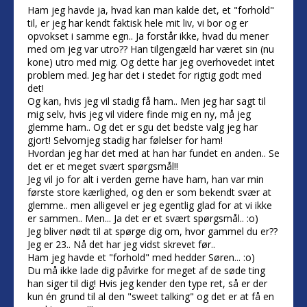
Ham jeg havde ja, hvad kan man kalde det, et "forhold"
til, er jeg har kendt faktisk hele mit liv, vi bor og er
opvokset i samme egn.. Ja forstår ikke, hvad du mener
med om jeg var utro?? Han tilgengæld har været sin (nu
kone) utro med mig. Og dette har jeg overhovedet intet
problem med. Jeg har det i stedet for rigtig godt med
det!
Og kan, hvis jeg vil stadig få ham.. Men jeg har sagt til
mig selv, hvis jeg vil videre finde mig en ny, må jeg
glemme ham.. Og det er sgu det bedste valg jeg har
gjort! Selvomjeg stadig har følelser for ham!
Hvordan jeg har det med at han har fundet en anden.. Se
det er et meget svært spørgsmål!!
Jeg vil jo for alt i verden gerne have ham, han var min
første store kærlighed, og den er som bekendt svær at
glemme.. men alligevel er jeg egentlig glad for at vi ikke
er sammen.. Men... Ja det er et svært spørgsmål.. :o)
Jeg bliver nødt til at spørge dig om, hvor gammel du er??
Jeg er 23.. Nå det har jeg vidst skrevet før..
Ham jeg havde et "forhold" med hedder Søren... :o)
Du må ikke lade dig påvirke for meget af de søde ting
han siger til dig! Hvis jeg kender den type ret, så er der
kun én grund til al den "sweet talking" og det er at få en