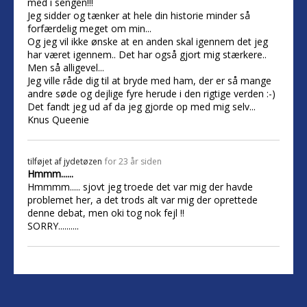
med i sengen!!!
Jeg sidder og tænker at hele din historie minder så
forfærdelig meget om min...
Og jeg vil ikke ønske at en anden skal igennem det jeg
har været igennem.. Det har også gjort mig stærkere..
Men så alligevel...
Jeg ville råde dig til at bryde med ham, der er så mange
andre søde og dejlige fyre herude i den rigtige verden :-)
Det fandt jeg ud af da jeg gjorde op med mig selv...
Knus Queenie
tilføjet af
jydetøzen
for 23 år siden
Hmmm......
Hmmmm..... sjovt jeg troede det var mig der havde
problemet her, a det trods alt var mig der oprettede
denne debat, men oki tog nok fejl !!
SORRY..........