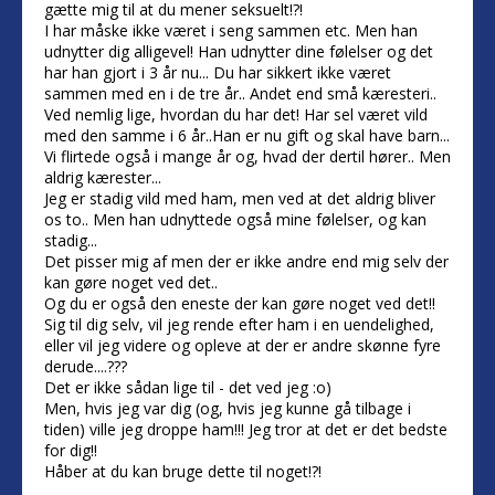
gætte mig til at du mener seksuelt!?!
I har måske ikke været i seng sammen etc. Men han
udnytter dig alligevel! Han udnytter dine følelser og det
har han gjort i 3 år nu... Du har sikkert ikke været
sammen med en i de tre år.. Andet end små kæresteri..
Ved nemlig lige, hvordan du har det! Har sel været vild
med den samme i 6 år..Han er nu gift og skal have barn...
Vi flirtede også i mange år og, hvad der dertil hører.. Men
aldrig kærester...
Jeg er stadig vild med ham, men ved at det aldrig bliver
os to.. Men han udnyttede også mine følelser, og kan
stadig...
Det pisser mig af men der er ikke andre end mig selv der
kan gøre noget ved det..
Og du er også den eneste der kan gøre noget ved det!!
Sig til dig selv, vil jeg rende efter ham i en uendelighed,
eller vil jeg videre og opleve at der er andre skønne fyre
derude....???
Det er ikke sådan lige til - det ved jeg :o)
Men, hvis jeg var dig (og, hvis jeg kunne gå tilbage i
tiden) ville jeg droppe ham!!! Jeg tror at det er det bedste
for dig!!
Håber at du kan bruge dette til noget!?!