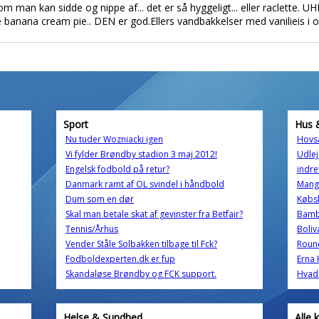
m man kan sidde og nippe af... det er så hyggeligt... eller raclette. U
le banana cream pie.. DEN er god.Ellers vandbakkelser med vanilieis i 
Sport
Hus 
Nu tuder Wozniacki igen
Hovsa
Vi fylder Brøndby stadion 3 maj 2012!
Udlej
Engelsk fodbold på retur?
indre
Danmark ramt af OL svindel i håndbold
Mang
Dum som en dør
Købsk
Skal man betale skat af gevinster fra Betfair?
Bam
Tennis/Århus
Boliv
Vender Ståle Solbakken tilbage til Fck?
Roun
Fodboldexperten.dk er fup
Erna 
Skandaløse Brøndby og FCK support.
Hvad 
Helse & Sundhed
Alle 