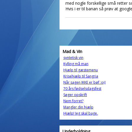
med nogle forskellige små retter so
Hvis i er til banan så prøv at goog
Mad & Vin
syntetisk vin
Kylling må man
Hjælp til gæstemenu
Krisehjælp til Sangria
Når sagen IKKE er bøf :o((
70 års fødselsdagsfest
Søger opskrift
Nem forret?
Mangler din hjælp
Hjælp! Jeg skal bage.
Underholdning