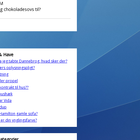
HM
og chokoladesovs til?
& Have
 jeg tabte Dannebrog, hvad sker der?
ers oplysningspligt?
tning
ler propel
ontrakt til hus??
bushæk
ar Vida
dup
Hamilton gamle sofa?
er din ynglingsfarve?
kategorier