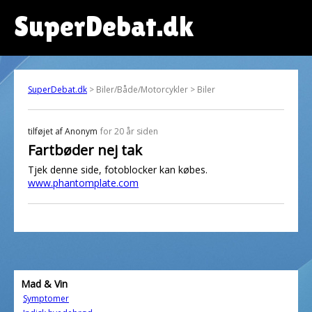
SuperDebat.dk
SuperDebat.dk
> Biler/Både/Motorcykler > Biler
tilføjet af
Anonym
for 20 år siden
Fartbøder nej tak
Tjek denne side, fotoblocker kan købes.
www.phantomplate.com
Mad & Vin
Symptomer