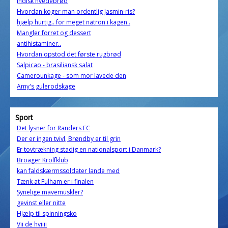
Indisk hvedebrød
Hvordan koger man ordentlig Jasmin-ris?
hjælp hurtig.. for meget natron i kagen..
Mangler forret og dessert
antihistaminer..
Hvordan opstod det første rugbrød
Salpicao - brasiliansk salat
Camerounkage - som mor lavede den
Amy's gulerodskage
Sport
Det lysner for Randers FC
Der er ingen tvivl, Brøndby er til grin
Er tovtrækning stadig en nationalsport i Danmark?
Broager Krolfklub
kan faldskærmssoldater lande med
Tænk at Fulham er i finalen
Synelige mavemuskler?
gevinst eller nitte
Hjælp til spinningsko
Vii de hviiii