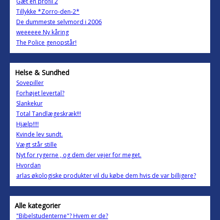
Gæt en profil 2
Tillykke *Zorro-den-2*
De dummeste selvmord i 2006
weeeeee Ny kåring
The Police genopstår!
Helse & Sundhed
Sovepiller
Forhøjet levertal?
Slankekur
Total Tandlægeskræk!!!
Hjælp!!!!
Kvinde lev sundt.
Vægt står stille
Nyt for rygerne , og dem der vejer for meget.
Hvordan
arlas økologiske produkter vil du købe dem hvis de var billigere?
Alle kategorier
"Bibelstudenterne"? Hvem er de?