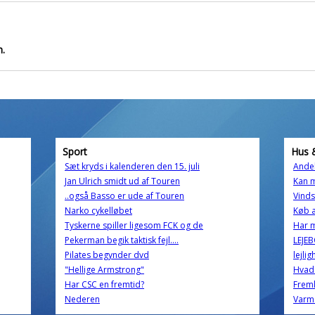
n.
Sport
Hus 
Sæt kryds i kalenderen den 15. juli
Andel
Jan Ulrich smidt ud af Touren
Kan 
..også Basso er ude af Touren
Vind
Narko cykelløbet
Køb a
Tyskerne spiller ligesom FCK og de
Har m
Pekerman begik taktisk fejl....
LEJE
Pilates begynder dvd
lejli
"Hellige Armstrong"
Hvad 
Har CSC en fremtid?
Freml
Nederen
Varm