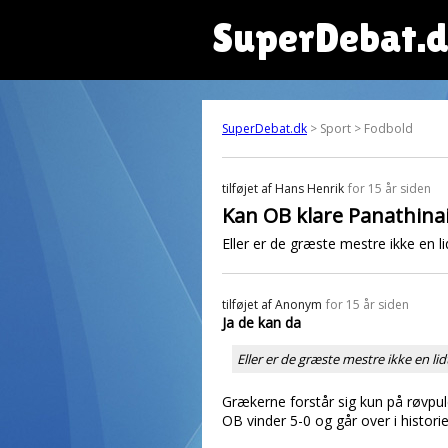
SuperDebat.
SuperDebat.dk
> Sport > Fodbold
tilføjet af
Hans Henrik
for 15 år siden
Kan OB klare Panathina
Eller er de græste mestre ikke en l
tilføjet af
Anonym
for 15 år siden
Ja de kan da
Eller er de græste mestre ikke en li
Grækerne forstår sig kun på røvpul
OB vinder 5-0 og går over i histor