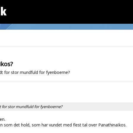
dk
ikos?
idt for stor mundfuld for fyenboerne?
dt for stor mundfuld for fyenboerne?
en.
ien som det hold, som har vundet med flest tal over Panathinaïkos.