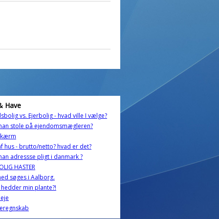
& Have
sbolig vs. Ejerbolig - hvad ville I vælge?
man stole på ejendomsmægleren?
skærm
f hus - brutto/netto? hvad er det?
an adressse pligt i danmark ?
BOLIG HASTER
ghed søges i Aalborg.
hedder min plante?!
eje
eregnskab