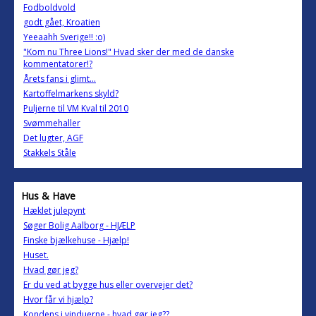
Fodboldvold
godt gået, Kroatien
Yeeaahh Sverige!! :o)
"Kom nu Three Lions!" Hvad sker der med de danske
kommentatorer!?
Årets fans i glimt...
Kartoffelmarkens skyld?
Puljerne til VM Kval til 2010
Svømmehaller
Det lugter, AGF
Stakkels Ståle
Hus & Have
Hæklet julepynt
Søger Bolig Aalborg - HJÆLP
Finske bjælkehuse - Hjælp!
Huset.
Hvad gør jeg?
Er du ved at bygge hus eller overvejer det?
Hvor får vi hjælp?
Kondens i vinduerne - hvad gør jeg??