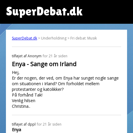
SuperDebat.dk
SuperDebat.dk
> Underholdning > Fri debat: Musik
tilføjet af
Anonym
for 21 år siden
Enya - Sange om Irland
Hej,
Er der nogen, der ved, om Enya har sunget nogle sange
om situationen i Irland? Om forholdet mellem
protestanter og katolikker?
På forhånd Tak!
Venlig hilsen
Christina..
tilføjet af
dppl
for 21 år siden
Enya