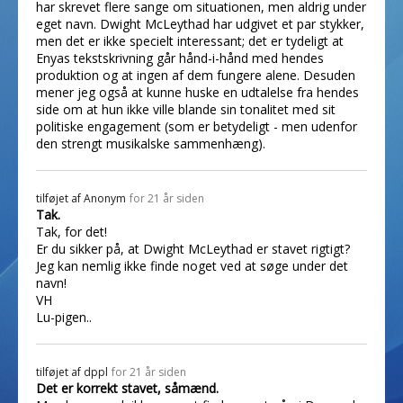
har skrevet flere sange om situationen, men aldrig under
eget navn. Dwight McLeythad har udgivet et par stykker,
men det er ikke specielt interessant; det er tydeligt at
Enyas tekstskrivning går hånd-i-hånd med hendes
produktion og at ingen af dem fungere alene. Desuden
mener jeg også at kunne huske en udtalelse fra hendes
side om at hun ikke ville blande sin tonalitet med sit
politiske engagement (som er betydeligt - men udenfor
den strengt musikalske sammenhæng).
tilføjet af
Anonym
for 21 år siden
Tak.
Tak, for det!
Er du sikker på, at Dwight McLeythad er stavet rigtigt?
Jeg kan nemlig ikke finde noget ved at søge under det
navn!
VH
Lu-pigen..
tilføjet af
dppl
for 21 år siden
Det er korrekt stavet, såmænd.