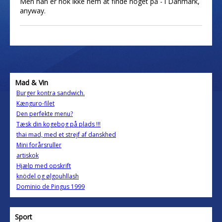
Men han er nok ikke nem at finde noget på - i Danmark,
anyway.
Mad & Vin
Burger kontra sandwich.
Kænguro-filet
Den perfekte menu?
Tæsk din kogebog på plads !!!
thai mad, med et strejf af danskhed
Mini forårsruller
artiskok
Hjælp med opskrift
knödel og ølgouhllash
Dominio de Pingus 1999
Sport