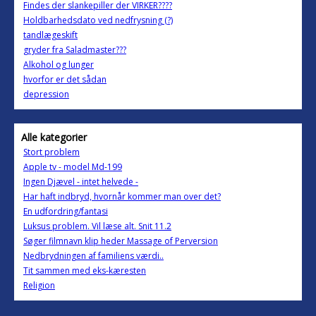
Findes der slankepiller der VIRKER????
Holdbarhedsdato ved nedfrysning (?)
tandlægeskift
gryder fra Saladmaster???
Alkohol og lunger
hvorfor er det sådan
depression
Alle kategorier
Stort problem
Apple tv - model Md-199
Ingen Djævel - intet helvede -
Har haft indbryd, hvornår kommer man over det?
En udfordring/fantasi
Luksus problem. Vil læse alt. Snit 11.2
Søger filmnavn klip heder Massage of Perversion
Nedbrydningen af familiens værdi..
Tit sammen med eks-kæresten
Religion