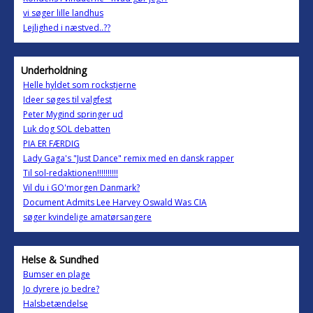
vi søger lille landhus
Lejlighed i næstved..??
Underholdning
Helle hyldet som rockstjerne
Ideer søges til valgfest
Peter Mygind springer ud
Luk dog SOL debatten
PIA ER FÆRDIG
Lady Gaga's "Just Dance" remix med en dansk rapper
Til sol-redaktionen!!!!!!!!!!
Vil du i GO'morgen Danmark?
Document Admits Lee Harvey Oswald Was CIA
søger kvindelige amatørsangere
Helse & Sundhed
Bumser en plage
Jo dyrere jo bedre?
Halsbetændelse