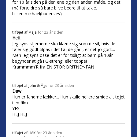
for 10 år siden på den ene og den anden måde, og det
må forældre så bare blive bedre til at takle.
hilsen michael(haderslev)
tilføjet af
Maja
for 23 år siden
Heii...
Jeg syns stjernerne ska klæde sig som de vil, hvis de
føler sig godt tilpas i det tøj de går i, er det jo godt...
Men jeg syns osse det er for tidligt at børn på 10år
begynder at gå i G-streng, eller toppe!
Krammmm'R fra EN STOR BRITNEY-FAN
tilføjet af
John & Åge
for 23 år siden
Daw
Hun er fandme lækker... Hun skulle hellere smide alt tøjet
i en film...
YES
HEJ HEJ
tilføjet af
LMK
for 23 år siden