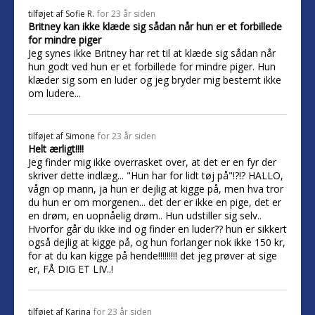
tilføjet af
Sofie R.
for 23 år siden
Britney kan ikke klæde sig sådan når hun er et forbillede
for mindre piger
Jeg synes ikke Britney har ret til at klæde sig sådan når
hun godt ved hun er et forbillede for mindre piger. Hun
klæder sig som en luder og jeg bryder mig bestemt ikke
om ludere...
tilføjet af
Simone
for 23 år siden
Helt ærligt!!!!
Jeg finder mig ikke overrasket over, at det er en fyr der
skriver dette indlæg... "Hun har for lidt tøj på"!?!? HALLO,
vågn op mann, ja hun er dejlig at kigge på, men hva tror
du hun er om morgenen... det der er ikke en pige, det er
en drøm, en uopnåelig drøm.. Hun udstiller sig selv..
Hvorfor går du ikke ind og finder en luder?? hun er sikkert
også dejlig at kigge på, og hun forlanger nok ikke 150 kr,
for at du kan kigge på hende!!!!!!!!! det jeg prøver at sige
er, FÅ DIG ET LIV..!
tilføjet af
Karina
for 23 år siden