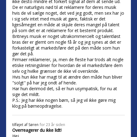
ikke desto mindre et forkert signal af dem at sende ud.
De er naturligvis nød til at reklamere for deres musik
hvis de vil sælge noget, det ved jeg godt, men sex har jo
i sig selv intet med musik at gøre, faktisk er det
ligesåmeget en måde at skjule deres mangel på talent
på som det er at reklamere for et bestemt produkt.
Britneys musik er noget ultrakommercielt og talentløst
bras der er glemt om nogle få år og jeg synes at det er
forkasteligt at markedsføre det på den måde som hun
gør det på.
Firmaer reklamerer, ja, men de fleste har trods alt nogle
etiske retningslinier for hvordan de vil markedsføre dem
selv og hvilke grænser de ikke vil overskride.
Hvis hun ikke har magt til at ændre den måde hun bliver
"solgt" på har jeg ondt af hende.
Har hun derimod det, så er hun usympatisk, for nu at
sige det mildt.
P.S.: Jeg har ikke nogen børn, så jeg vil ikke gøre mig
klog på børneopdragelse.
tilføjet af
Søren
for 23 år siden
Overreagerer du ikke lidt!
Hej,