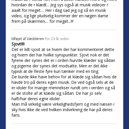
hvordan de r klædt... Jeg sys også at musik videoer r
aaalt for meget.... Her i dag sad jeg og så en musik
video, og lige pludselig kommer der en nøgen dame
frem på skærmen.... for meget...!!!
tilføjet af
Vædderen
for 23 år siden
Sjovt!!!!
Det er lidt sjovt at se hvem der har kommenteret dette
og hvem der har hvilke synspunkter. Sjovt nok er det
fyrene der synes det er i orden hun/de klæder sig sådan
og pigerne der synes det modsatte. Men er det ikke
typisk at de fleste fyre kun tænker med en ting.
De burde ikke have behov for at klæde sig sådan hvis de
havde tro på deres egen musik. De ved også selv at de
er idoler for mange mennekser rundt om i verden og så
er de stolte af at klæde sig sådan. De har jo selv
haft/har deres egne idoler.
Man må virkelig være virkelighedsfjern og med næsen i
sky hvis ikke de ved hvilken indvirkning de har på deres
fans.