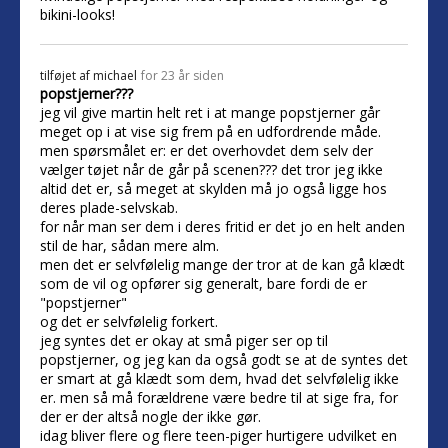
bikini-looks!
tilføjet af
michael
for 23 år siden
popstjerner???
jeg vil give martin helt ret i at mange popstjerner går
meget op i at vise sig frem på en udfordrende måde.
men spørsmålet er: er det overhovdet dem selv der
vælger tøjet når de går på scenen??? det tror jeg ikke
altid det er, så meget at skylden må jo også ligge hos
deres plade-selvskab.
for når man ser dem i deres fritid er det jo en helt anden
stil de har, sådan mere alm.
men det er selvfølelig mange der tror at de kan gå klædt
som de vil og opfører sig generalt, bare fordi de er
"popstjerner"
og det er selvfølelig forkert.
jeg syntes det er okay at små piger ser op til
popstjerner, og jeg kan da også godt se at de syntes det
er smart at gå klædt som dem, hvad det selvfølelig ikke
er. men så må forældrene være bedre til at sige fra, for
der er der altså nogle der ikke gør.
idag bliver flere og flere teen-piger hurtigere udvilket en