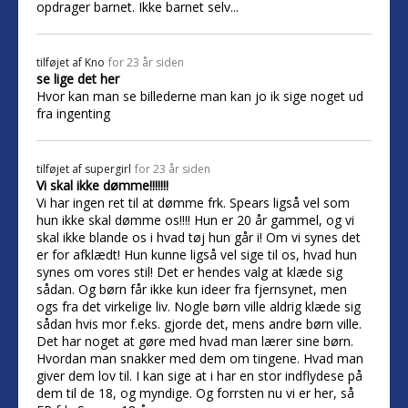
opdrager barnet. Ikke barnet selv...
tilføjet af
Kno
for 23 år siden
se lige det her
Hvor kan man se billederne man kan jo ik sige noget ud
fra ingenting
tilføjet af
supergirl
for 23 år siden
Vi skal ikke dømme!!!!!!!
Vi har ingen ret til at dømme frk. Spears ligså vel som
hun ikke skal dømme os!!!! Hun er 20 år gammel, og vi
skal ikke blande os i hvad tøj hun går i! Om vi synes det
er for afklædt! Hun kunne ligså vel sige til os, hvad hun
synes om vores stil! Det er hendes valg at klæde sig
sådan. Og børn får ikke kun ideer fra fjernsynet, men
ogs fra det virkelige liv. Nogle børn ville aldrig klæde sig
sådan hvis mor f.eks. gjorde det, mens andre børn ville.
Det har noget at gøre med hvad man lærer sine børn.
Hvordan man snakker med dem om tingene. Hvad man
giver dem lov til. I kan sige at i har en stor indflydese på
dem til de 18, og myndige. Og forrsten nu vi er her, så