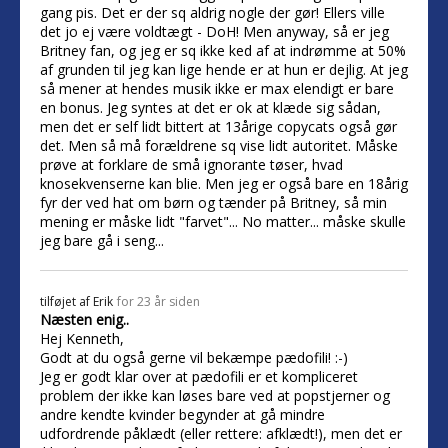
gang pis. Det er der sq aldrig nogle der gør! Ellers ville
det jo ej være voldtægt - DoH! Men anyway, så er jeg
Britney fan, og jeg er sq ikke ked af at indrømme at 50%
af grunden til jeg kan lige hende er at hun er dejlig. At jeg
så mener at hendes musik ikke er max elendigt er bare
en bonus. Jeg syntes at det er ok at klæde sig sådan,
men det er self lidt bittert at 13årige copycats også gør
det. Men så må forældrene sq vise lidt autoritet. Måske
prøve at forklare de små ignorante tøser, hvad
knosekvenserne kan blie. Men jeg er også bare en 18årig
fyr der ved hat om børn og tænder på Britney, så min
mening er måske lidt "farvet"... No matter... måske skulle
jeg bare gå i seng...
tilføjet af
Erik
for 23 år siden
Næsten enig..
Hej Kenneth,
Godt at du også gerne vil bekæmpe pædofili! :-)
Jeg er godt klar over at pædofili er et kompliceret
problem der ikke kan løses bare ved at popstjerner og
andre kendte kvinder begynder at gå mindre
udfordrende påklædt (eller rettere: afklædt!), men det er