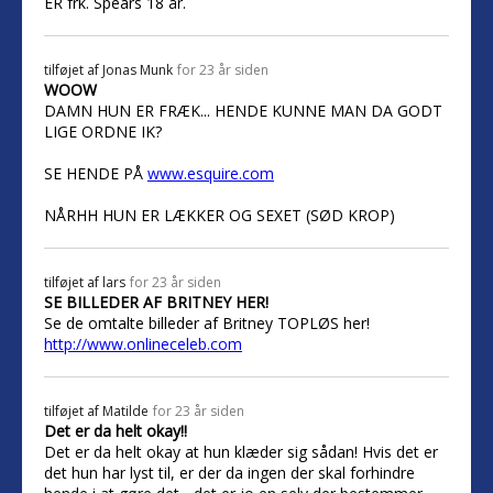
ER frk. Spears 18 år.
tilføjet af
Jonas Munk
for 23 år siden
WOOW
DAMN HUN ER FRÆK... HENDE KUNNE MAN DA GODT
LIGE ORDNE IK?
SE HENDE PÅ
www.esquire.com
NÅRHH HUN ER LÆKKER OG SEXET (SØD KROP)
tilføjet af
lars
for 23 år siden
SE BILLEDER AF BRITNEY HER!
Se de omtalte billeder af Britney TOPLØS her!
http://www.onlineceleb.com
tilføjet af
Matilde
for 23 år siden
Det er da helt okay!!
Det er da helt okay at hun klæder sig sådan! Hvis det er
det hun har lyst til, er der da ingen der skal forhindre