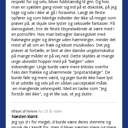
respekt for sig selv, bliver fuldstændig til grin. Og hvis
man en sjælden gang vover sig ind på et diskotek, på jeg
tage sig selv i ikke at gå i foravelse. Langt de fleste
opfører sig som liderlige individer der ikke så meget som
prøver på, at skjule sine lyster og seksuelle fantasier. På
dansegulvet, tror de fleste tilsyneladende at være med i
en pornofilm. Hvis man betragter dansegulvet med
halvnøgne piger og drenge uden hæmninger, minder det
mest af alt om en fræk og kikset musikvideo. Det jeg
prøver at fortælle, er blot at den danske ungdomskultur
på mange måder er på vej ned. Dette skyldes at mange
unge ubevidst hopper med på "bølgen" uden
indvendinger. Unge burde være mere kritiske overfor
f.eks den frække og uhæmmede "popstarsbølge". De
burde føle sig mere værd, og piger burde ikke have lyst
til at udstille sig selv på en sådan uacceptabel måde.
-en manglende selvrespekt. Med en tanke som "Jeg
forstår det ikke", og et lille suk, vil jeg slutte.
tilføjet af
helene
for 23 år siden
Næsten klamt
Jeg sys d r for meget, d burde være deres stemme og
musik de r kendt for, men d bliver næsten mere og mere