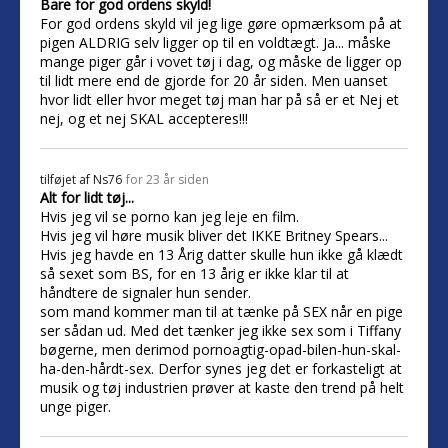
Bare for god ordens skyld!
For god ordens skyld vil jeg lige gøre opmærksom på at
pigen ALDRIG selv ligger op til en voldtægt. Ja... måske
mange piger går i vovet tøj i dag, og måske de ligger op
til lidt mere end de gjorde for 20 år siden. Men uanset
hvor lidt eller hvor meget tøj man har på så er et Nej et
nej, og et nej SKAL accepteres!!!
tilføjet af
Ns76
for 23 år siden
Alt for lidt tøj...
Hvis jeg vil se porno kan jeg leje en film.
Hvis jeg vil høre musik bliver det IKKE Britney Spears...
Hvis jeg havde en 13 Årig datter skulle hun ikke gå klædt
så sexet som BS, for en 13 årig er ikke klar til at
håndtere de signaler hun sender.
som mand kommer man til at tænke på SEX når en pige
ser sådan ud. Med det tænker jeg ikke sex som i Tiffany
bøgerne, men derimod pornoagtig-opad-bilen-hun-skal-
ha-den-hårdt-sex. Derfor synes jeg det er forkasteligt at
musik og tøj industrien prøver at kaste den trend på helt
unge piger.