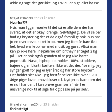
æble og sige det gør ikke. og Erik du er pige eller bøsse.
tilføjet af
Katinka
for 23 år siden
Hvorfor???
Hvis man ligger mærke til det så er alle dem der har
svaret, at det er okay, drenge.. Selvfølgelig.. De vil se bar
hud og bryster og det er da også forståligt nok, hun har
jo en overdrevet sexet krop, men jeg forstår bare ikke
helt hvad ens krop har med musik og gøre.. Altså man
kan jo ikke høre i højtalerne om britney har taget 2 kg
på.. Det er nok også grunden til at jeg ikke hører
popmusik.. Nææ, hiphop det holder 100%.. stoddere,
bajere og en blunt i kæften.. Ikke alt det der: "se mig, jeg
synger godt for jeg er lyshåret og har store bryster"..
Det holder slet ikke.. Jeg forstår hellere ikke hvad 9-10
årige piger laver i mavebluser o.l. Nyd jeres barndom det
er nu I har den.. I kan prøve grænser af når I er
ansvarlige nok til at sige fra og passe på jer selv..
tilføjet af
carmen20
for 23 år siden
forkasteligt