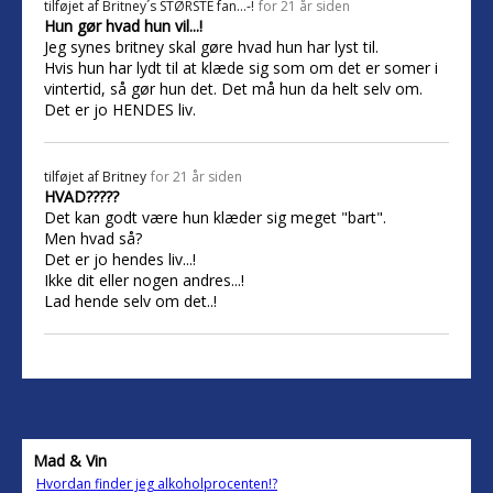
tilføjet af
Britney´s STØRSTE fan...-!
for 21 år siden
Hun gør hvad hun vil...!
Jeg synes britney skal gøre hvad hun har lyst til.
Hvis hun har lydt til at klæde sig som om det er somer i
vintertid, så gør hun det. Det må hun da helt selv om.
Det er jo HENDES liv.
tilføjet af
Britney
for 21 år siden
HVAD?????
Det kan godt være hun klæder sig meget "bart".
Men hvad så?
Det er jo hendes liv...!
Ikke dit eller nogen andres...!
Lad hende selv om det..!
Mad & Vin
Hvordan finder jeg alkoholprocenten!?