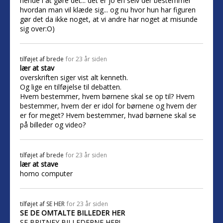
hende i at gøre det... det er jo en selv der bestemmer
hvordan man vil klæde sig... og nu hvor hun har figuren
gør det da ikke noget, at vi andre har noget at misunde
sig over:O)
tilføjet af
brede
for 23 år siden
lær at stav
overskriften siger vist alt kenneth.
Og lige en tilføjelse til debatten.
Hvem bestemmer, hvem børnene skal se op til? Hvem
bestemmer, hvem der er idol for børnene og hvem der
er for meget? Hvem bestemmer, hvad børnene skal se
på billeder og video?
tilføjet af
brede
for 23 år siden
lær at stave
homo computer
tilføjet af
SE HER
for 23 år siden
SE DE OMTALTE BILLEDER HER
SE BRITNEY BILLEDERNE HER!