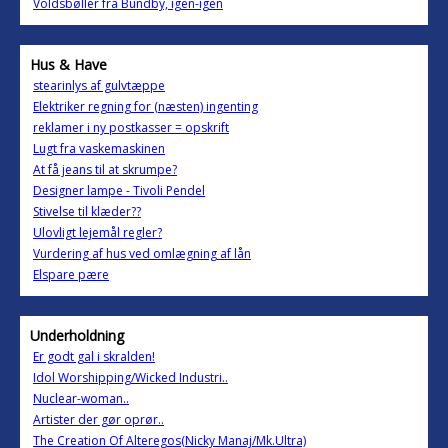
Voldsbøller fra Bundby, igen-igen
Hus & Have
stearinlys af gulvtæppe
Elektriker regning for (næsten) ingenting
reklamer i ny postkasser = opskrift
Lugt fra vaskemaskinen
At få jeans til at skrumpe?
Designer lampe - Tivoli Pendel
Stivelse til klæder??
Ulovligt lejemål regler?
Vurdering af hus ved omlægning af lån
Elspare pære
Underholdning
Er godt gal i skralden!
Idol Worshipping/Wicked Industri..
Nuclear-woman..
Artister der gør oprør..
The Creation Of Alteregos(Nicky Manaj/Mk.Ultra)