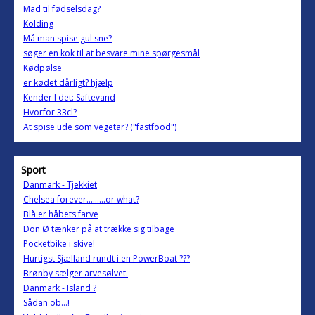
Mad til fødselsdag?
Kolding
Må man spise gul sne?
søger en kok til at besvare mine spørgesmål
Kødpølse
er kødet dårligt? hjælp
Kender I det: Saftevand
Hvorfor 33cl?
At spise ude som vegetar? ("fastfood")
Sport
Danmark - Tjekkiet
Chelsea forever.........or what?
Blå er håbets farve
Don Ø tænker på at trække sig tilbage
Pocketbike i skive!
Hurtigst Sjælland rundt i en PowerBoat ???
Brønby sælger arvesølvet.
Danmark - Island ?
Sådan ob...!