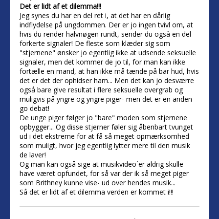
Det er lidt af et dilemma!!!
Jeg synes du har en del ret i, at det har en dårlig
indflydelse på ungdommen. Der er jo ingen tvivl om, at
hvis du render halvnøgen rundt, sender du også en del
forkerte signaler! De fleste som klæder sig som
"stjernene" ønsker jo egentlig ikke at udsende seksuelle
signaler, men det kommer de jo til, for man kan ikke
fortælle en mand, at han ikke må tænde på bar hud, hvis
det er det der ophidser ham... Men det kan jo desværre
også bare give resultat i flere seksuelle overgrab og
muligvis på yngre og yngre piger- men det er en anden
go debat!
De unge piger følger jo "bare" moden som stjernene
opbygger... Og disse stjerner føler sig åbenbart tvunget
ud i det ekstreme for at få så meget opmærksomhed
som muligt, hvor jeg egentlig lytter mere til den musik
de laver!
Og man kan også sige at musikvideo´er aldrig skulle
have været opfundet, for så var der ik så meget piger
som Brithney kunne vise- ud over hendes musik...
Så det er lidt af et dilemma verden er kommet i!!!