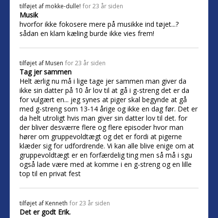
tilføjet af
mokke-dulle!
for 23 år siden
Musik
hvorfor ikke fokosere mere på musikke ind tøjet...?
sådan en klam kæling burde ikke vies frem!
tilføjet af
Musen
for 23 år siden
Tag jer sammen
Helt ærlig nu må i lige tage jer sammen man giver da
ikke sin datter på 10 år lov til at gå i g-streng det er da
for vulgært en... jeg synes at piger skal begynde at gå
med g-streng som 13-14 årige og ikke en dag før. Det er
da helt utroligt hvis man giver sin datter lov til det. for
der bliver desværre flere og flere episoder hvor man
hører om gruppevoldtægt og det er fordi at pigerne
klæder sig for udfordrende. Vi kan alle blive enige om at
gruppevoldtægt er en forfærdelig ting men så må i sgu
også lade være med at komme i en g-streng og en lille
top til en privat fest
tilføjet af
Kenneth
for 23 år siden
Det er godt Erik.