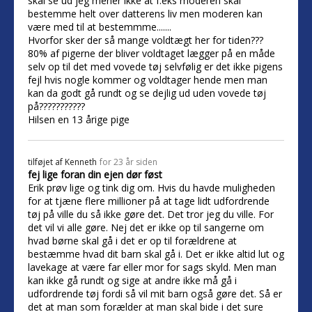
skal se ud jeg mener ikke at f.eks moderen skal
bestemme helt over datterens liv men moderen kan
være med til at bestemmme.......
Hvorfor sker der så mange voldtægt her for tiden???
80% af pigerne der bliver voldtaget lægger på en måde
selv op til det med vovede tøj selvfølig er det ikke pigens
fejl hvis nogle kommer og voldtager hende men man
kan da godt gå rundt og se dejlig ud uden vovede tøj
på???????????
Hilsen en 13 årige pige
tilføjet af
Kenneth
for 23 år siden
fej lige foran din ejen dør føst
Erik prøv lige og tink dig om. Hvis du havde muligheden
for at tjæne flere millioner på at tage lidt udfordrende
tøj på ville du så ikke gøre det. Det tror jeg du ville. For
det vil vi alle gøre. Nej det er ikke op til sangerne om
hvad børne skal gå i det er op til forældrene at
bestæmme hvad dit barn skal gå i. Det er ikke altid lut og
lavekage at være far eller mor for sags skyld. Men man
kan ikke gå rundt og sige at andre ikke må gå i
udfordrende tøj fordi så vil mit barn også gøre det. Så er
det at man som forælder at man skal bide i det sure