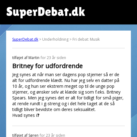
SuperDebat.dk
SuperDebat.dk
> Underholdning > Fri debat: Musik
tilføjet af
Martin
for 23 år siden
Britney for udfordrende
Jeg synes at når man ser dagens pop stjerner så er de
alt for udfordrende klædt. Nu har jeg selv en datter på
10 år, og hun ser ekstrem meget op til de unge pop
stjerner, og ønsker selv at klæde sig som f.eks. Britney
Spears. Men jeg synes det er alt for tidligt for små piger,
at rende rundt i g-streng og i det hele taget at de så
tidligt bliver bevidste om deres seksualitet.
Hvad synes i❓
tilføjet af
Søren
for 23 år siden