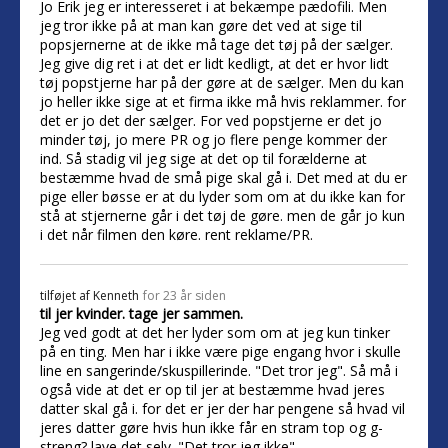
Jo Erik jeg er interesseret i at bekæmpe pædofili. Men
jeg tror ikke på at man kan gøre det ved at sige til
popsjernerne at de ikke må tage det tøj på der sælger.
Jeg give dig ret i at det er lidt kedligt, at det er hvor lidt
tøj popstjerne har på der gøre at de sælger. Men du kan
jo heller ikke sige at et firma ikke må hvis reklammer. for
det er jo det der sælger. For ved popstjerne er det jo
minder tøj, jo mere PR og jo flere penge kommer der
ind. Så stadig vil jeg sige at det op til forælderne at
bestæmme hvad de små pige skal gå i. Det med at du er
pige eller bøsse er at du lyder som om at du ikke kan for
stå at stjernerne går i det tøj de gøre. men de går jo kun
i det når filmen den køre. rent reklame/PR.
tilføjet af
Kenneth
for 23 år siden
til jer kvinder. tage jer sammen.
Jeg ved godt at det her lyder som om at jeg kun tinker
på en ting. Men har i ikke være pige engang hvor i skulle
line en sangerinde/skuspillerinde. "Det tror jeg". Så må i
også vide at det er op til jer at bestæmme hvad jeres
datter skal gå i. for det er jer der har pengene så hvad vil
jeres datter gøre hvis hun ikke får en stram top og g-
streng? lave det selv. "Det tror jeg ikke".