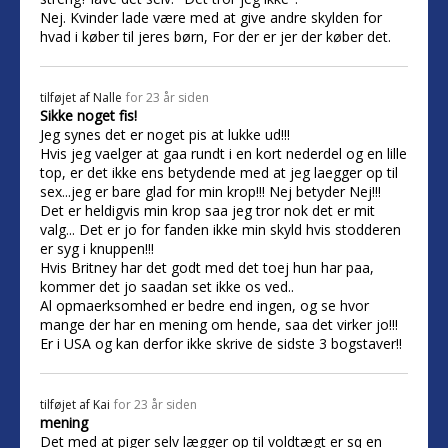
Nej. Kvinder lade være med at give andre skylden for
hvad i køber til jeres børn, For der er jer der køber det.
tilføjet af
Nalle
for 23 år siden
Sikke noget fis!
Jeg synes det er noget pis at lukke ud!!!
Hvis jeg vaelger at gaa rundt i en kort nederdel og en lille
top, er det ikke ens betydende med at jeg laegger op til
sex...jeg er bare glad for min krop!!! Nej betyder Nej!!!
Det er heldigvis min krop saa jeg tror nok det er mit
valg... Det er jo for fanden ikke min skyld hvis stodderen
er syg i knuppen!!!
Hvis Britney har det godt med det toej hun har paa,
kommer det jo saadan set ikke os ved..
Al opmaerksomhed er bedre end ingen, og se hvor
mange der har en mening om hende, saa det virker jo!!!
Er i USA og kan derfor ikke skrive de sidste 3 bogstaver!!
tilføjet af
Kai
for 23 år siden
mening
Det med at piger selv lægger op til voldtægt er sq en