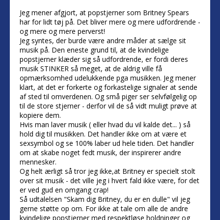
Jeg mener afgjort, at popstjerner som Britney Spears
har for lidt tøj på. Det bliver mere og mere udfordrende -
og mere og mere perverst!
Jeg syntes, der burde være andre måder at sælge sit
musik på. Den eneste grund til, at de kvindelige
popstjerner klæder sig så udfordrende, er fordi deres
musik STINKER så meget, at de aldrig ville få
opmærksomhed udelukkende pga musikken. Jeg mener
klart, at det er forkerte og forkastelige signaler at sende
af sted til omverdenen. Og små piger ser selvfølgelig op
til de store stjerner - derfor vil de så vidt muligt prøve at
kopiere dem.
Hvis man laver musik ( eller hvad du vil kalde det... ) så
hold dig til musikken. Det handler ikke om at være et
sexsymbol og se 100% laber ud hele tiden. Det handler
om at skabe noget fedt musik, der inspirerer andre
mennesker.
Og helt ærligt så tror jeg ikke,at Britney er specielt stolt
over sit musik - det ville jeg i hvert fald ikke være, for det
er ved gud en omgang crap!
Så udtalelsen "Skam dig Britney, du er en dulle" vil jeg
gerne støtte op om. For ikke at tale om alle de andre
kvindelige popstjerner med respektløse holdninger og