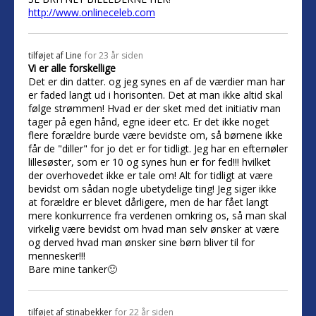
http://www.onlineceleb.com
tilføjet af
Line
for 23 år siden
Vi er alle forskellige
Det er din datter. og jeg synes en af de værdier man har
er faded langt ud i horisonten. Det at man ikke altid skal
følge strømmen! Hvad er der sket med det initiativ man
tager på egen hånd, egne ideer etc. Er det ikke noget
flere forældre burde være bevidste om, så børnene ikke
får de "diller" for jo det er for tidligt. Jeg har en efternøler
lillesøster, som er 10 og synes hun er for fed!!! hvilket
der overhovedet ikke er tale om! Alt for tidligt at være
bevidst om sådan nogle ubetydelige ting! Jeg siger ikke
at forældre er blevet dårligere, men de har fået langt
mere konkurrence fra verdenen omkring os, så man skal
virkelig være bevidst om hvad man selv ønsker at være
og derved hvad man ønsker sine børn bliver til for
mennesker!!!
Bare mine tanker🙂
tilføjet af
stinabekker
for 22 år siden