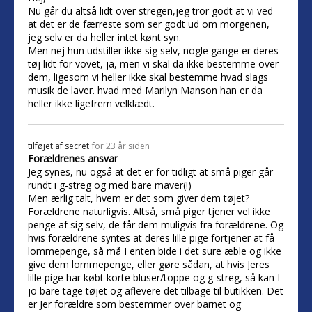
Nu går du altså lidt over stregen,jeg tror godt at vi ved
at det er de færreste som ser godt ud om morgenen,
jeg selv er da heller intet kønt syn.
Men nej hun udstiller ikke sig selv, nogle gange er deres
tøj lidt for vovet, ja, men vi skal da ikke bestemme over
dem, ligesom vi heller ikke skal bestemme hvad slags
musik de laver. hvad med Marilyn Manson han er da
heller ikke ligefrem velklædt.
tilføjet af
secret
for 23 år siden
Forældrenes ansvar
Jeg synes, nu også at det er for tidligt at små piger går
rundt i g-streg og med bare maver(!)
Men ærlig talt, hvem er det som giver dem tøjet?
Forældrene naturligvis. Altså, små piger tjener vel ikke
penge af sig selv, de får dem muligvis fra forældrene. Og
hvis forældrene syntes at deres lille pige fortjener at få
lommepenge, så må I enten bide i det sure æble og ikke
give dem lommepenge, eller gøre sådan, at hvis Jeres
lille pige har købt korte bluser/toppe og g-streg, så kan I
jo bare tage tøjet og aflevere det tilbage til butikken. Det
er Jer forældre som bestemmer over barnet og