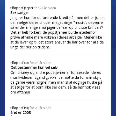
tilføjet af
Jesper
for 23 år siden
Sex sælger
Ja gu er hun for udfordrende klædt på, men det er jo det
der sælger deres til tider meget ringe "musik", desverre
så er der mange små piger der ser op til disse kvinder??
Det er helt forkert, de popstjerner burde istedenfor
prøve at virke mere voksen i deres arbejde. Mener ikke
at de lever op til det store ansvar de har over for alle de
unge der ser op til dem.
tilføjet af
xxx
for 23 år siden
Det bestemmer hun vel selv
Om britney og andre popstjerner er for sexede i deres
musikvideoer. Egentligt ikke, de måtte da for min skyld
da gerne være nøgne, men man skal dog lige huske på
at sørge for at børn ikke ser dem, så de bør nok vises
om aftenen
tilføjet af
PBJ
for 23 år siden
året er 2003