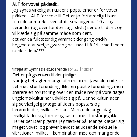
ALT for vovet påklædt...
Jeg synes virkelig at nutidens popstjerner er for vovet
påklædt.. ALT for vovet!!! Det er jo forfærdeligt! Især
fordi de udmærket ved at de små piger på 10 år og
derunder (og over for den sags skyld) ser op til dem, og
vil klæde sig på samme måde som dem.
det var da fuldstændig vammelt dengang kvickly
begyndte at sælge g-streng helt ned til 8 år! Hvad fanden
tænker de på???
tilføjet af
Gymnasie-studerende
for 23 år siden
Det er på grænsen til det pinlige
Når jeg betragter mange af mine mine jævnaldrende, er
det med stor forundring. Ikke en positiv forundring, men
snarere en forundring over den måde hvorpå vore dages
ungdoms-kultur har udviklet sig på. Denne kultur lader
sig selvfælgelig præge af tidens popstars og
berømtheder, hvilket er klart. Men at de unge idag
frivilligt lader sig forme og kastes med forstår jeg ikke.
Her er det især pigerne jeg tænker på. Mange klæder sig
meget vovet, og prøver bevidst at udsende seksuelle
vibrationer, hvilket, i kombination med den manglende