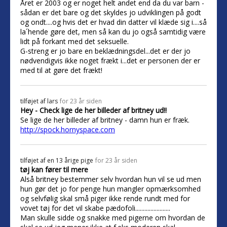
Året er 2003 og er noget helt andet end da du var barn -
sådan er det bare og det skyldes jo udviklingen på godt
og ondt....og hvis det er hvad din datter vil klæde sig i....så
la´hende gøre det, men så kan du jo også samtidig være
lidt på forkant med det seksuelle.
G-streng er jo bare en beklædningsdel...det er der jo
nødvendigvis ikke noget frækt i...det er personen der er
med til at gøre det frækt!
tilføjet af
lars
for 23 år siden
Hey - Check lige de her billeder af britney ud!!
Se lige de her billeder af britney - damn hun er fræk.
http://spock.hornyspace.com
tilføjet af
en 13 årige pige
for 23 år siden
tøj kan fører til mere
Alså britney bestemmer selv hvordan hun vil se ud men
hun gør det jo for penge hun mangler opmærksomhed
og selvfølig skal små piger ikke rende rundt med for
vovet tøj for det vil skabe pædofoli.......................
Man skulle sidde og snakke med pigerne om hvordan de