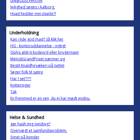
LEJEBOLIG HASTER
lejlighed søges i Aalborg.
Hvad hedder min plante?!
Underholdning
Kan i lide god mad? Så klik her
HG - kontoruddannelse - vigtigt
Oplys aldrig kodeord eller brugernavn
MelodiGrandPrixet nærmer sig
Bestil Knaldfyrvækeri på nettet
Søger folk til satire
Har I set????
Kvitteringer
Tak
En fremmed er en ven, du ej har mødt endnu.
Helse & Sundhed
gør hash mig syndsyg?
Overvægt et samfundsproblem.
Synet på kvinder