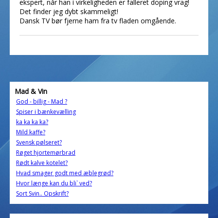
ekspert, når han i virkeligheden er falleret doping vrag!
Det finder jeg dybt skammeligt!
Dansk TV bør fjerne ham fra tv fladen omgående.
Mad & Vin
God - billig - Mad ?
Spiser i bænkevælling
ka ka ka ka?
Mild kaffe?
Svensk pølseret?
Røget hjortemørbrad
Rødt kalve kotelet?
Hvad smager godt med æblegrød?
Hvor længe kan du bli` ved?
Sort Svin.. Opskrift?