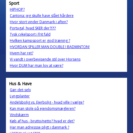
Sport
HIPHOP?
Cantona: jeg skulle have slået hårdere
Hvor stort vinder Danmark i aften?
Portugal, hvad SKER der?!?!?
Tysk cykelsport i frit fald
Hvilken kampsport er god træning ?
HVORDAN SPILLER MAN DOUBLE I BADMINTON!
Hvem har ret?
Vi vandt i overbevisende stil over Horsens
Hvor DUM har man lov at være?
Hus & Have
Gør-det-selv
Lyngplanter
Andelsbolig vs. Ejerbolig - hvad ville I vælge?
Kan man stole på ejendomsmægleren?
Vindskærm
Køb af hus - brutto/netto? hvad er det?
Har man adressse pligt i danmark ?