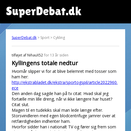
SuperDebat.dk
SuperDebat.dk
> Sport > Cykling
tilføjet af
NihauX52
for 13 år siden
Kyllingens totale nedtur
Hvornår slipper vi for at blive belemret med tosser som
ham her:
http://ekstrabladet.dk/ekstra/sportogspil/article2022960.
ece
Den anden dag sagde han på tv citat: Hvad skal jeg
fortælle min lille dreng, når vi ikke længere har huset?
Citat slut.
Magen til en tudekiks skal man lede længe efter.
Storsvindleren med egen blodcentrifuge jamrer over at
retfærdigheden indhenter ham.
Hvorfor sidder han i nationalt TV og fører sig frem som