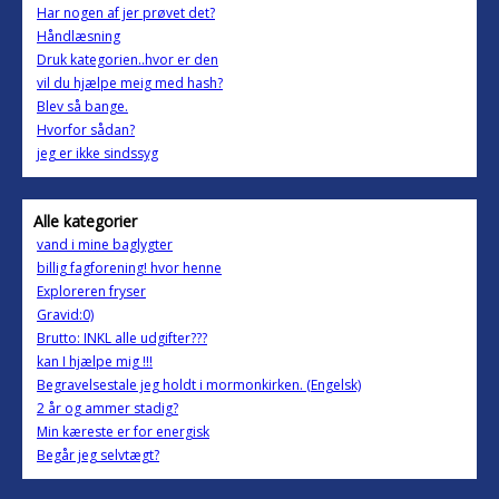
Har nogen af jer prøvet det?
Håndlæsning
Druk kategorien..hvor er den
vil du hjælpe meig med hash?
Blev så bange.
Hvorfor sådan?
jeg er ikke sindssyg
Alle kategorier
vand i mine baglygter
billig fagforening! hvor henne
Exploreren fryser
Gravid:0)
Brutto: INKL alle udgifter???
kan I hjælpe mig !!!
Begravelsestale jeg holdt i mormonkirken. (Engelsk)
2 år og ammer stadig?
Min kæreste er for energisk
Begår jeg selvtægt?