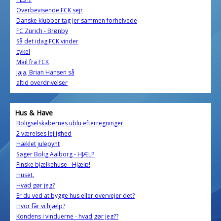
Overbevisende FCK sejr
Danske klubber tag jer sammen forhelvede
FC Zürich - Brønby
Så det idag FCK vinder
cykel
Mail fra FCK
Jaja, Brian Hansen så
altid overdrivelser
Hus & Have
Boligselskabernes ublu efterregninger
2 værelses lejlighed
Hæklet julepynt
Søger Bolig Aalborg - HJÆLP
Finske bjælkehuse - Hjælp!
Huset.
Hvad gør jeg?
Er du ved at bygge hus eller overvejer det?
Hvor får vi hjælp?
Kondens i vinduerne - hvad gør jeg??