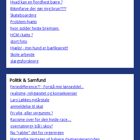
Hvad kan en fjordhest bære ?
Bikinifarve der gør mig brun????
Skateboarding
Problem-hjælp
hvor sidder heste bremsen.
HCM i katte ?
stort foto
Hjælp! - min hund er bæfikseret!!
Skole arbejde
slægtsforskning
Politik & Samfund
Feriedifference?? - Forstå min lønseddel...
realisme, religiøsitet og konsekvenser
Lars Løkkes nytårstale
anmeldelse til skat
Fri vilje, eller vingummi ?
Racisme over for den hvide race....
overnatning+ bål i skov?
Nu "rabler" det for regeringen
Margrethe Vestager vil halvere dagpengeperioden