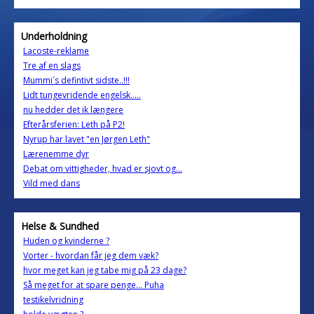
Underholdning
Lacoste-reklame
Tre af en slags
Mummi´s defintivt sidste..!!!
Lidt tungevridende engelsk.....
nu hedder det ik længere
Efterårsferien: Leth på P2!
Nyrup har lavet "en Jørgen Leth"
Lærenemme dyr
Debat om vittigheder, hvad er sjovt og...
Vild med dans
Helse & Sundhed
Huden og kvinderne ?
Vorter - hvordan får jeg dem væk?
hvor meget kan jeg tabe mig på 23 dage?
Så meget for at spare penge... Puha
testikelvridning