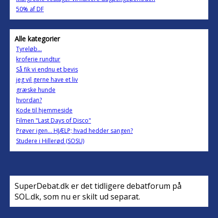
50% af DF
Alle kategorier
Tyreløb...
kroferie rundtur
Så fik vi endnu et bevis
jeg vil gerne have et liv
græske hunde
hvordan?
Kode til hjemmeside
Filmen "Last Days of Disco"
Prøver igen... HJÆLP; hvad hedder sangen?
Studere i Hillerød (SOSU)
SuperDebat.dk er det tidligere debatforum på
SOL.dk, som nu er skilt ud separat.