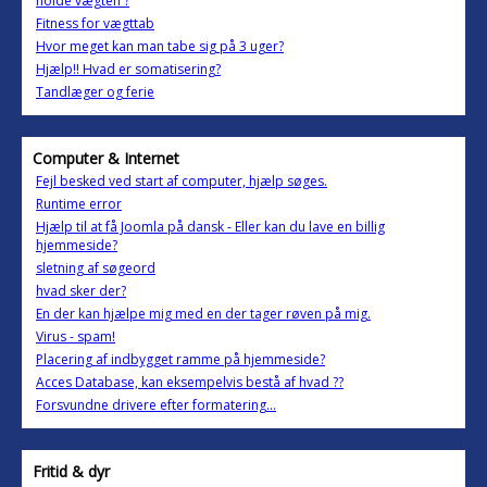
holde vægten ?
Fitness for vægttab
Hvor meget kan man tabe sig på 3 uger?
Hjælp!! Hvad er somatisering?
Tandlæger og ferie
Computer & Internet
Fejl besked ved start af computer, hjælp søges.
Runtime error
Hjælp til at få Joomla på dansk - Eller kan du lave en billig
hjemmeside?
sletning af søgeord
hvad sker der?
En der kan hjælpe mig med en der tager røven på mig.
Virus - spam!
Placering af indbygget ramme på hjemmeside?
Acces Database, kan eksempelvis bestå af hvad ??
Forsvundne drivere efter formatering...
Fritid & dyr