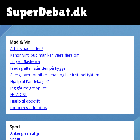
SuperDebat.dk
Mad & Vin
Aftensmad i aften?
Kanon vintilbud man kan være flere om...
en god flaske vin
Fredag aften står den på hygge
Allergi over for nikkel i mad og har irritabel tyktarm
Hjælp til Pandekager?
Jeg går meget op i te
FETA OST
Hjælp til opskrift
forloren skildpadde.
Sport
Ankergreen til grin
YES !!!