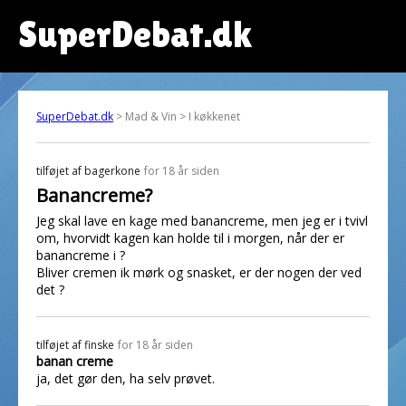
SuperDebat.dk
SuperDebat.dk
> Mad & Vin > I køkkenet
tilføjet af
bagerkone
for 18 år siden
Banancreme?
Jeg skal lave en kage med banancreme, men jeg er i tvivl
om, hvorvidt kagen kan holde til i morgen, når der er
banancreme i ?
Bliver cremen ik mørk og snasket, er der nogen der ved
det ?
tilføjet af
finske
for 18 år siden
banan creme
ja, det gør den, ha selv prøvet.