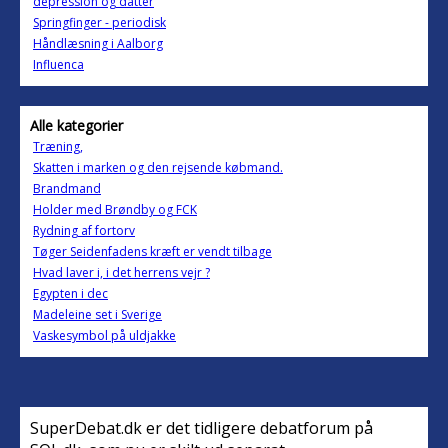
depression og datter
Springfinger - periodisk
Håndlæsning i Aalborg
Influenca
Alle kategorier
Træning,
Skatten i marken og den rejsende købmand.
Brandmand
Holder med Brøndby og FCK
Rydning af fortorv
Tøger Seidenfadens kræft er vendt tilbage
Hvad laver i, i det herrens vejr ?
Egypten i dec
Madeleine set i Sverige
Vaskesymbol på uldjakke
SuperDebat.dk er det tidligere debatforum på