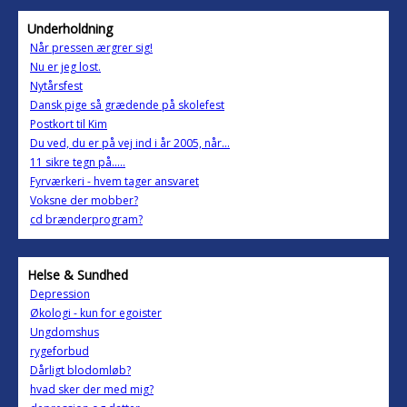
Underholdning
Når pressen ærgrer sig!
Nu er jeg lost.
Nytårsfest
Dansk pige så grædende på skolefest
Postkort til Kim
Du ved, du er på vej ind i år 2005, når…
11 sikre tegn på.....
Fyrværkeri - hvem tager ansvaret
Voksne der mobber?
cd brænderprogram?
Helse & Sundhed
Depression
Økologi - kun for egoister
Ungdomshus
rygeforbud
Dårligt blodomløb?
hvad sker der med mig?