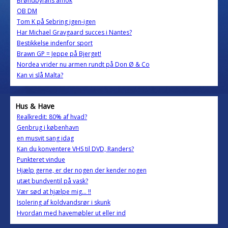
Brøndbyfans amok
OB DM
Tom K på Sebring igen-igen
Har Michael Gravgaard succes i Nantes?
Bestikkelse indenfor sport
Brawn GP = Jeppe på Bjerget!
Nordea vrider nu armen rundt på Don Ø & Co
Kan vi slå Malta?
Hus & Have
Realkredit: 80% af hvad?
Genbrug i københavn
en musvit sang idag
Kan du konventere VHS til DVD, Randers?
Punkteret vindue
Hjælp gerne, er der nogen der kender nogen
utæt bundventil på vask?
Vær sød at hjælpe mig... !!
Isolering af koldvandsrør i skunk
Hvordan med havemøbler ut eller ind