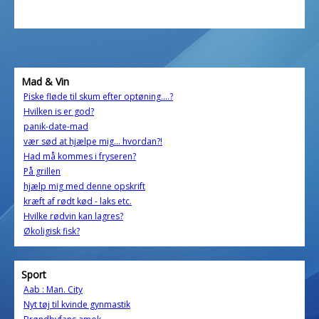
Mad & Vin
Piske fløde til skum efter optøning....?
Hvilken is er god?
panik-date-mad
vær sød at hjælpe mig... hvordan?!
Had må kommes i fryseren?
På grillen
hjælp mig med denne opskrift
kræft af rødt kød - laks etc.
Hvilke rødvin kan lagres?
Økoligisk fisk?
Sport
Aab : Man. City
Nyt tøj til kvinde gynmastik