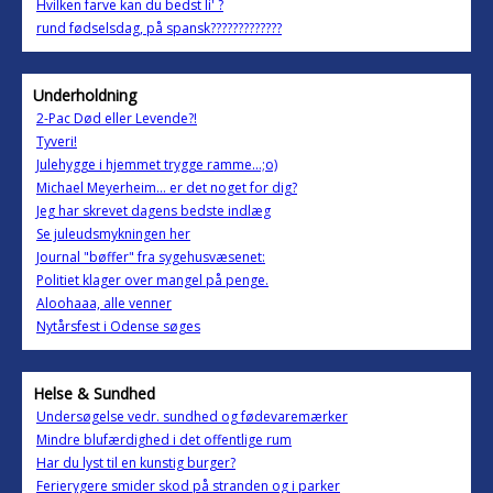
Hvilken farve kan du bedst li' ?
rund fødselsdag, på spansk?????????????
Underholdning
2-Pac Død eller Levende?!
Tyveri!
Julehygge i hjemmet trygge ramme...;o)
Michael Meyerheim... er det noget for dig?
Jeg har skrevet dagens bedste indlæg
Se juleudsmykningen her
Journal "bøffer" fra sygehusvæsenet:
Politiet klager over mangel på penge.
Aloohaaa, alle venner
Nytårsfest i Odense søges
Helse & Sundhed
Undersøgelse vedr. sundhed og fødevaremærker
Mindre blufærdighed i det offentlige rum
Har du lyst til en kunstig burger?
Ferierygere smider skod på stranden og i parker