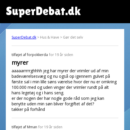
SuperDebat.dk
SuperDebat.dk
> Hus & Have > Gør det selv
tilføjet af
forpokkerda
for 19 år siden
myrer
aaaaarrrrrghhhh jeg har myrer der vrimler ud af min
badeværelsesvæg og nu også op igennem gulvet på
første sal i min lille søns værelse hvor der nu er omkring
100.000 med og uden vinger der vrimler rundt på alt
hans legetøj og i hans seng.
er der nogen der har nogle gode råd som jeg kan
benytte uden min søn bliver forgiftet af det?
takker på forhånd
tilføjet af
Mman
for 19 år siden