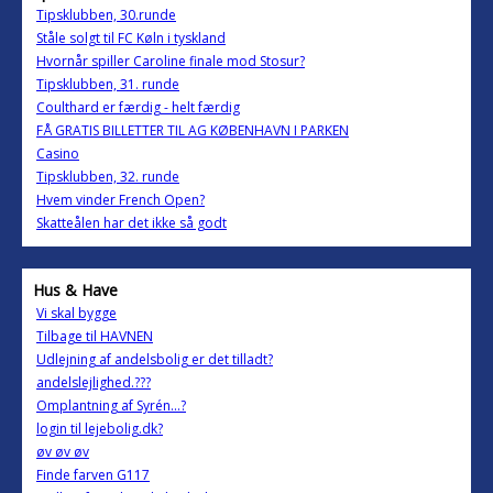
Tipsklubben, 30.runde
Ståle solgt til FC Køln i tyskland
Hvornår spiller Caroline finale mod Stosur?
Tipsklubben, 31. runde
Coulthard er færdig - helt færdig
FÅ GRATIS BILLETTER TIL AG KØBENHAVN I PARKEN
Casino
Tipsklubben, 32. runde
Hvem vinder French Open?
Skatteålen har det ikke så godt
Hus & Have
Vi skal bygge
Tilbage til HAVNEN
Udlejning af andelsbolig er det tilladt?
andelslejlighed.???
Omplantning af Syrén...?
login til lejebolig.dk?
øv øv øv
Finde farven G117