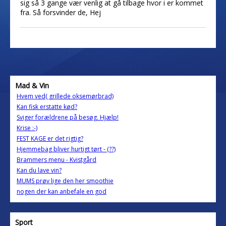
sig så 3 gange vær venlig at gå tilbage hvor i er kommet
fra. Så forsvinder de, Hej
Mad & Vin
Hvem ved( grillede oksemørbrad)
Kan fisk erstatte kød?
Sviger forældrene på besøg. Hjælp!
Krise :-)
FEST KAGE er det rigtig?
Hjemmebag bliver hurtigt tørt - (??)
Brammers menu - Kvistgård
Kan du lave vin?
MUMS prøv lige den her smoothie
nogen der kan anbefale en god
Sport