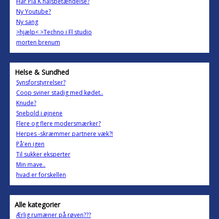
Har Pia K halsbetændelse?
Ny Youtube?
Ny sang
>hjælp< >Techno i Fl studio
morten brenum
Helse & Sundhed
Synsforstyrrelser?
Coop sviner stadig med kødet..
Knude?
Snebold i øjnene
Flere og flere modersmærker?
Herpes -skræmmer partnere væk?!
På'en igen
Til sukker eksperter
Min mave..
hvad er forskellen
Alle kategorier
Ærlig rumæner på røven???