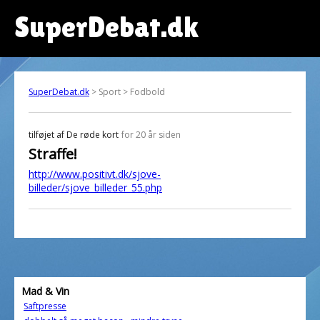
SuperDebat.dk
SuperDebat.dk
> Sport > Fodbold
tilføjet af
De røde kort
for 20 år siden
Straffe!
http://www.positivt.dk/sjove-
billeder/sjove_billeder_55.php
Mad & Vin
Saftpresse