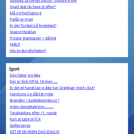
dobbelt så meget bacon - mindre tryne
Hvad skal du have til aften?
blå og hvid tuborg
frølår er truet
Er der forskel på hestekød?
Snaps+Husblas
Frosne grøntsager = dårligt
HJÆLP
bliv kogbogforfatter!!
Sport
Den fatter jeg ikke
Der er Kick Off kl. 18 men......
Er det et handicap vi ikke har Grønkjær med i dag?
Hardcore og dårligt rygte
Brøndby = tudekiksmisbrug ?
Ingen dansekategori..........
Tipsklubben efter 11. runde
Rart at tabe til FCK
Spillersange
DET ER EN SKØN DAG IDAG:0)