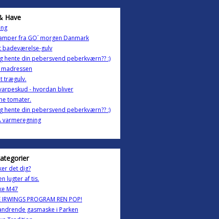
& Have
ing
 lamper fra GO´ morgen Danmark
t badeværelse-gulv
g hente din pebersvend peberkværn?? :)
i madressen
t trægulv.
arpeskud - hvordan bliver
ne tomater.
g hente din pebersvend peberkværn?? :)
 varmeregning
kategorier
ker det dig?
n lugter af tis.
kke M47
E IRWINGS PROGRAM REN POP!
ndrende gasmaske i Parken