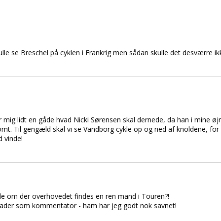
ulle se Breschel på cyklen i Frankrig men sådan skulle det desværre ik
 mig lidt en gåde hvad Nicki Sørensen skal dernede, da han i mine øjne
t. Til gengæld skal vi se Vandborg cykle op og ned af knoldene, for L
 vinde!
de om der overhovedet findes en ren mand i Touren?!
Mader som kommentator - ham har jeg godt nok savnet!