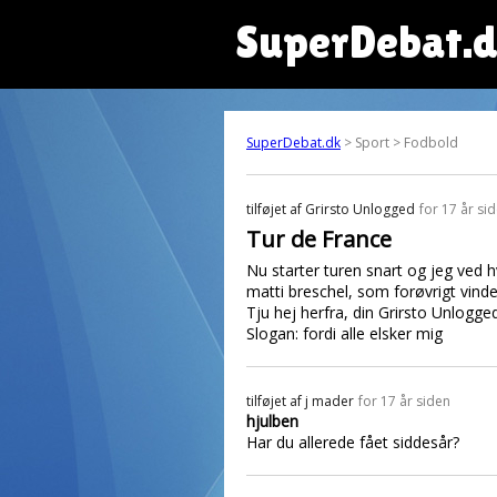
SuperDebat.
SuperDebat.dk
> Sport > Fodbold
tilføjet af
Grirsto Unlogged
for 17 år si
Tur de France
Nu starter turen snart og jeg ved hv
matti breschel, som forøvrigt vind
Tju hej herfra, din Grirsto Unlogg
Slogan: fordi alle elsker mig
tilføjet af
j mader
for 17 år siden
hjulben
Har du allerede fået siddesår?