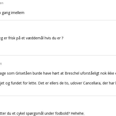
den
en gang imellem
eg er frisk på et væddemål hvis du er ?
en
nage som Grisetåen burde have hørt at Breschel uforståeligt nok ikke et
 og fundet for lette. Det er ellers de to, udover Cancellara, der har le
retter du et cykel spørgsmål under fodbold? Hehehe.