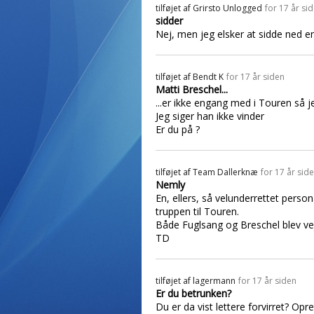
tilføjet af
Grirsto Unlogged
for 17 år si
sidder
Nej, men jeg elsker at sidde ned 
tilføjet af
Bendt K
for 17 år siden
Matti Breschel...
...er ikke engang med i Touren så j
Jeg siger han ikke vinder
Er du på ?
tilføjet af
Team Dallerknæ
for 17 år sid
Nemly
En, ellers, så velunderrettet perso
truppen til Touren.
Både Fuglsang og Breschel blev vejet
TD
tilføjet af
lagermann
for 17 år siden
Er du betrunken?
Du er da vist lettere forvirret? Op