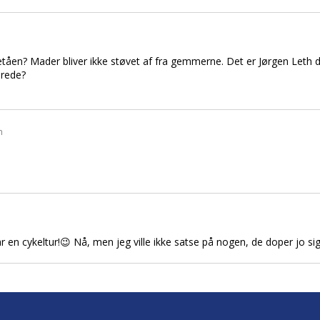
etåen? Mader bliver ikke støvet af fra gemmerne. Det er Jørgen Leth d
erede?
n
r en cykeltur!😉 Nå, men jeg ville ikke satse på nogen, de doper jo s