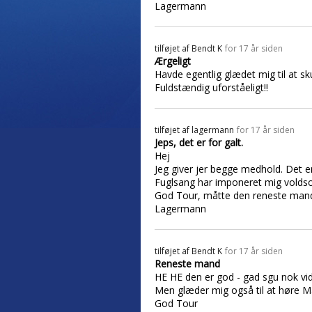
Lagermann
tilføjet af
Bendt K
for 17 år siden
Ærgeligt
Havde egentlig glædet mig til at sk
Fuldstændig uforståeligt!!
tilføjet af
lagermann
for 17 år siden
Jeps, det er for galt.
Hej
Jeg giver jer begge medhold. Det er
Fuglsang har imponeret mig voldsom
God Tour, måtte den reneste mand
Lagermann
tilføjet af
Bendt K
for 17 år siden
Reneste mand
HE HE den er god - gad sgu nok vi
Men glæder mig også til at høre 
God Tour