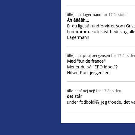
tilføjet af
lagermann
for 17 år siden
Åh ååååh....
Er du ligeså rundforvirret som Gris
hmmmmm...kollektivt hedeslag all
Lagermann
tilføjet af
pouljoergensen
for 17 år side
Med "tur de france"
Mener du så "EPO løbet"?.
Hilsen Poul jørgensen
tilføjet af
nej nej!
for 17 år siden
det står
under fodbold!😃 Jeg troede, det va