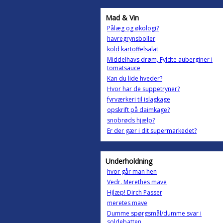
Mad & Vin
Pålæg og økologi?
havregrynsboller
kold kartoffelsalat
Middelhavs drøm, Fyldte auberginer i
tomatsauce
Kan du lide hveder?
Hvor har de suppetryner?
fyrværkeri til islagkage
opskrift på daimkage?
snobrøds hjælp?
Er der gær i dit supermarkedet?
Underholdning
hvor går man hen
Vedr. Merethes mave
Hjlæp! Dirch Passer
meretes mave
Dumme spørgsmål/dumme svar i
soldebatten.