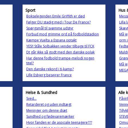
Sport
Hus 
Bokselegenden Emile Griffith er død
Mess
Følger DU stadig med i Tour De France?
Lilla
Spørgsmål til svømme udstyr
Skæv
Forbud mod grimme ord på fodboldstadion
Må je
Kæmpe Vuelta a Espana optakt
orm 
YES!! Ståle Solbakken vender tilbage til FCK
Fedte
Dt går ikke så godt med den danske polak
Muldv
Har denne fodbold trampe-melodi nogen
Grøn
titel?
Må je
Den danske rekord i ti-kamp?
MEGA
Lille Esbjerg besejrer France
Helse & Sundhed
Alle 
Sved...
Påvir
Retarderet og uden indtægt
Venne
Meninger om denne diæt
Tilly
Sundhed og fødevaremærker
STEV
Hvor fanden er de asociale teenagere???
Omva