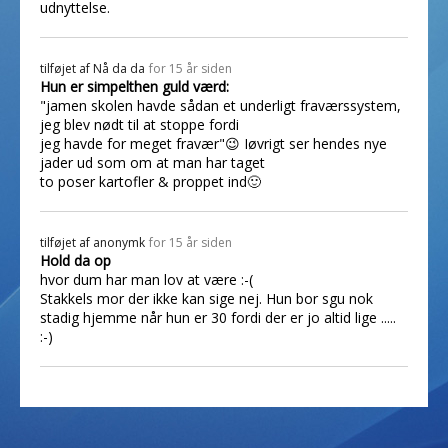
udnyttelse.
tilføjet af
Nå da da
for 15 år siden
Hun er simpelthen guld værd:
"jamen skolen havde sådan et underligt fraværssystem,
jeg blev nødt til at stoppe fordi
jeg havde for meget fravær"😉 Iøvrigt ser hendes nye
jader ud som om at man har taget
to poser kartofler & proppet ind🙂
tilføjet af
anonymk
for 15 år siden
Hold da op
hvor dum har man lov at være :-(
Stakkels mor der ikke kan sige nej. Hun bor sgu nok
stadig hjemme når hun er 30 fordi der er jo altid lige .....
:-)