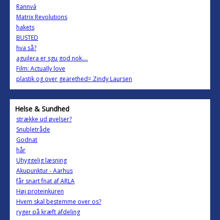
Rannvá
Matrix Revolutions
hakets
BUSTED
hva så?
aguilera er sgu god nok....
Film: Actually love
plastik og over gearethed= Zindy Laursen
Helse & Sundhed
strække ud øvelser?
Snubletråde
Godnat
hår
Uhyggelig læsning
Akupunktur - Aarhus
får snart fnat af ARLA
Høj proteinkuren
Hvem skal bestemme over os?
ryger på kræft afdeling