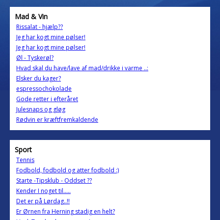
Mad & Vin
Rissalat - hjælp??
Jeg har kogt mine pølser!
Jeg har kogt mine pølser!
Øl - Tyskerøl?
Hvad skal du have/lave af mad/drikke i varme ..:
Elsker du kager?
espressochokolade
Gode retter i efteråret
Julesnaps og gløg
Rødvin er kræftfremkaldende
Sport
Tennis
Fodbold, fodbold og atter fodbold :)
Starte -Tipsklub - Oddset ??
Kender I noget til.....
Det er på Lørdag..!!
Er Ørnen fra Herning stadig en helt?