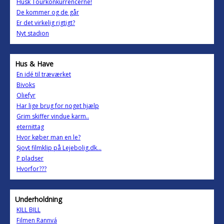
Husk Tourkonkurrencerne!
De kommer og de går
Er det virkelig rigtigt?
Nyt stadion
Hus & Have
En idé til træværket
Bivoks
Oliefyr
Har lige brug for noget hjælp
Grim skiffer vindue karm..
eternittag
Hvor køber man en le?
Sjovt filmklip på Lejebolig.dk...
P pladser
Hvorfor???
Underholdning
KILL BILL
Filmen Rannvá