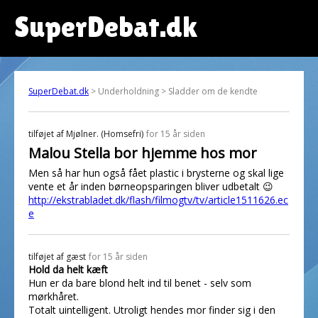
SuperDebat.dk
SuperDebat.dk
> Underholdning > Sladder om de kendte
tilføjet af
Mjølner. (Homsefri)
for 15 år siden
Malou Stella bor hjemme hos mor
Men så har hun også fået plastic i brysterne og skal lige
vente et år inden børneopsparingen bliver udbetalt 😉
http://ekstrabladet.dk/flash/filmogtv/tv/article1511626.ec
e
tilføjet af
gæst
for 15 år siden
Hold da helt kæft
Hun er da bare blond helt ind til benet - selv som
mørkhåret.
Totalt uintelligent. Utroligt hendes mor finder sig i den