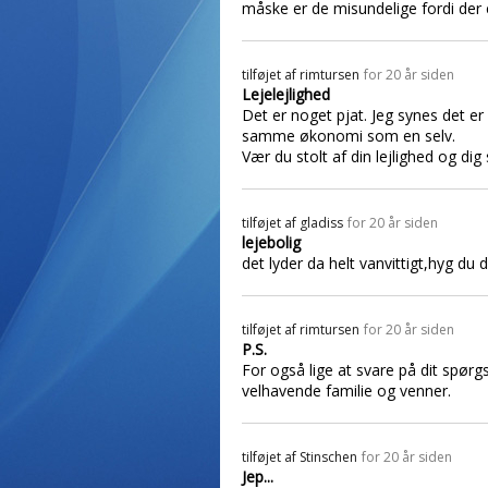
måske er de misundelige fordi der e
tilføjet af
rimtursen
for 20 år siden
Lejelejlighed
Det er noget pjat. Jeg synes det 
samme økonomi som en selv.
Vær du stolt af din lejlighed og di
tilføjet af
gladiss
for 20 år siden
lejebolig
det lyder da helt vanvittigt,hyg du di
tilføjet af
rimtursen
for 20 år siden
P.S.
For også lige at svare på dit spørg
velhavende familie og venner.
tilføjet af
Stinschen
for 20 år siden
Jep...