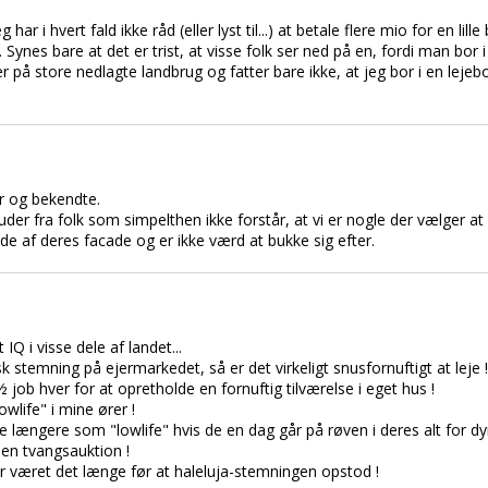
r i hvert fald ikke råd (eller lyst til...) at betale flere mio for en lille 
ynes bare at det er trist, at visse folk ser ned på en, fordi man bor 
r på store nedlagte landbrug og fatter bare ikke, at jeg bor i en lejebo
r og bekendte.
uder fra folk som simpelthen ikke forstår, at vi er nogle der vælger at 
 af deres facade og er ikke værd at bukke sig efter.
Q i visse dele af landet...
k stemning på ejermarkedet, så er det virkeligt snusfornuftigt at leje !
job hver for at opretholde en fornuftig tilværelse i eget hus !
wlife" i mine ører !
 længere som "lowlife" hvis de en dag går på røven i deres alt for dy
en tvangsauktion !
har været det længe før at haleluja-stemningen opstod !