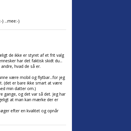
) ...mee:-)
igt de ikke er styret af et frit valg
nnesker har det faktisk skidt du...
e andre, hvad de så er.
nne være mobil og flytbar...for jeg
et. (det er bare ikke smart at være
med min datter om.)
re gange, og det var så det. Jeg har
ggeligt at man kan mærke der er
ger efter en kvalitet og opnår