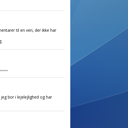
tarer til en ven, der ikke har
g.
,,,,,
eg bor i lejelejlighed og har