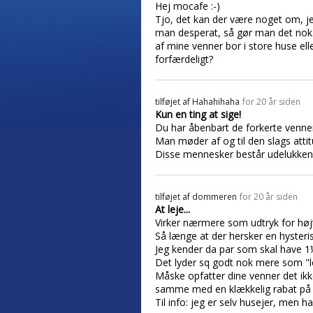
Hej mocafe :-)
Tjo, det kan der være noget om, jeg ha
man desperat, så gør man det nok. S
af mine venner bor i store huse elle
forfærdeligt?
tilføjet af
Hahahihaha
for 20 år siden
Kun en ting at sige!
Du har åbenbart de forkerte venne
Man møder af og til den slags attit
Disse mennesker består udelukkende
tilføjet af
dommeren
for 20 år siden
At leje...
Virker nærmere som udtryk for højt I
Så længe at der hersker en hysteris
Jeg kender da par som skal have 1½ 
Det lyder sq godt nok mere som "lo
Måske opfatter dine venner det ikke
samme med en klækkelig rabat på 
Til info: jeg er selv husejer, men 