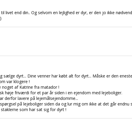
til livet end din.. Og selvom en lejlighed er dyr, er den jo ikke nødven
)
 og sælge dyrt... Dine venner har købt alt for dyrt... Måske er den enes
om var klogere !
e noget af Katrine fra matador !
isk høje friværdi for et par år siden i en ejendom med lejeboliger.
 var derfor lavere på lejemålsejendomme...
erspørgsel på lejeboliger siden da og lur mig om ikke at det går end
aklerne som har sat sig for dyrt !