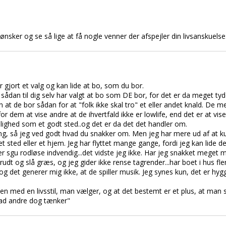
nsker og se så lige at få nogle venner der afspejler din livsanskuelse:-
 gjort et valg og kan lide at bo, som du bor.
 sådan til dig selv har valgt at bo som DE bor, for det er da meget tydel
 at de bor sådan for at "folk ikke skal tro" et eller andet knald. De me
for dem at vise andre at de ihvertfald ikke er lowlife, end det er at vis
jlighed som et godt sted..og det er da det det handler om.
ing, så jeg ved godt hvad du snakker om. Men jeg har mere ud af at ku
l et sted eller et hjem. Jeg har flyttet mange gange, fordi jeg kan lide d
 sgu rodløse indvendig...det vidste jeg ikke. Har jeg snakket meget 
rudt og slå græs, og jeg gider ikke rense tagrender...har boet i hus fle
og det generer mig ikke, at de spiller musik. Jeg synes kun, det er hy
med en livsstil, man vælger, og at det bestemt er et plus, at man sø
vad andre dog tænker"