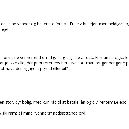
det dine venner og bekendte fyre af. Er selv husejer, men heldigvis og
leje!
re om dine venner end om dig.. Tag dig ikke af det.. Er man så også low
et jo ikke alle, der prioriterer ens her i livet.. At man bruger pengene p
at have den rigtige lejlighed eller bil?
i en stor, dyr bolig, med kun råd til at betale lån og div. renter? Leje
lev ski ramt af mine "venners" nedsættende ord.