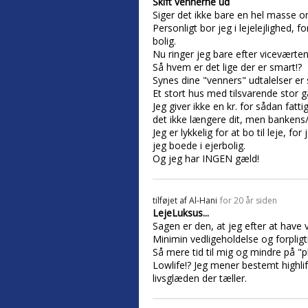
Skift vennerne ud
Siger det ikke bare en hel masse o
Personligt bor jeg i lejelejlighed, f
bolig.
Nu ringer jeg bare efter viceværten
Så hvem er det lige der er smart!?
Synes dine "venners" udtalelser er 
Et stort hus med tilsvarende stor g
Jeg giver ikke en kr. for sådan fat
det ikke længere dit, men bankens/re
Jeg er lykkelig for at bo til leje, f
jeg boede i ejerbolig.
Og jeg har INGEN gæld!
tilføjet af
Al-Hani
for 20 år siden
LejeLuksus...
Sagen er den, at jeg efter at have 
Minimin vedligeholdelse og forplig
Så mere tid til mig og mindre på "p
Lowlife!? Jeg mener bestemt highli
livsglæden der tæller.