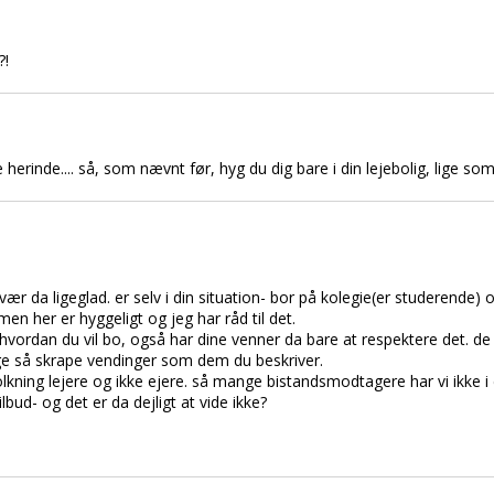
?!
herinde.... så, som nævnt før, hyg du dig bare i din lejebolig, lige som
å vær da ligeglad. er selv i din situation- bor på kolegie(er studerende
men her er hyggeligt og jeg har råd til det.
hvordan du vil bo, også har dine venner da bare at respektere det. de
uge så skrape vendinger som dem du beskriver.
kning lejere og ikke ejere. så mange bistandsmodtagere har vi ikke i 
ud- og det er da dejligt at vide ikke?