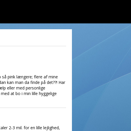
ap så pink længere; flere af mine
ordan kan man da finde på det??! Har
jælp eller med personlige
t med at bo i min lille hyggelige
r 2-3 mil. for en lille lejlighed,