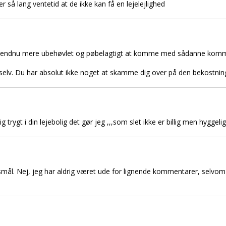
r så lang ventetid at de ikke kan få en lejelejlighed
er endnu mere ubehøvlet og pøbelagtigt at komme med sådanne kommen
g selv. Du har absolut ikke noget at skamme dig over på den bekostnin
g trygt i din lejebolig det gør jeg ,,,som slet ikke er billig men hyggelig,,
smål. Nej, jeg har aldrig været ude for lignende kommentarer, selvom j