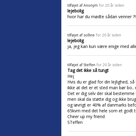
tilføjet af
Anonym
for 20 år siden
lejebolig
hvor har du mødte sådan venner ?!
tilføjet af
solline
for 20 år siden
lejebolig
ja, jeg kan kun være enige med alle 
tilføjet af
Steffen
for 20 år siden
Tag det ikke så tungt
Hej
Hvis du er glad for din lejlighed, s
ikke at det er et sted man bør bo.. 
Det er dig selv der skal bestemme 
men skal da støtte dig og ikke br
og iøvrigt er 40% af danmarks befol
65kvm med det hele som et godt tilb
Cheer up my friend
STeffen