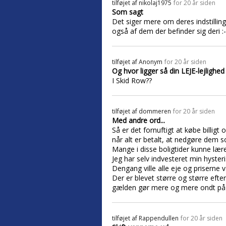
tilføjet af
nikolaj1975
for 20 år siden
Som sagt
Det siger mere om deres indstilling 
også af dem der befinder sig deri :-
tilføjet af
Anonym
for 20 år siden
Og hvor ligger så din LEJE-lejlighed
I Skid Row??
tilføjet af
dommeren
for 20 år siden
Med andre ord...
Så er det fornuftigt at købe billigt
når alt er betalt, at nedgøre dem s
Mange i disse boligtider kunne lær
Jeg har selv indvesteret min hyster
Dengang ville alle eje og priserne
Der er blevet større og større eft
gælden gør mere og mere ondt på st
tilføjet af
Rappendullen
for 20 år siden