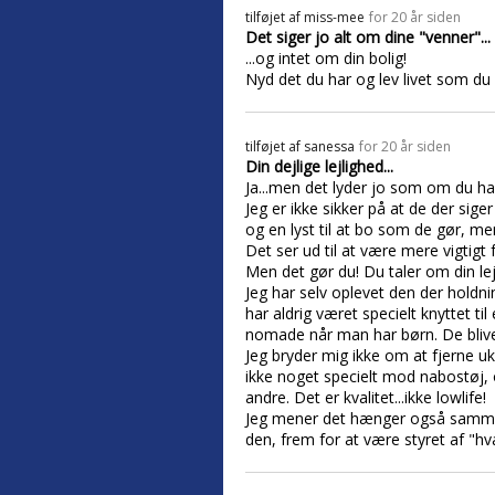
tilføjet af
miss-mee
for 20 år siden
Det siger jo alt om dine "venner"...
...og intet om din bolig!
Nyd det du har og lev livet som du ø
tilføjet af
sanessa
for 20 år siden
Din dejlige lejlighed...
Ja...men det lyder jo som om du har
Jeg er ikke sikker på at de der siger
og en lyst til at bo som de gør, men
Det ser ud til at være mere vigtigt 
Men det gør du! Du taler om din le
Jeg har selv oplevet den der holdn
har aldrig været specielt knyttet ti
nomade når man har børn. De bliver
Jeg bryder mig ikke om at fjerne uk
ikke noget specielt mod nabostøj, 
andre. Det er kvalitet...ikke lowlife!
Jeg mener det hænger også sammen 
den, frem for at være styret af "h