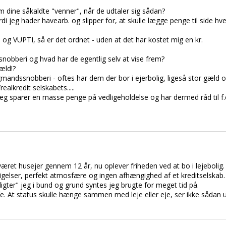
m dine såkaldte "venner", når de udtaler sig sådan?
ordi jeg hader havearb. og slipper for, at skulle lægge penge til side hv
 og VUPTI, så er det ordnet - uden at det har kostet mig en kr.
snobberi og hvad har de egentlig selv at vise frem?
æld!?
tigmandssnobberi - oftes har dem der bor i ejerbolig, ligeså stor gæld 
alkredit selskabets.....
or jeg sparer en masse penge på vedligeholdelse og har dermed råd til f.e
været husejer gennem 12 år, nu oplever friheden ved at bo i lejebolig.
tigelser, perfekt atmosfære og ingen afhængighed af et kreditselskab.
ligter" jeg i bund og grund syntes jeg brugte for meget tid på.
fe. At status skulle hænge sammen med leje eller eje, ser ikke sådan 