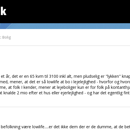
dk
: Bolig
i et år, det er en 65 kvm til 3100 inkl alt, men pludselig er "lykken" kn
med, mener, at det er så lowlife at bo i lejelejlighed - hvorfor og hv
e, at folk I kender, mener at lejeboliger kun er for folk på kontanth
at knalde 2 mio efter et hus eller ejerlejlighed - og har det egentlig fin
efolkning være lowlife.....er det ikke dem der er de dumme, at de betale