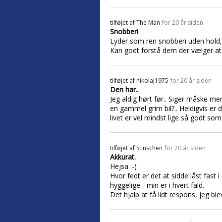
tilføjet af
The Man
for 20 år siden
Snobberi
Lyder som ren snobberi uden hold, 
Kan godt forstå dem der vælger at 
tilføjet af
nikolaj1975
for 20 år siden
Den har..
Jeg aldig hørt før.. Siger måske me
en gammel grim bil?.. Heldigvis er d
livet er vel mindst lige så godt som 
tilføjet af
Stinschen
for 20 år siden
Akkurat.
Hejsa :-)
Hvor fedt er det at sidde låst fast 
hyggelige - min er i hvert fald.
Det hjalp at få lidt respons, jeg b