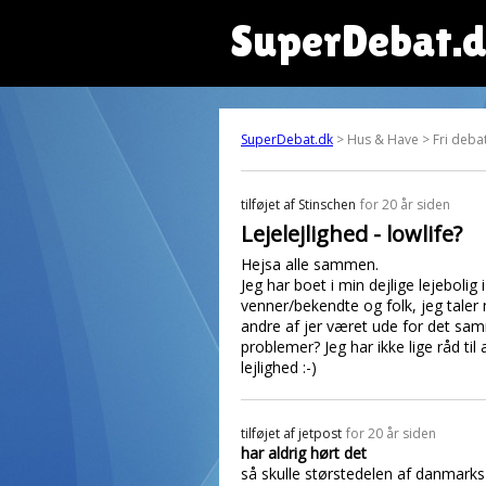
SuperDebat.
SuperDebat.dk
> Hus & Have > Fri debat
tilføjet af
Stinschen
for 20 år siden
Lejelejlighed - lowlife?
Hejsa alle sammen.
Jeg har boet i min dejlige lejebolig 
venner/bekendte og folk, jeg taler 
andre af jer været ude for det samm
problemer? Jeg har ikke lige råd til 
lejlighed :-)
tilføjet af
jetpost
for 20 år siden
har aldrig hørt det
så skulle størstedelen af danmarks b