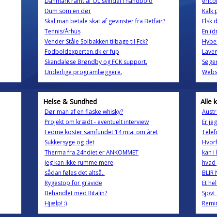
Danmark ramt af OL svindel i håndbold
erico
Dum som en dør
Kalk 
Skal man betale skat af gevinster fra Betfair?
Elsk d
Tennis/Århus
En (d
Vender Ståle Solbakken tilbage til Fck?
Hybe
Fodboldexperten.dk er fup
Lave
Skandaløse Brøndby og FCK support.
Søger
Underlige programlæggere.
Websi
Helse & Sundhed
Alle 
Dør man af en flaske whisky?
Austr
Projekt om krædt - eventuelt interview
Er je
Fedme koster samfundet 14 mia. om året
Telef
Sukkersyge og det
Hvorf
Therma fra 24hdiet er ANKOMMET
kan i
jeg kan ikke rumme mere
hvad 
sådan føles det altså..
BLIR
Rygestop for gravide
Et he
Behandlet med Ritalin?
Sjovt
Hjælp! :)
Remi