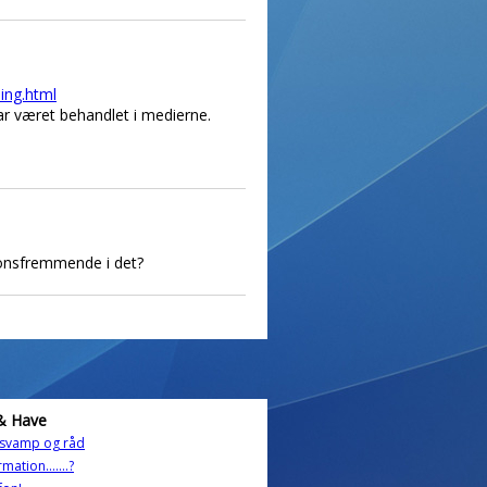
ing.html
r været behandlet i medierne.
ionsfremmende i det?
& Have
 svamp og råd
mation.......?