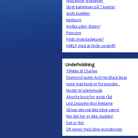
fedtfattige grillpølser
Stegt kalvelever på 7 kvarter
Sushi butikker
Kødsovs
Vodka uden gluten?
Popcorn
Fyldt chokoladekage?
HJÆLP med at finde opskrift!
Underholdning
Tillykke til Charlee
Diamond Jackie And His Black Beat
mine mail konti er forsvundet...
Noder til julemmusik
Alvorlig brug for gode råd
Led Zeppelin Box Reklame
Så kan det vist ikke blive værre
Nej det her er ikke sladder!
Det er flot
DR sviner med dine licenskroner