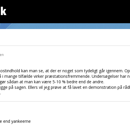
dk
den
kostindhold kan man se, at der er noget som tydeligt går igennem. Op t
å i mange tilfælde virker præstationsfremmende. Undersøgelser har 
 gør sådan at man kan være 5-10 % bedre end de andre.
 kigge på sagen. Ellers vil jeg prøve at få lavet en demonstration på rå
.
re end yankeerne