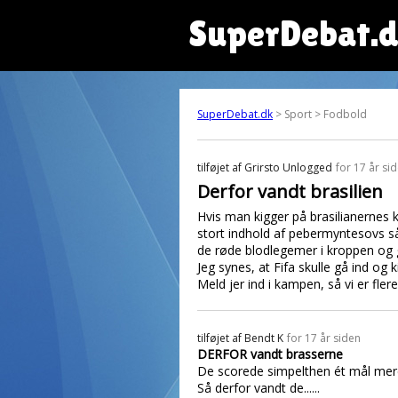
SuperDebat.
SuperDebat.dk
> Sport > Fodbold
tilføjet af
Grirsto Unlogged
for 17 år si
Derfor vandt brasilien
Hvis man kigger på brasilianernes 
stort indhold af pebermyntesovs s
de røde blodlegemer i kroppen og
Jeg synes, at Fifa skulle gå ind og
Meld jer ind i kampen, så vi er flere
tilføjet af
Bendt K
for 17 år siden
DERFOR vandt brasserne
De scorede simpelthen ét mål me
Så derfor vandt de......