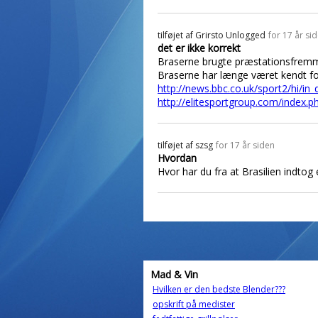
tilføjet af
Grirsto Unlogged
for 17 år si
det er ikke korrekt
Braserne brugte præstationsfremm
Braserne har længe været kendt fo
http://news.bbc.co.uk/sport2/hi/in
http://elitesportgroup.com/index
tilføjet af
szsg
for 17 år siden
Hvordan
Hvor har du fra at Brasilien indt
Mad & Vin
Hvilken er den bedste Blender???
opskrift på medister