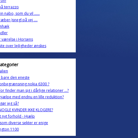
fon!
på terrazzo
in nabo, som du vil ......
ræber-)snegl på vej ....
nhæk
ndler
 værelse i Horsens
te over lejligheder ønskes
kategorier
alien
g bare den eneste
onbegrænsning nokia 6300 ?
or finder man sig i dårlige relationer ...?
 hjælpe med endnu en lille reduktion?
gør jeg så?
 NOGLE KVINDER IKKE KLOGERE?
lt nyt forhold - Hjælp
 som diverse sekter er enige
ngton 1100