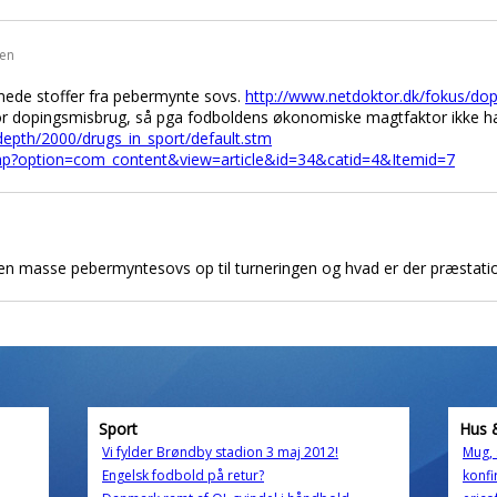
den
ede stoffer fra pebermynte sovs.
http://www.netdoktor.dk/fokus/dop
r dopingsmisbrug, så pga fodboldens økonomiske magtfaktor ikke ha
_depth/2000/drugs_in_sport/default.stm
.php?option=com_content&view=article&id=34&catid=4&Itemid=7
og en masse pebermyntesovs op til turneringen og hvad er der præstat
Sport
Hus 
Vi fylder Brøndby stadion 3 maj 2012!
Mug,
Engelsk fodbold på retur?
konfir