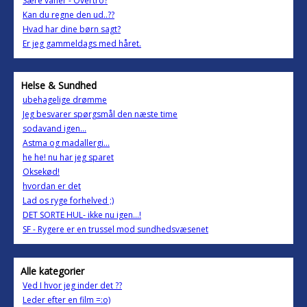
Sære vaner - Overtro?
Kan du regne den ud..??
Hvad har dine børn sagt?
Er jeg gammeldags med håret.
Helse & Sundhed
ubehagelige drømme
Jeg besvarer spørgsmål den næste time
sodavand igen...
Astma og madallergi...
he he! nu har jeg sparet
Oksekød!
hvordan er det
Lad os ryge forhelved ;)
DET SORTE HUL- ikke nu igen...!
SF - Rygere er en trussel mod sundhedsvæsenet
Alle kategorier
Ved I hvor jeg inder det ??
Leder efter en film =:o)