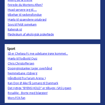
Fejrede du Mortens Aften?
Hvad servere jeg til.....
tilbehør til rødvinsfondue
Hjælp til spændene pitabrød
Sovs til fyldt svinekam
Italiensk is!
Flødeskum af økologisk piskefløde
Sport
Så er Chelsea Fc nye udebane trøje kommet...
Hjælp til fodbold Quiz
Chris Christoffersen
Dopingmistanker tager overhånd
hjemmebane i Esbjerg
Håndbold fra Farum Arena :)
Kan Don Ø ikke få Lemans til Danmark
Det rigtige "BYENS HOLD" er tilbage i SAS Ligaen
Rosalilje - Borte med blæsten!
Mors FCK-fan