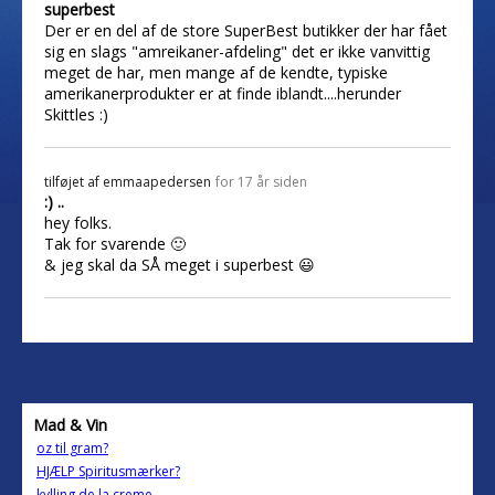
superbest
Der er en del af de store SuperBest butikker der har fået
sig en slags "amreikaner-afdeling" det er ikke vanvittig
meget de har, men mange af de kendte, typiske
amerikanerprodukter er at finde iblandt....herunder
Skittles :)
tilføjet af
emmaapedersen
for 17 år siden
:) ..
hey folks.
Tak for svarende 🙂
& jeg skal da SÅ meget i superbest 😃
Mad & Vin
oz til gram?
HJÆLP Spiritusmærker?
kylling de la creme