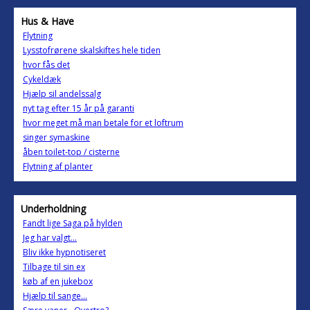
Hus & Have
Flytning
Lysstofrørene skalskiftes hele tiden
hvor fås det
Cykeldæk
Hjælp sil andelssalg
nyt tag efter 15 år på garanti
hvor meget må man betale for et loftrum
singer symaskine
åben toilet-top / cisterne
Flytning af planter
Underholdning
Fandt lige Saga på hylden
Jeg har valgt...
Bliv ikke hypnotiseret
Tilbage til sin ex
køb af en jukebox
Hjælp til sange...