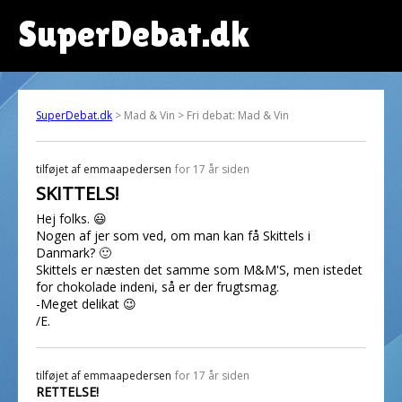
SuperDebat.dk
SuperDebat.dk
> Mad & Vin > Fri debat: Mad & Vin
tilføjet af
emmaapedersen
for 17 år siden
SKITTELS!
Hej folks. 😃
Nogen af jer som ved, om man kan få Skittels i
Danmark? 🙂
Skittels er næsten det samme som M&M'S, men istedet
for chokolade indeni, så er der frugtsmag.
-Meget delikat 😉
/E.
tilføjet af
emmaapedersen
for 17 år siden
RETTELSE!