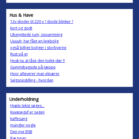
Hus & Have
12v dioder til 220 v ? diode blinker ?
kort og godt
Ubenyttede rum, opvarmning
Uuuuh, har fået en lejebolig
også billige boliger i storbyerne
Rust på et
Husk nu at låse den toilet-dør !!
Gummibagside på tæppe
Hvor afleverer man elpærer
Salgsopstilling - hvordan
Underholdning
Hjælp tekst søges...
Kuvøseguf er sagen
kaffesang
mangler nogle
Den nye BSB
Bæ typer