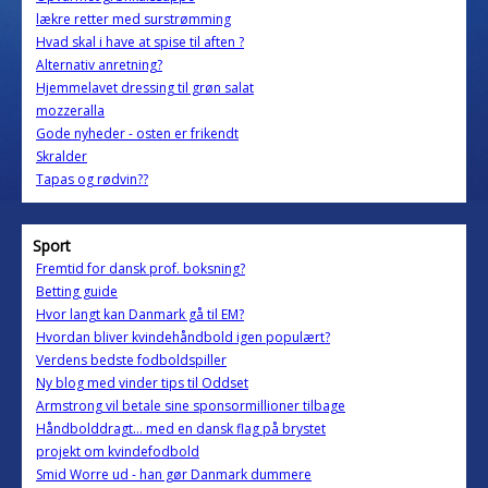
lækre retter med surstrømming
Hvad skal i have at spise til aften ?
Alternativ anretning?
Hjemmelavet dressing til grøn salat
mozzeralla
Gode nyheder - osten er frikendt
Skralder
Tapas og rødvin??
Sport
Fremtid for dansk prof. boksning?
Betting guide
Hvor langt kan Danmark gå til EM?
Hvordan bliver kvindehåndbold igen populært?
Verdens bedste fodboldspiller
Ny blog med vinder tips til Oddset
Armstrong vil betale sine sponsormillioner tilbage
Håndbolddragt... med en dansk flag på brystet
projekt om kvindefodbold
Smid Worre ud - han gør Danmark dummere