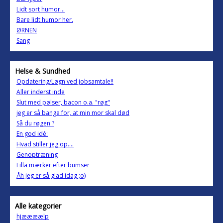
Lidt sort humor...
Bare lidt humor her.
ØRNEN
Sang
Helse & Sundhed
Opdatering/Løgn ved jobsamtale!!
Aller inderst inde
Slut med pølser, bacon o.a. "røg"
jeg er så bange for, at min mor skal død
Så du røgen ?
En god idé:
Hvad stiller jeg op....
Genoptræning
Lilla mærker efter bumser
Åh jeg er så glad idag ;o)
Alle kategorier
hjæææælp