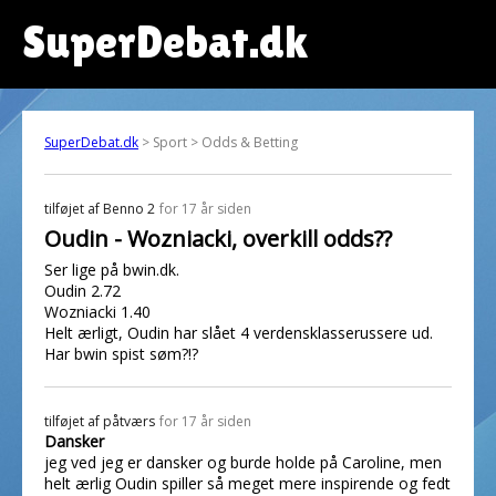
SuperDebat.dk
SuperDebat.dk
> Sport > Odds & Betting
tilføjet af
Benno 2
for 17 år siden
Oudin - Wozniacki, overkill odds??
Ser lige på bwin.dk.
Oudin 2.72
Wozniacki 1.40
Helt ærligt, Oudin har slået 4 verdensklasserussere ud.
Har bwin spist søm?!?
tilføjet af
påtværs
for 17 år siden
Dansker
jeg ved jeg er dansker og burde holde på Caroline, men
helt ærlig Oudin spiller så meget mere inspirende og fedt