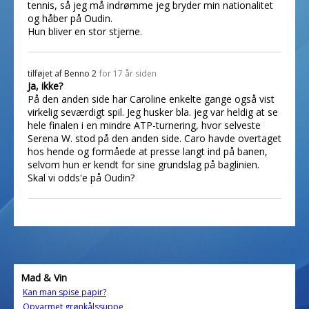
tennis, så jeg må indrømme jeg bryder min nationalitet
og håber på Oudin.
Hun bliver en stor stjerne.
tilføjet af
Benno 2
for 17 år siden
Ja, ikke?
På den anden side har Caroline enkelte gange også vist
virkelig seværdigt spil. Jeg husker bla. jeg var heldig at se
hele finalen i en mindre ATP-turnering, hvor selveste
Serena W. stod på den anden side. Caro havde overtaget
hos hende og formåede at presse langt ind på banen,
selvom hun er kendt for sine grundslag på baglinien.
Skal vi odds'e på Oudin?
Mad & Vin
Kan man spise papir?
Opvarmet grønkålssuppe