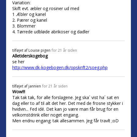
Variation:
Skift evt. æbler og rosiner ud med
1 .Æbler og kanel
2. Pærer og kanel
3. Blommer
4. Tørrede udbløde abrikoser og dadler
tilføjet af
Louise pigen
for 21 år siden
Alletiderskogebog
se her
http://www.dk-kogebogen.dk/opskrift2/soeg.php
tilføjet af
jannien
for 21 år siden
Wow!!!
Tak tak tak, for alle forslagene. Jeg ska´ vist ha´ sat en
dag eller to af til alt det her. Det med de frosne stykker i
hvidvin... Fed idé. Det kan jo være man får brug for en
velkomstdrink eller noget engang.
Men endnu engang: tak allesammen. Jeg får travlt ;oD