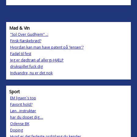
Mad & Vin
"Sol Over Gudhjem" ..:
Finsk flæskebrød?
Hvordan kan man have patent på 'Jensen'?
Fadøl til fest
Jeg er dødtræt-af allergi-HJÆLP
drukspillet fuck dig
Indvandre, nu er det nok
Sport
EM ligaen´s top
Favorit hold?
Løn...instruktør
har du dopet dig....
Odense BK
Doping
Hvad er det fedeste ord/slang du kender