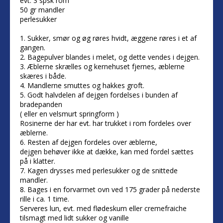
evt. 3 spsk rom
50 gr mandler
perlesukker
1. Sukker, smør og øg røres hvidt, æggene røres i et af
gangen.
2. Bagepulver blandes i melet, og dette vendes i dejgen.
3. Æblerne skrælles og kernehuset fjernes, æblerne
skæres i både.
4. Mandlerne smuttes og hakkes groft.
5. Godt halvdelen af dejgen fordelses i bunden af
bradepanden
( eller en velsmurt springform )
Rosinerne der har evt. har trukket i rom fordeles over
æblerne.
6. Resten af dejgen fordeles over æblerne,
dejgen behøver ikke at dække, kan med fordel sættes
på i klatter.
7. Kagen drysses med perlesukker og de snittede
mandler.
8. Bages i en forvarmet ovn ved 175 grader på nederste
rille i ca. 1 time.
Serveres lun, evt. med flødeskum eller cremefraiche
tilsmagt med lidt sukker og vanille