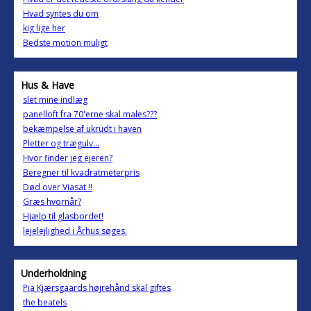
Hvad syntes du om
kig lige her
Bedste motion muligt
Hus & Have
slet mine indlæg
panelloft fra 70'erne skal males???
bekæmpelse af ukrudt i haven
Pletter og trægulv...
Hvor finder jeg ejeren?
Beregner til kvadratmeterpris
Død over Viasat !!
Græs hvornår?
Hjælp til glasbordet!
lejelejlighed i Århus søges.
Underholdning
Pia Kjærsgaards højrehånd skal giftes
the beatels