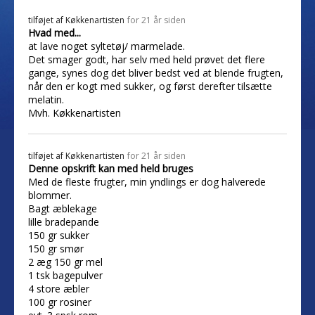
tilføjet af
Køkkenartisten
for 21 år siden
Hvad med...
at lave noget syltetøj/ marmelade.
Det smager godt, har selv med held prøvet det flere
gange, synes dog det bliver bedst ved at blende frugten,
når den er kogt med sukker, og først derefter tilsætte
melatin.
Mvh. Køkkenartisten
tilføjet af
Køkkenartisten
for 21 år siden
Denne opskrift kan med held bruges
Med de fleste frugter, min yndlings er dog halverede
blommer.
Bagt æblekage
lille bradepande
150 gr sukker
150 gr smør
2 æg 150 gr mel
1 tsk bagepulver
4 store æbler
100 gr rosiner