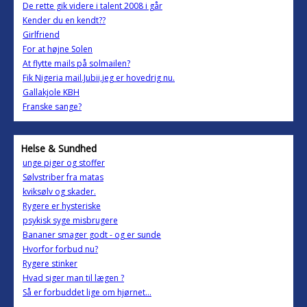
De rette gik videre i talent 2008 i går
Kender du en kendt??
Girlfriend
For at højne Solen
At flytte mails på solmailen?
Fik Nigeria mail.Jubii,jeg er hovedrig nu.
Gallakjole KBH
Franske sange?
Helse & Sundhed
unge piger og stoffer
Sølvstriber fra matas
kviksølv og skader.
Rygere er hysteriske
psykisk syge misbrugere
Bananer smager godt - og er sunde
Hvorfor forbud nu?
Rygere stinker
Hvad siger man til lægen ?
Så er forbuddet lige om hjørnet...