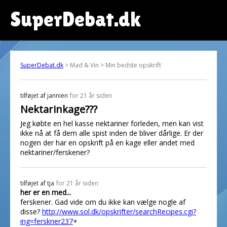
SuperDebat.dk
SuperDebat.dk
> Mad & Vin > Min bedste opskrift
tilføjet af
jannien
for 21 år siden
Nektarinkage???
Jeg købte en hel kasse nektariner forleden, men kan vist
ikke nå at få dem alle spist inden de bliver dårlige. Er der
nogen der har en opskrift på en kage eller andet med
nektariner/ferskener?
tilføjet af
tja
for 21 år siden
her er en med...
ferskener. Gad vide om du ikke kan vælge nogle af
disse?
http://www.sol.dk/opskrifter/searchRecipes.cgi?
ing=ferskner237
+