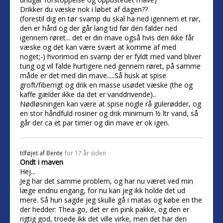
Drikker du væske nok i løbet af dagen??
(forestil dig en tør svamp du skal ha ned igennem et rør,
den er hård og der går lang tid før den falder ned
igennem røret... det er din mave også hvis den ikke får
væske og det kan være svært at komme af med
noget;-) hvorimod en svamp der er fyldt med vand bliver
tung og vil falde hurtigere ned gennem røret, på samme
måde er det med din mave.....Så husk at spise
groft/fiberrigt og drik en masse usødet væske (the og
kaffe gælder ikke da det er vanddrivende)..
Nødløsningen kan være at spise nogle rå gulerødder, og
en stor håndfuld rosiner og drik minimum ½ ltr vand, så
går der ca et par timer og din mave er ok igen.
tilføjet af
Bente
for 17 år siden
Ondt i maven
Hej...
Jeg har det samme problem, og har nu været ved min
læge endnu engang, for nu kan jeg ikk holde det ud
mere. Så hun sagde jeg skulle gå i matas og købe en the
der hedder: Thea-go, det er en pink pakke, og den er
rigtig god, troede ikk det ville virke, men det har den