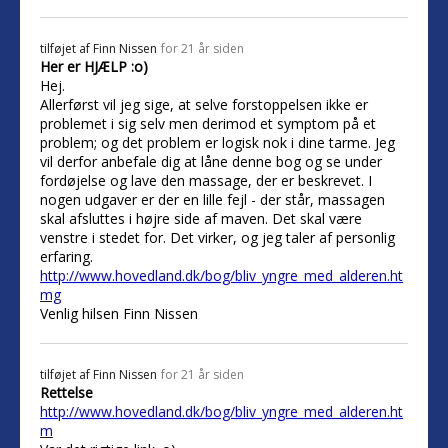
tilføjet af
Finn Nissen
for 21 år siden
Her er HJÆLP :o)
Hej.
Allerførst vil jeg sige, at selve forstoppelsen ikke er
problemet i sig selv men derimod et symptom på et
problem; og det problem er logisk nok i dine tarme. Jeg
vil derfor anbefale dig at låne denne bog og se under
fordøjelse og lave den massage, der er beskrevet. I
nogen udgaver er der en lille fejl - der står, massagen
skal afsluttes i højre side af maven. Det skal være
venstre i stedet for. Det virker, og jeg taler af personlig
erfaring.
http://www.hovedland.dk/bog/bliv_yngre_med_alderen.ht
mg
Venlig hilsen Finn Nissen
tilføjet af
Finn Nissen
for 21 år siden
Rettelse
http://www.hovedland.dk/bog/bliv_yngre_med_alderen.ht
m