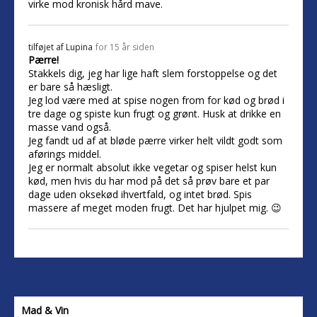
virke mod kronisk hård mave.
tilføjet af
Lupina
for 15 år siden
Pærre!
Stakkels dig, jeg har lige haft slem forstoppelse og det
er bare så hæsligt.
Jeg lod være med at spise nogen from for kød og brød i
tre dage og spiste kun frugt og grønt. Husk at drikke en
masse vand også.
Jeg fandt ud af at bløde pærre virker helt vildt godt som
aførings middel.
Jeg er normalt absolut ikke vegetar og spiser helst kun
kød, men hvis du har mod på det så prøv bare et par
dage uden oksekød ihvertfald, og intet brød. Spis
massere af meget moden frugt. Det har hjulpet mig. 😉
Mad & Vin