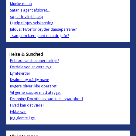
Munke musik
Satan´s agent afsløret...
søger friviligt hjælp
Hjælp til sjov selskabsleg
Jalousi: Hvorfor bryder danseparrene?
- sang om kærlighed du aldrig får?
Helse & Sundhed
Er blodtransfusioner farlige?
Fordele ved at være syg.
Lymfekirtler
Kvalme og dårlig mave
Rygere bliver ikke opereret
Vil gerne stoppe med at ryge.
Dronning Dorotheas badstue - spaophold
Hvad kan det være?
tykke svin
Jeg glemte lige.