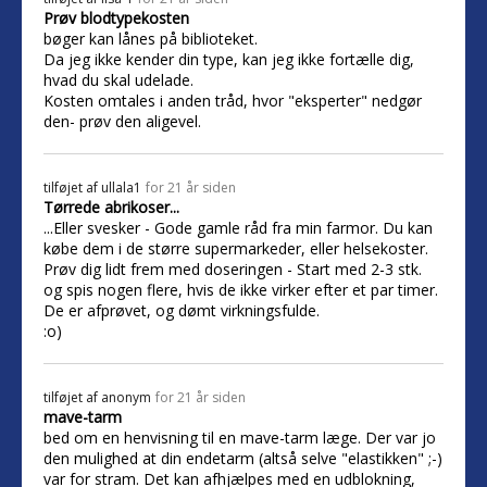
Prøv blodtypekosten
bøger kan lånes på biblioteket.
Da jeg ikke kender din type, kan jeg ikke fortælle dig,
hvad du skal udelade.
Kosten omtales i anden tråd, hvor "eksperter" nedgør
den- prøv den aligevel.
tilføjet af
ullala1
for 21 år siden
Tørrede abrikoser...
...Eller svesker - Gode gamle råd fra min farmor. Du kan
købe dem i de større supermarkeder, eller helsekoster.
Prøv dig lidt frem med doseringen - Start med 2-3 stk.
og spis nogen flere, hvis de ikke virker efter et par timer.
De er afprøvet, og dømt virkningsfulde.
:o)
tilføjet af
anonym
for 21 år siden
mave-tarm
bed om en henvisning til en mave-tarm læge. Der var jo
den mulighed at din endetarm (altså selve "elastikken" ;-)
var for stram. Det kan afhjælpes med en udblokning,