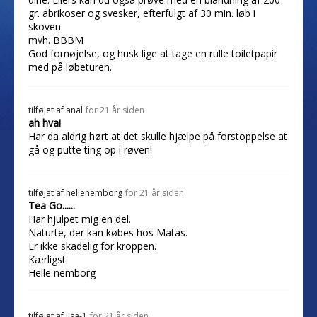
gr. abrikoser og svesker, efterfulgt af 30 min. løb i
skoven.
mvh. BBBM
God fornøjelse, og husk lige at tage en rulle toiletpapir
med på løbeturen.
tilføjet af
anal
for 21 år siden
ah hva!
Har da aldrig hørt at det skulle hjælpe på forstoppelse at
gå og putte ting op i røven!
tilføjet af
hellenemborg
for 21 år siden
Tea Go......
Har hjulpet mig en del.
Naturte, der kan købes hos Matas.
Er ikke skadelig for kroppen.
Kærligst
Helle nemborg
tilføjet af
lisa-1
for 21 år siden