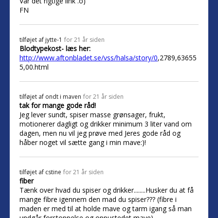
Var det rigtige link .o)
FN
tilføjet af
jytte-1
for 21 år siden
Blodtypekost- læs her:
http://www.aftonbladet.se/vss/halsa/story/0
,2789,63655
5,00.html
tilføjet af
ondt i maven
for 21 år siden
tak for mange gode råd!
Jeg lever sundt, spiser masse grønsager, frukt,
motionerer dagligt og drikker minimum 3 liter vand om
dagen, men nu vil jeg prøve med Jeres gode råd og
håber noget vil sætte gang i min mave:)!
tilføjet af
cstine
for 21 år siden
fiber
Tænk over hvad du spiser og drikker........Husker du at få
mange fibre igennem den mad du spiser??? (fibre i
maden er med til at holde mave og tarm igang så man
undgår forstoppelse og oppustedet mave)