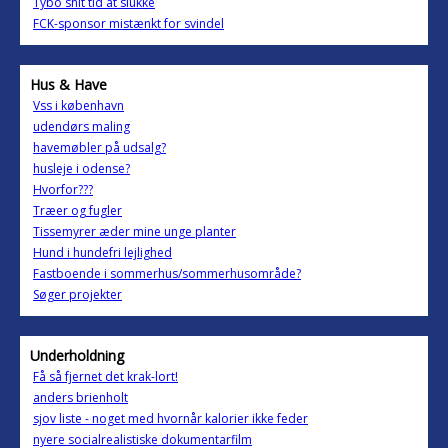
Tybo shit tid at slukke
FCK-sponsor mistænkt for svindel
Hus & Have
Vss i københavn
udendørs maling
havemøbler på udsalg?
husleje i odense?
Hvorfor???
Træer og fugler
Tissemyrer æder mine unge planter
Hund i hundefri lejlighed
Fastboende i sommerhus/sommerhusområde?
Søger projekter
Underholdning
Få så fjernet det krak-lort!
anders brienholt
sjov liste - noget med hvornår kalorier ikke feder
nyere socialrealistiske dokumentarfilm