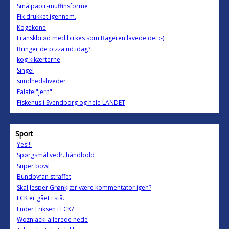
Små papir-muffinsforme
Fik drukket igennem.
Kogekone
Franskbrød med birkes som Bageren lavede det :-)
Bringer de pizza ud idag?
kog kikærterne
Singel
sundhedshveder
Falafel"jern"
Fiskehus i Svendborg og hele LANDET
Sport
Yes!!!
Spørgsmål vedr. håndbold
Super bowl
Bundbyfan straffet
Skal Jesper Grønkjær være kommentator igen?
FCK er gået i stå.
Ender Eriksen i FCK?
Wozniacki allerede nede