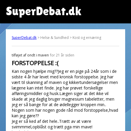
SuperDebat.dk
SuperDebat.dk
> Helse & Sundhed > Kost og ernæring
tilføjet af
ondt i maven
for 21 år siden
FORSTOPPELSE :(
Kan nogen hjælpe mig??Jeg er en pige på 24år som i de
sidste 4 år har levet med kronisk forstoppelse. Jeg har
vært til skanning af maven og kikkertundersøgelser men
lægene kan intet finde. Jeg har prøvet forskellige
afføringsmiddler og husk.Lægen siger at det ikke vil
skade at jeg daglig bruger magnesium tabeletter, men
jeg er så bange for at de ødellegger kroppen min..
Nogen som har nogen gode råd mod forstoppelse,hvad
kan jeg gøre??
Jeg er så ked af det hele..Trætt av at være
svimmmel,opblåst og trætt pga min mave!