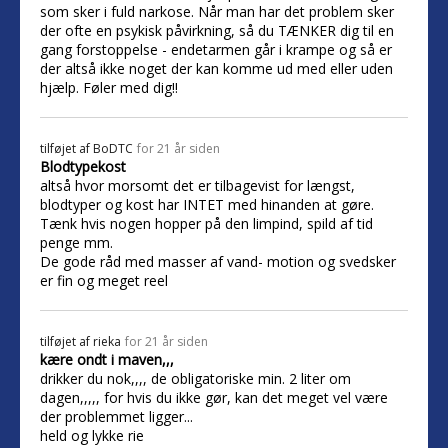
som sker i fuld narkose. Når man har det problem sker
der ofte en psykisk påvirkning, så du TÆNKER dig til en
gang forstoppelse - endetarmen går i krampe og så er
der altså ikke noget der kan komme ud med eller uden
hjælp. Føler med dig!!
tilføjet af
BoDTC
for 21 år siden
Blodtypekost
altså hvor morsomt det er tilbagevist for længst,
blodtyper og kost har INTET med hinanden at gøre.
Tænk hvis nogen hopper på den limpind, spild af tid
penge mm.
De gode råd med masser af vand- motion og svedsker
er fin og meget reel
tilføjet af
rieka
for 21 år siden
kære ondt i maven,,,
drikker du nok,,,, de obligatoriske min. 2 liter om
dagen,,,,, for hvis du ikke gør, kan det meget vel være
der problemmet ligger...
held og lykke rie