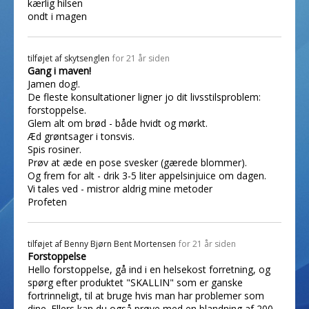
kærlig hilsen
ondt i magen
tilføjet af
skytsenglen
for 21 år siden
Gang i maven!
Jamen dog!.
De fleste konsultationer ligner jo dit livsstilsproblem:
forstoppelse.
Glem alt om brød - både hvidt og mørkt.
Æd grøntsager i tonsvis.
Spis rosiner.
Prøv at æde en pose svesker (gærede blommer).
Og frem for alt - drik 3-5 liter appelsinjuice om dagen.
Vi tales ved - mistror aldrig mine metoder
Profeten
tilføjet af
Benny Bjørn Bent Mortensen
for 21 år siden
Forstoppelse
Hello forstoppelse, gå ind i en helsekost forretning, og
spørg efter produktet "SKALLIN" som er ganske
fortrinneligt, til at bruge hvis man har problemer som
dine. Ellers kan du også prøve med en blandning af 200