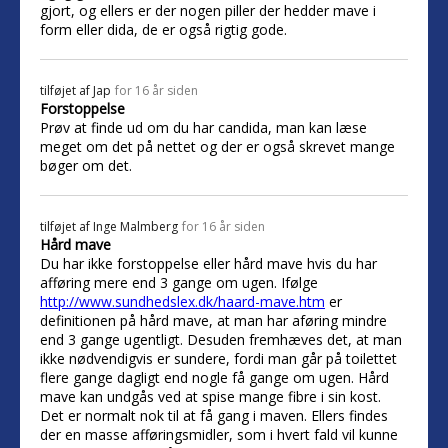
gjort, og ellers er der nogen piller der hedder mave i
form eller dida, de er også rigtig gode.
tilføjet af
Jap
for 16 år siden
Forstoppelse
Prøv at finde ud om du har candida, man kan læse
meget om det på nettet og der er også skrevet mange
bøger om det.
tilføjet af
Inge Malmberg
for 16 år siden
Hård mave
Du har ikke forstoppelse eller hård mave hvis du har
afføring mere end 3 gange om ugen. Ifølge
http://www.sundhedslex.dk/haard-mave.htm
er
definitionen på hård mave, at man har aføring mindre
end 3 gange ugentligt. Desuden fremhæves det, at man
ikke nødvendigvis er sundere, fordi man går på toilettet
flere gange dagligt end nogle få gange om ugen. Hård
mave kan undgås ved at spise mange fibre i sin kost.
Det er normalt nok til at få gang i maven. Ellers findes
der en masse afføringsmidler, som i hvert fald vil kunne