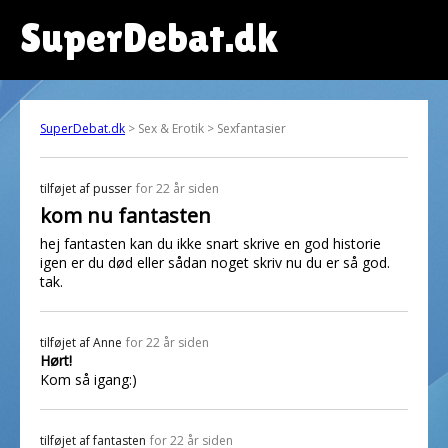
SuperDebat.dk
SuperDebat.dk
> Sex & Erotik > Sexfantasier
tilføjet af
pusser
for 22 år siden
kom nu fantasten
hej fantasten kan du ikke snart skrive en god historie
igen er du død eller sådan noget skriv nu du er så god.
tak.
tilføjet af
Anne
for 22 år siden
Hørt!
Kom så igang:)
tilføjet af
fantasten
for 22 år siden