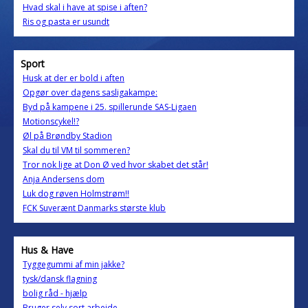
Hvad skal i have at spise i aften?
Ris og pasta er usundt
Sport
Husk at der er bold i aften
Opgør over dagens sasligakampe:
Byd på kampene i 25. spillerunde SAS-Ligaen
Motionscykel!?
Øl på Brøndby Stadion
Skal du til VM til sommeren?
Tror nok lige at Don Ø ved hvor skabet det står!
Anja Andersens dom
Luk dog røven Holmstrøm!!
FCK Suverænt Danmarks største klub
Hus & Have
Tyggegummi af min jakke?
tysk/dansk flagning
bolig råd - hjælp
Bruger selv sort arbejde.