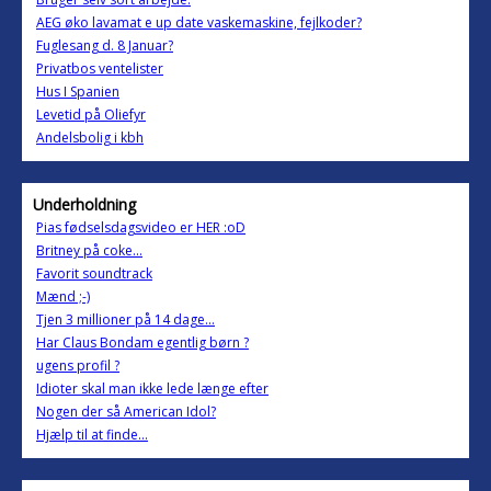
AEG øko lavamat e up date vaskemaskine, fejlkoder?
Fuglesang d. 8 Januar?
Privatbos ventelister
Hus I Spanien
Levetid på Oliefyr
Andelsbolig i kbh
Underholdning
Pias fødselsdagsvideo er HER :oD
Britney på coke...
Favorit soundtrack
Mænd ;-)
Tjen 3 millioner på 14 dage...
Har Claus Bondam egentlig børn ?
ugens profil ?
Idioter skal man ikke lede længe efter
Nogen der så American Idol?
Hjælp til at finde...