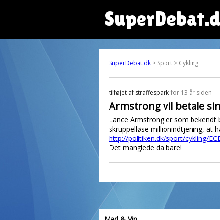
SuperDebat.
SuperDebat.dk
> Sport > Cykling
tilføjet af
straffespark
for 13 år siden
Armstrong vil betale si
Lance Armstrong er som bekendt blev
skruppelløse millionindtjening, at h
http://politiken.dk/sport/cykling/
Det manglede da bare!
Mad & Vin