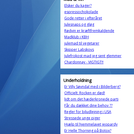
Elsker du kager?
espressochokolade
Gode retter i efteråret
Julesnaps og gløg
Rødvin er kræftfremkaldende
Madklub i KBH
julemad til vegetarer
Skipper Labskovs
Julefrokost mad jeg sent glemmer
Chardonnay - VIGTIGT!!
Underholdning
Er Villy Søvndal med i Bilderberg?
Officielt: Rocken er død!
lidt om det hæderkronede parti
Får du dækket dine behov ??
Regler for biludlejning i USA
Stressede unge piger
Hjælp til hjemmelavet jeopardy
Er Helle Thorning på Botox?