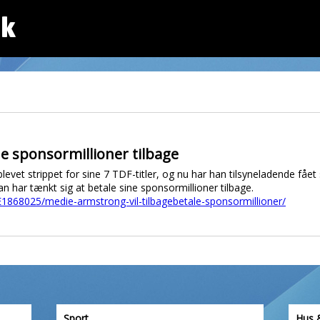
dk
ne sponsormillioner tilbage
et strippet for sine 7 TDF-titler, og nu har han tilsyneladende fået 
an har tænkt sig at betale sine sponsormillioner tilbage.
ECE1868025/medie-armstrong-vil-tilbagebetale-sponsormillioner/
Sport
Hus 