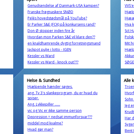
Genudsendelse af Danmark-USA kampen?
VVS'e
Franske frøgnaskere SNØD
Hjælp
Pelés hovedstødsmål på YouTube?
Hjææl
Er Parker S&E (FCK) på konkursens rand?
Hva k
Don Ø stopper inden fire år
Sct H
Hvordan mon Parken S&E vil klare den??
Polsk
en knaldhamrende dygtig forretningsmand
Mit h
Jackpot pulje i lotto - IGEN
Hjælp
Kessler vs Ward
Akku
Kessler vs Ward - knock out???
SØGER
Helse & Sundhed
Alle 
Hjælpende hænder søges.
Troen
ang. Tv 3's slankeprogram, du er hvad du
Hvorf
spiser.
Sohn 
Ang. Lykkepiller ......
Jeg e
vic og Vic er ikke samme person
Krudt
Depression = nedsat immunforsvar???
Har d
middel mod kvalme?
Syge
Hvad gør man?
Bent 