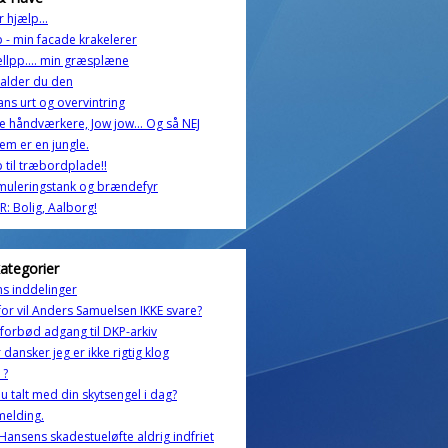
r hjælp...
 - min facade krakelerer
lpp.... min græsplæne
alder du den
ans urt og overvintring
e håndværkere, Jow jow... Og så NEJ
jem er en jungle.
 til træbordplade!!
muleringstank og brændefyr
: Bolig, Aalborg!
kategorier
s inddelinger
or vil Anders Samuelsen IKKE svare?
forbød adgang til DKP-arkiv
r dansker jeg er ikke rigtig klog
 ?
u talt med din skytsengel i dag?
melding.
Hansens skadestueløfte aldrig indfriet