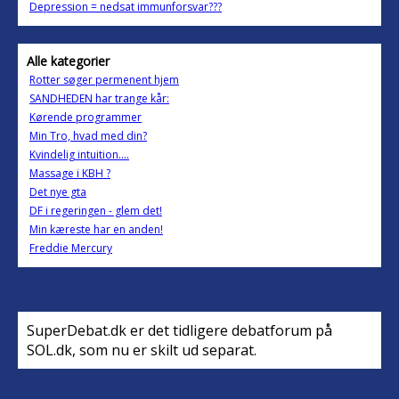
Depression = nedsat immunforsvar???
Alle kategorier
Rotter søger permenent hjem
SANDHEDEN har trange kår:
Kørende programmer
Min Tro, hvad med din?
Kvindelig intuition....
Massage i KBH ?
Det nye gta
DF i regeringen - glem det!
Min kæreste har en anden!
Freddie Mercury
SuperDebat.dk er det tidligere debatforum på
SOL.dk, som nu er skilt ud separat.