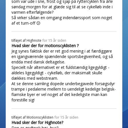
som var ude i sne, frost og sjap på ryttercyklen fra årle
søndag morgen for at glæde sig til at se cykelløb inde i
varmen efterfølgende?
Så virker sådan en omgang indendørssport som noget
af et turn-off 😕
tilføjet af
Highnote
for 15 år siden
Hvad sker der for motionscyklisten ?
Jeg synes faktisk der er ret god mening i at færdiggøre
en igangværende spændende sportsbegivenhed, og så
endda med dansk deltagelse.
Specielt når alternativet er et fuldstændig ligegyldigt -
aldeles ligegyldigt - cykelløb, der maksimalt skulle
dækkes med webstream.
At se denne samling dopede underbegavede forsøgsdyr
trampe i pedalerne mellem to uendeligt kedelige belgisk-
flamske byer er vel noget af det kedeligste man kan
forestille sig!
tilføjet af
Motionscyklisten
for 15 år siden
Hvad sker der for Highnote?
Den er godtnok høj, hva?