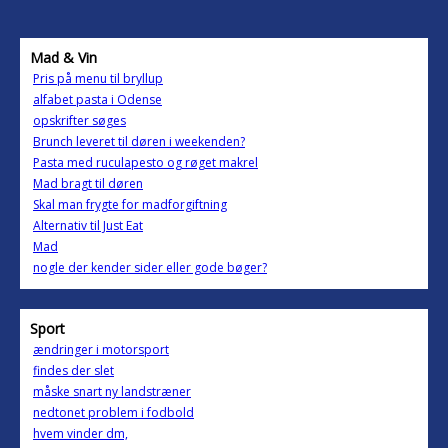
Mad & Vin
Pris på menu til bryllup
alfabet pasta i Odense
opskrifter søges
Brunch leveret til døren i weekenden?
Pasta med ruculapesto og røget makrel
Mad bragt til døren
Skal man frygte for madforgiftning
Alternativ til Just Eat
Mad
nogle der kender sider eller gode bøger?
Sport
ændringer i motorsport
findes der slet
måske snart ny landstræner
nedtonet problem i fodbold
hvem vinder dm,