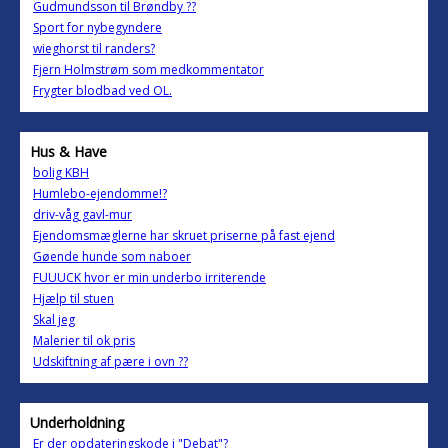
Gudmundsson til Brøndby ??
Sport for nybegyndere
wieghorst til randers?
Fjern Holmstrøm som medkommentator
Frygter blodbad ved OL.
Hus & Have
bolig KBH
Humlebo-ejendomme!?
driv-våg gavl-mur
Ejendomsmæglerne har skruet priserne på fast ejend
Gøende hunde som naboer
FUUUCK hvor er min underbo irriterende
Hjælp til stuen
Skal jeg
Malerier til ok pris
Udskiftning af pære i ovn ??
Underholdning
Er der opdateringskode i "Debat"?