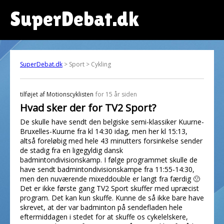
SuperDebat.dk
SuperDebat.dk
> Sport > Cykling
tilføjet af
Motionscyklisten
for 15 år siden
Hvad sker der for TV2 Sport?
De skulle have sendt den belgiske semi-klassiker Kuurne-
Bruxelles-Kuurne fra kl 14:30 idag, men her kl 15:13,
altså foreløbig med hele 43 minutters forsinkelse sender
de stadig fra en ligegyldig dansk
badmintondivisionskamp. I følge programmet skulle de
have sendt badmintondivisionskampe fra 11:55-14:30,
men den nuværende mixeddouble er langt fra færdig 🙁
Det er ikke første gang TV2 Sport skuffer med upræcist
program. Det kan kun skuffe. Kunne de så ikke bare have
skrevet, at der var badminton på sendefladen hele
eftermiddagen i stedet for at skuffe os cykelelskere,