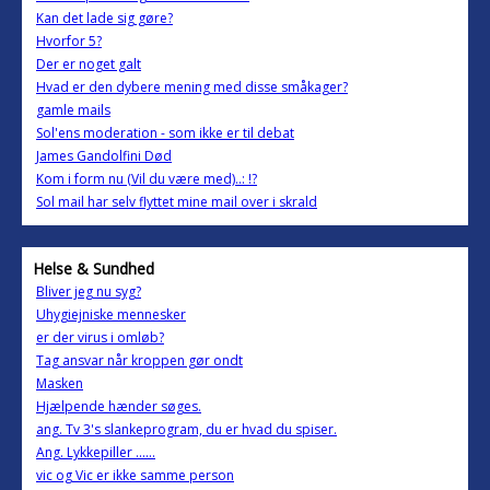
Kan det lade sig gøre?
Hvorfor 5?
Der er noget galt
Hvad er den dybere mening med disse småkager?
gamle mails
Sol'ens moderation - som ikke er til debat
James Gandolfini Død
Kom i form nu (Vil du være med)..: !?
Sol mail har selv flyttet mine mail over i skrald
Helse & Sundhed
Bliver jeg nu syg?
Uhygiejniske mennesker
er der virus i omløb?
Tag ansvar når kroppen gør ondt
Masken
Hjælpende hænder søges.
ang. Tv 3's slankeprogram, du er hvad du spiser.
Ang. Lykkepiller ......
vic og Vic er ikke samme person