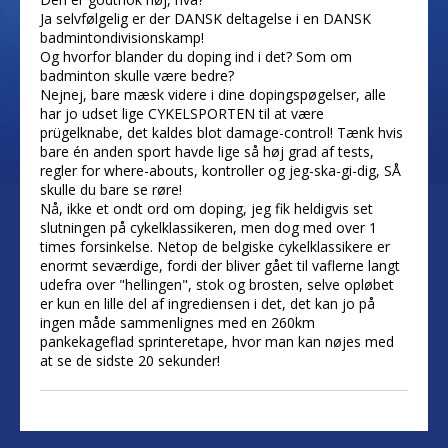
Ja selvfølgelig er der DANSK deltagelse i en DANSK
badmintondivisionskamp!
Og hvorfor blander du doping ind i det? Som om
badminton skulle være bedre?
Nejnej, bare mæsk videre i dine dopingspøgelser, alle
har jo udset lige CYKELSPORTEN til at være
prügelknabe, det kaldes blot damage-control! Tænk hvis
bare én anden sport havde lige så høj grad af tests,
regler for where-abouts, kontroller og jeg-ska-gi-dig, SÅ
skulle du bare se røre!
Nå, ikke et ondt ord om doping, jeg fik heldigvis set
slutningen på cykelklassikeren, men dog med over 1
times forsinkelse. Netop de belgiske cykelklassikere er
enormt seværdige, fordi der bliver gået til vaflerne langt
udefra over "hellingen", stok og brosten, selve opløbet
er kun en lille del af ingrediensen i det, det kan jo på
ingen måde sammenlignes med en 260km
pankekageflad sprinteretape, hvor man kan nøjes med
at se de sidste 20 sekunder!