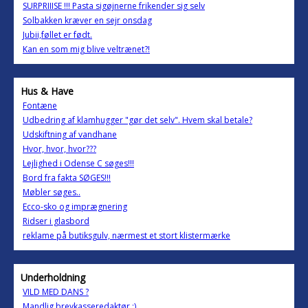
SURPRIIISE !!! Pasta sigøjnerne frikender sig selv
Solbakken kræver en sejr onsdag
Jubii,føllet er født.
Kan en som mig blive veltrænet?!
Hus & Have
Fontæne
Udbedring af klamhugger "gør det selv". Hvem skal betale?
Udskiftning af vandhane
Hvor, hvor, hvor???
Lejlighed i Odense C søges!!!
Bord fra fakta SØGES!!!
Møbler søges..
Ecco-sko og imprægnering
Ridser i glasbord
reklame på butiksgulv, nærmest et stort klistermærke
Underholdning
VILD MED DANS ?
Mandlig brevkasseredaktør ;)