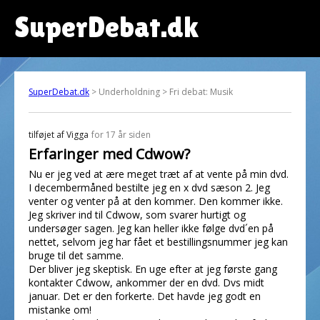
SuperDebat.dk
SuperDebat.dk
> Underholdning > Fri debat: Musik
tilføjet af
Vigga
for 17 år siden
Erfaringer med Cdwow?
Nu er jeg ved at ære meget træt af at vente på min dvd.
I decembermåned bestilte jeg en x dvd sæson 2. Jeg
venter og venter på at den kommer. Den kommer ikke.
Jeg skriver ind til Cdwow, som svarer hurtigt og
undersøger sagen. Jeg kan heller ikke følge dvd´en på
nettet, selvom jeg har fået et bestillingsnummer jeg kan
bruge til det samme.
Der bliver jeg skeptisk. En uge efter at jeg første gang
kontakter Cdwow, ankommer der en dvd. Dvs midt
januar. Det er den forkerte. Det havde jeg godt en
mistanke om!