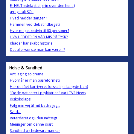
Er HELT ødelagt af grin over den her :-)
ærligt talt,SOL
Hvad hedder sangen?
Flammen ved debatindlæget?
Hvor meget rødvin til 60 personer?
HVA HEDDER EN VÅD MIS PÅ TYSK?
Khader har skabt historie
Det allerværste man kan være...?
Helse & Sundhed
Anti aging solcreme
Hvornår er man pæreformet?
Har du fået korrigeret forskellige længde ben?
"Døde patienter i psykiatrien" var i TV2 News
diskokolaps
Følg min vej til mit bedre jeg...
Sved...
Retarderet og uden indtægt
Meninger om denne diæt
Sundhed og fødevaremærker