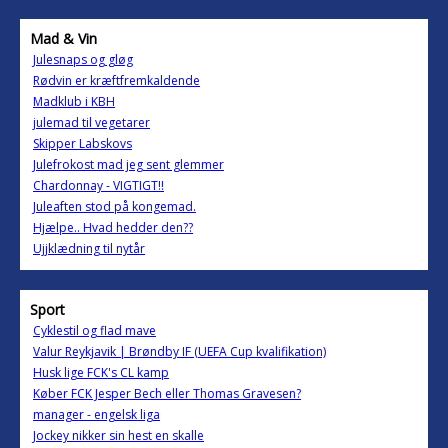
Mad & Vin
Julesnaps og gløg
Rødvin er kræftfremkaldende
Madklub i KBH
julemad til vegetarer
Skipper Labskovs
Julefrokost mad jeg sent glemmer
Chardonnay - VIGTIGT!!
Juleaften stod på kongemad.
Hjælpe.. Hvad hedder den??
Ujjklædning til nytår
Sport
Cyklestil og flad mave
Valur Reykjavik | Brøndby IF (UEFA Cup kvalifikation)
Husk lige FCK's CL kamp
Køber FCK Jesper Bech eller Thomas Gravesen?
manager - engelsk liga
Jockey nikker sin hest en skalle