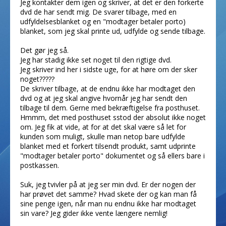
Jeg kontakter dem igen og skriver, at det er den forkerte
dvd de har sendt mig. De svarer tilbage, med en
udfyldelsesblanket og en "modtager betaler porto)
blanket, som jeg skal printe ud, udfylde og sende tilbage.
Det gør jeg så.
Jeg har stadig ikke set noget til den rigtige dvd.
Jeg skriver ind her i sidste uge, for at høre om der sker
noget?????
De skriver tilbage, at de endnu ikke har modtaget den
dvd og at jeg skal angive hvornår jeg har sendt den
tilbage til dem. Gerne med bekræftigelse fra posthuset.
Hmmm, det med posthuset sstod der absolut ikke noget
om. Jeg fik at vide, at for at det skal være så let for
kunden som muligt, skulle man netop bare udfylde
blanket med et forkert tilsendt produkt, samt udprinte
"modtager betaler porto" dokumentet og så ellers bare i
postkassen.
Suk, jeg tvivler på at jeg ser min dvd. Er der nogen der
har prøvet det samme? Hvad skete der og kan man få
sine penge igen, når man nu endnu ikke har modtaget
sin vare? Jeg gider ikke vente længere nemlig!