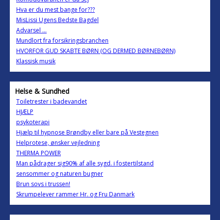
Hva er du mest bange for???
MisLissi Ugens Bedste Bagdel
Advarsel ...
Mundlort fra forsikringsbranchen
HVORFOR GUD SKABTE BØRN (OG DERMED BØRNEBØRN)
Klassisk musik
Helse & Sundhed
Toiletrester i badevandet
HJÆLP
psykoterapi
Hjælp til hypnose Brøndby eller bare på Vestegnen
Helprotese, ønsker vejledning
THERMA POWER
Man pådrager sig90% af alle sygd. i fostertilstand
sensommer og naturen bugner
Brun sovs i trussen!
Skrumpelever rammer Hr. og Fru Danmark