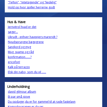
"Teflon", "intetsigende" og "kedelig"
Hold op hvor spiller herrerne godt
Hus & Have
Jernvitrol hvad er det
søger...
Ukrudt - enhver haveejers mareridt ?
Nyudsprungne bøgegrene
Sandjord og myg
Mug, svamp og råd
konfirmation.......?
ericofon!
Kalk på terrazzo
Elsk din nabo, som du vil ......
Underholdning
david gilmour album
Et par små sjove
Du opdager,du er for gammel til at rasle fastelavn
Komodovaranen er da sej