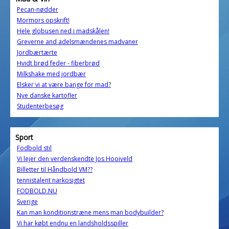
Pecan-nødder
Mormors opskrift!
Hele globusen ned i madskålen!
Greverne and adelsmændenes madvaner
Jordbærtærte
Hvidt brød feder - fiberbrød
Milkshake med jordbær
Elsker vi at være bange for mad?
Nye danske kartofler
Studenterbesøg
Sport
Fodbold stil
Vi lejer den verdenskendte Jos Hooiveld
Billetter til Håndbold VM??
tennistalent narkosigtet
FODBOLD.NU
Sverige
Kan man konditionstræne mens man bodybuilder?
Vi har købt endnu en landsholdsspiller