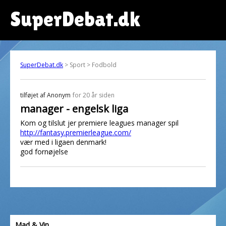
SuperDebat.dk
SuperDebat.dk
> Sport > Fodbold
tilføjet af
Anonym
for 20 år siden
manager - engelsk liga
Kom og tilslut jer premiere leagues manager spil
http://fantasy.premierleague.com/
vær med i ligaen denmark!
god fornøjelse
Mad & Vin