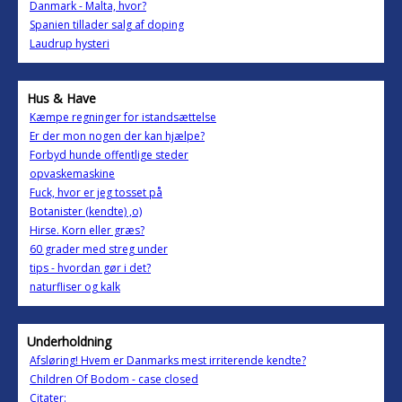
Danmark - Malta, hvor?
Spanien tillader salg af doping
Laudrup hysteri
Hus & Have
Kæmpe regninger for istandsættelse
Er der mon nogen der kan hjælpe?
Forbyd hunde offentlige steder
opvaskemaskine
Fuck, hvor er jeg tosset på
Botanister (kendte) ,o)
Hirse. Korn eller græs?
60 grader med streg under
tips - hvordan gør i det?
naturfliser og kalk
Underholdning
Afsløring! Hvem er Danmarks mest irriterende kendte?
Children Of Bodom - case closed
Citater: