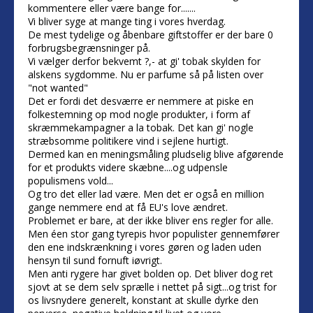
kommentere eller være bange for.......
Vi bliver syge at mange ting i vores hverdag.
De mest tydelige og åbenbare giftstoffer er der bare 0
forbrugsbegrænsninger på.
Vi vælger derfor bekvemt ?,- at gi' tobak skylden for
alskens sygdomme. Nu er parfume så på listen over
"not wanted"
Det er fordi det desværre er nemmere at piske en
folkestemning op mod nogle produkter, i form af
skræmmekampagner a la tobak. Det kan gi' nogle
stræbsomme politikere vind i sejlene hurtigt.
Dermed kan en meningsmåling pludselig blive afgørende
for et produkts videre skæbne....og udpensle
populismens vold...
Og tro det eller lad være. Men det er også en million
gange nemmere end at få EU's love ændret.
Problemet er bare, at der ikke bliver ens regler for alle.
Men éen stor gang tyrepis hvor populister gennemfører
den ene indskrænkning i vores gøren og laden uden
hensyn til sund fornuft iøvrigt.
Men anti rygere har givet bolden op. Det bliver dog ret
sjovt at se dem selv sprælle i nettet på sigt...og trist for
os livsnydere generelt, konstant at skulle dyrke den