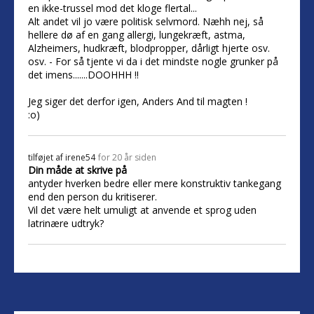
en ikke-trussel mod det kloge flertal...
Alt andet vil jo være politisk selvmord. Næhh nej, så
hellere dø af en gang allergi, lungekræft, astma,
Alzheimers, hudkræft, blodpropper, dårligt hjerte osv.
osv. - For så tjente vi da i det mindste nogle grunker på
det imens.......DOOHHH !!
Jeg siger det derfor igen, Anders And til magten !
:o)
tilføjet af
irene54
for 20 år siden
Din måde at skrive på
antyder hverken bedre eller mere konstruktiv tankegang
end den person du kritiserer.
Vil det være helt umuligt at anvende et sprog uden
latrinære udtryk?