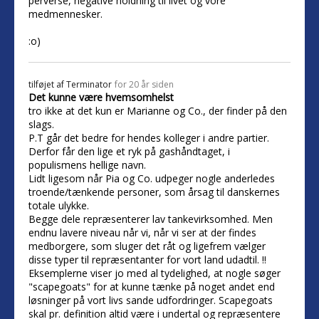
perverse, negative holdning til livet og vore
medmennesker.
:o)
tilføjet af
Terminator
for 20 år siden
Det kunne være hvemsomhelst
tro ikke at det kun er Marianne og Co., der finder på den
slags.
P.T går det bedre for hendes kolleger i andre partier.
Derfor får den lige et ryk på gashåndtaget, i
populismens hellige navn.
Lidt ligesom når Pia og Co. udpeger nogle anderledes
troende/tænkende personer, som årsag til danskernes
totale ulykke.
Begge dele repræsenterer lav tankevirksomhed. Men
endnu lavere niveau når vi, når vi ser at der findes
medborgere, som sluger det råt og ligefrem vælger
disse typer til repræsentanter for vort land udadtil. !!
Eksemplerne viser jo med al tydelighed, at nogle søger
"scapegoats" for at kunne tænke på noget andet end
løsninger på vort livs sande udfordringer. Scapegoats
skal pr. definition altid være i undertal og repræsentere