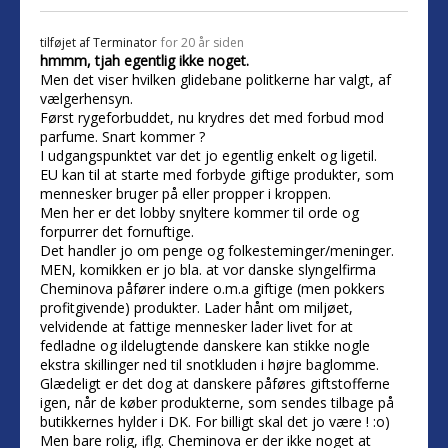
tilføjet af
Terminator
for 20 år siden
hmmm, tjah egentlig ikke noget.
Men det viser hvilken glidebane politkerne har valgt, af
vælgerhensyn.
Først rygeforbuddet, nu krydres det med forbud mod
parfume. Snart kommer ?
I udgangspunktet var det jo egentlig enkelt og ligetil.
EU kan til at starte med forbyde giftige produkter, som
mennesker bruger på eller propper i kroppen.
Men her er det lobby snyltere kommer til orde og
forpurrer det fornuftige.
Det handler jo om penge og folkesteminger/meninger.
MEN, komikken er jo bla. at vor danske slyngelfirma
Cheminova påfører indere o.m.a giftige (men pokkers
profitgivende) produkter. Lader hånt om miljøet,
velvidende at fattige mennesker lader livet for at
fedladne og ildelugtende danskere kan stikke nogle
ekstra skillinger ned til snotkluden i højre baglomme.
Glædeligt er det dog at danskere påføres giftstofferne
igen, når de køber produkterne, som sendes tilbage på
butikkernes hylder i DK. For billigt skal det jo være ! :o)
Men bare rolig, iflg. Cheminova er der ikke noget at