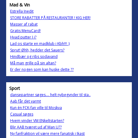
Mad & Vin
Estrella Inedit
STORE RABATTER PÅ RESTAURANTER ! KIG HER!
Masser af rabat
Gratis MenuCard!
Hvad putter I i?
Lad os starte en madklub i Kbh!!! :)
Sprut! Øhh, hedder det Sauers?
Hindbær og ribs sodavand
Må man grille på sin altan?
Er der nogen som kan huske dette ??
Sport
dansepartner søges.... helt nybegynder til sta..
Aab får det varmt
Kun én FCK-fan ville til Moskva
Casual søges
Hvem vinder VM ENkeltstarten?
Blir AAB tværet ud af Man U??
Ny fanfraktion vil være mere fanatisk i Ikast