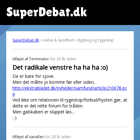
SuperDebat.dk
SuperDebat.dk
> Helse & Sundhed > Rygning og rygestop
tilføjet af
Terminator
for 20 år siden
Det radikale venstre ha ha ha :o)
De er bare for sjove.
Men det måtte jo komme før eller siden,
http://ekstrabladet.dk/nyheder/samfund/article210678.ec
e
Ved ikke om relationen til rygestop/forbud/hysteri gør, at
dette er det rette forum for tråden.
Men galskaben er sluppet løs...
:-)
tilføjet af
vanallan
for 20 år siden