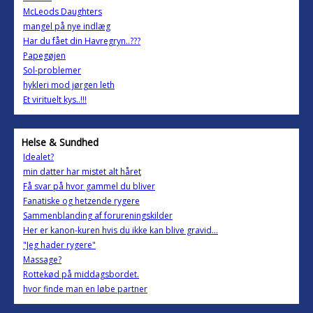
McLeods Daughters
mangel på nye indlæg
Har du fået din Havregryn..???
Papegøjen
Sol-problemer
hykleri mod jørgen leth
Et virituelt kys..!!!
Helse & Sundhed
Idealet?
min datter har mistet alt håret
Få svar på hvor gammel du bliver
Fanatiske og hetzende rygere
Sammenblanding af forureningskilder
Her er kanon-kuren hvis du ikke kan blive gravid...
"Jeg hader rygere"
Massage?
Rottekød på middagsbordet.
hvor finde man en løbe partner