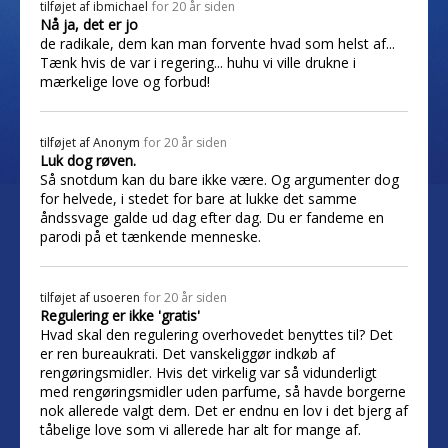
tilføjet af
ibmichael
for 20 år siden
Nå ja, det er jo
de radikale, dem kan man forvente hvad som helst af...
Tænk hvis de var i regering... huhu vi ville drukne i
mærkelige love og forbud!
tilføjet af
Anonym
for 20 år siden
Luk dog røven.
Så snotdum kan du bare ikke være. Og argumenter dog
for helvede, i stedet for bare at lukke det samme
åndssvage galde ud dag efter dag. Du er fandeme en
parodi på et tænkende menneske.
tilføjet af
usoeren
for 20 år siden
Regulering er ikke 'gratis'
Hvad skal den regulering overhovedet benyttes til? Det
er ren bureaukrati. Det vanskeliggør indkøb af
rengøringsmidler. Hvis det virkelig var så vidunderligt
med rengøringsmidler uden parfume, så havde borgerne
nok allerede valgt dem. Det er endnu en lov i det bjerg af
tåbelige love som vi allerede har alt for mange af.