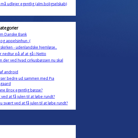
må udlejer egentlig (alm.boligselskab)
kategorier
om Danske Bank
 og appelsinhun :(
uskirken - udenlandske hjemløse..
år nedtur på af at gå i Netto
 der ved hvad cirkusbøssen nu skal
af android
e ser bedre ud sammen med Pia
sgaard
ane Brox egentlig bøsse?
 ved at få julen til at løbe rundt?
u svært ved at få julen til at løbe rundt?