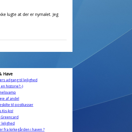
ke lugte at der er nymalet. Jeg
& Have
ers adgang til lejlighed
l en historie?:-)
melsvamp
eje af andel
skilte til postkasser
s Kis-kis!
- Greencard
 lelighed
er fra kirkegården i haven ?