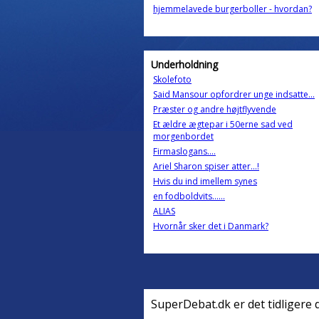
hjemmelavede burgerboller - hvordan?
Underholdning
Skolefoto
Said Mansour opfordrer unge indsatte...
Præster og andre højtflyvende
Et ældre ægtepar i 50erne sad ved
morgenbordet
Firmaslogans....
Ariel Sharon spiser atter...!
Hvis du ind imellem synes
en fodboldvits......
ALIAS
Hvornår sker det i Danmark?
SuperDebat.dk er det tidligere 