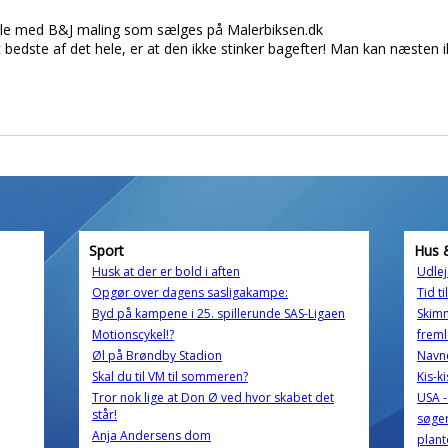
male med B&J maling som sælges på Malerbiksen.dk
bedste af det hele, er at den ikke stinker bagefter! Man kan næsten ik
Sport
Hus 
Husk at der er bold i aften
Udlej
Opgør over dagens sasligakampe:
Tid ti
Byd på kampene i 25. spillerunde SAS-Ligaen
Skim
Motionscykel!?
freml
Øl på Brøndby Stadion
Navne
Skal du til VM til sommeren?
Kis-ki
Tror nok lige at Don Ø ved hvor skabet det
USA 
står!
søger
Anja Andersens dom
plant