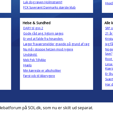
Luk dog røven Holmstrøm!!
Hvad 
FCK Suverænt Danmarks største klub
Helse & Sundhed
Alle 
DARY til grin 2
SRP 
Gode råd ang. ligtorn søges
21 år
Er ved at falde fra hinanden.
Krist
Læger fraværsmelder gravide på grund af røg
Jeg f
Nu må i stoppe hetzen mod rygere
Nogen
lave?
Undskyld.
Root 
Mek Pek Tillykke
Lins
Hjælp
Kjær
Min kæreste er alkoholiker
Er Sh
Først job til ikkerygere
Svært
Har d
debatforum på SOL.dk, som nu er skilt ud separat.