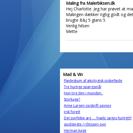
Maling fra Malerbiksen.dk
Hej Charlotte. Jeg har prøvet at 
Malingen dækker rigtig godt og det 
brugte B&J 5 glans 5
Venlig hilsen
Mette
Mad & Vin
Flødeskum af økologisk piskefløde
Tre hurtige spørgsmål
Hun tog den i munden..
Storkage?
Anne Larsen opskrift savnes
irsk forett
Det perfekte æg .... hjælp søges hurtigt!!!
spidstegte / rôtisseri-ovn
Herman kage