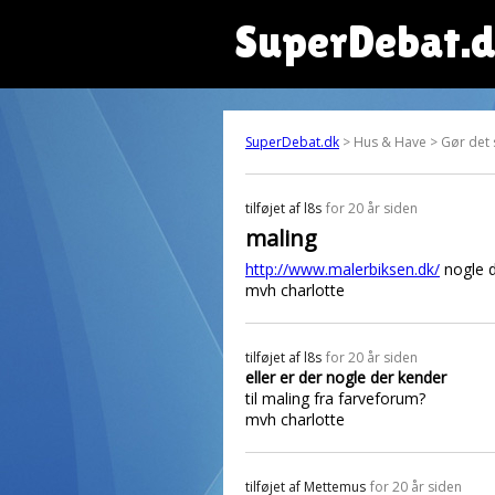
SuperDebat.
SuperDebat.dk
> Hus & Have > Gør det 
tilføjet af
l8s
for 20 år siden
maling
http://www.malerbiksen.dk/
nogle d
mvh charlotte
tilføjet af
l8s
for 20 år siden
eller er der nogle der kender
til maling fra farveforum?
mvh charlotte
tilføjet af
Mettemus
for 20 år siden