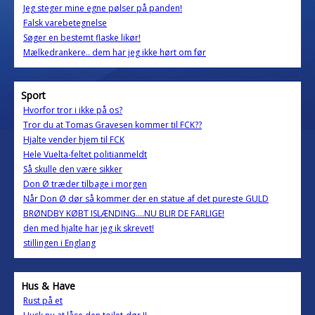
Jeg steger mine egne pølser på panden!
Falsk varebetegnelse
Søger en bestemt flaske likør!
Mælkedrankere.. dem har jeg ikke hørt om før
Sport
Hvorfor tror i ikke på os?
Tror du at Tomas Gravesen kommer til FCK??
Hjalte vender hjem til FCK
Hele Vuelta-feltet politianmeldt
Så skulle den være sikker
Don Ø træder tilbage i morgen
Når Don Ø dør så kommer der en statue af det pureste GULD
BRØNDBY KØBT ISLÆNDING....NU BLIR DE FARLIGE!
den med hjalte har jeg ik skrevet!
stillingen i Englang
Hus & Have
Rust på et