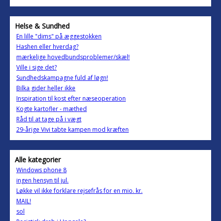
Helse & Sundhed
En lille "dims" på æggestokken
Hashen eller hverdag?
mærkelige hovedbundsproblemer/skæl!
Ville i sige det?
Sundhedskampagne fuld af løgn!
Bilka gider heller ikke
Inspiration til kost efter næseoperation
Kogte kartofler - mæthed
Råd til at tage på i vægt
29-årige Vivi tabte kampen mod kræften
Alle kategorier
Windows phone 8
ingen hensyn til jul.
Løkke vil ikke forklare rejsefrås for en mio. kr.
MAIL!
sol