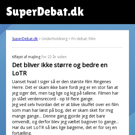
SuperDebat.dk
SuperDebat.dk
> Underholdning > Fri debat: Film
tilføjet af
majling
for 22 år siden
Det bliver ikke større og bedre en
LoTR
Uanset hvad I siger så er den største film Ringenes
Herre. Det er skam ikke bare fordi jeg er en stor fan at
jeg siger det, men tag lige og kig på tallene. Filmen har
jo slået verdensrecord - op til flere gange.
Jeg ved selv hvordan det er at blive skuffet over en film
som man har læst på bog, det er skam sket for mig
mange gange... Denne gang gjorde jeg det bare
omvendt, og derfor blev jeg væltet bagover to gange...
Har du set LoTR så læs lige bøgerne, det er for sej en
fortælling.