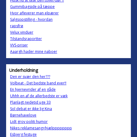
Husk nu at låse den toilet-dør !!
Gummibagside på tæppe
Hvor afleverer man elpærer
Salgsopstilling - hvordan
rapsfrø
Velux vinduer
Tilstandsraportter
VVS-priser
Aaargh hader mine naboer
Underholdning
Den er svær den her???
Volbeat - Det bedste band ever!!
En hjernevrider af en gåde
Uhhh en af de allerbedste er væk
Planlagt nedetid uge 33
Sol debat er ikke lig Kina
Børnehavelove
Lidt grov politi humor
Nikes reklamesang+hjælpppppppp
Esbjerg festuge