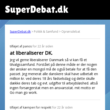
SuperDebat.dk
SuperDebat.dk
> Politik & Samfund > Oprørsdebat
tilføjet af
panos
for 22 år siden
at liberaliserer DK.
Jeg vil gerne liberaliserer Danmark så vi kan få et
tilvalgssamfund. Forstået på denne måde er der nogen
der ønsker en mongol må de også betale for at få den
passet. Jeg menerat alle danskere skal have udbetalt en
million kr. ved deres 18 års fødselsdag og dette skulle
dække deres tab og evt. udgifter til arbejdsløshed. altså
ingen forsørgerstat men en ansvarsstat. mit motto er
Go man go work.
tilføjet af
kæmpen for respekt
for 22 år siden