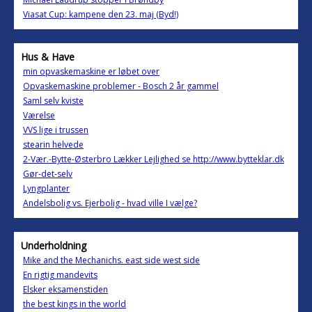
Viasat Cup: kampene den 23. maj (Byd!)
Hus & Have
min opvaskemaskine er løbet over
Opvaskemaskine problemer - Bosch 2 år gammel
Saml selv kviste
Værelse
VVS lige i trussen
stearin helvede
2-Vær.-Bytte-Østerbro Lækker Lejlighed se http://www.bytteklar.dk
Gør-det-selv
Lyngplanter
Andelsbolig vs. Ejerbolig - hvad ville I vælge?
Underholdning
Mike and the Mechanichs. east side west side
En rigtig mandevits
Elsker eksamenstiden
the best kings in the world