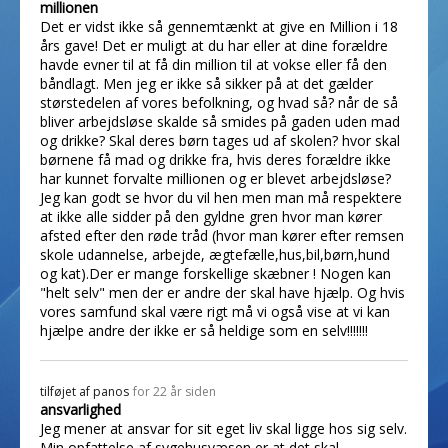
millionen
Det er vidst ikke så gennemtænkt at give en Million i 18
års gave! Det er muligt at du har eller at dine forældre
havde evner til at få din million til at vokse eller få den
båndlagt. Men jeg er ikke så sikker på at det gælder
størstedelen af vores befolkning, og hvad så? når de så
bliver arbejdsløse skalde så smides på gaden uden mad
og drikke? Skal deres børn tages ud af skolen? hvor skal
børnene få mad og drikke fra, hvis deres forældre ikke
har kunnet forvalte millionen og er blevet arbejdsløse?
Jeg kan godt se hvor du vil hen men man må respektere
at ikke alle sidder på den gyldne gren hvor man kører
afsted efter den røde tråd (hvor man kører efter remsen
skole udannelse, arbejde, ægtefælle,hus,bil,børn,hund
og kat).Der er mange forskellige skæbner ! Nogen kan
"helt selv" men der er andre der skal have hjælp. Og hvis
vores samfund skal være rigt må vi også vise at vi kan
hjælpe andre der ikke er så heldige som en selv!!!!!!!
tilføjet af
panos
for 22 år siden
ansvarlighed
Jeg mener at ansvar for sit eget liv skal ligge hos sig selv.
Min opfattelse af sygehusvæsen er at det skal