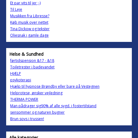
Et par vits til jer ;-)
Til Leje
Musikken fra Libresse?
Køb musik over nettet
Tina Dickow og tekster
Oliesnak i gamle dage
Helse & Sundhed
førtidspension &17 - &18
Toiletrester i badevandet
HJÆLP
psykoterapi
Hjælp til hypnose Brøndby eller bare på Vestegnen
Helprotese, ønsker vejledning
THERMA POWER
Man pådrager sig90% af alle sygd. i fostertilstand
sensommer og naturen bugner
Brun sovs i trussen!
Alle kategorier