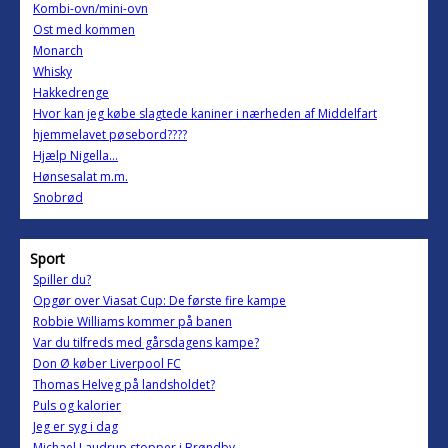
Kombi-ovn/mini-ovn
Ost med kommen
Monarch
Whisky
Hakkedrenge
Hvor kan jeg købe slagtede kaniner i nærheden af Middelfart
hjemmelavet pøsebord????
Hjælp Nigella...
Hønsesalat m.m.
Snobrød
Sport
Spiller du?
Opgør over Viasat Cup: De første fire kampe
Robbie Williams kommer på banen
Var du tilfreds med gårsdagens kampe?
Don Ø køber Liverpool FC
Thomas Helveg på landsholdet?
Puls og kalorier
Jeg er syg i dag
Michael Laudrup stopper i Brøndby